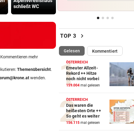
ben
Alpenvereinshaus
e auf höchsten
keine Mess
„In der Wohnung war es ver
schließt WC
Stand geklettert
ist
und stockfinster“
IM WAGEN EINGEKLEMMT
vor 
Autolenker (81) starb nach
chevron_right
TOP 3
Kollision mit Linienbus
(ausgewählt)
Gelesen
Kommentiert
STRASSENUMFRAGE
vor 
ein Kommentieren mehr
Linzer kämpfen aktuell gege
ÖSTERREICH
heiße Temperaturen
Erneuter Allzeit-
skutieren:
Themenübersicht
.
Rekord ++ Hitze
forum@krone.at
wenden.
noch nicht vorbei
ORTSCHEF SPRICHT
vor 
159.004
mal gelesen
Was soll aus der ehemaligen
Konditorei werden?
ÖSTERREICH
Das waren die
heißesten Orte ++
So geht es weiter
156.115
mal gelesen