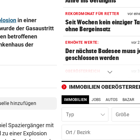
Jahre ins Gefängnis
REKORDMONAT FÜR RETTER
vor ein
plosion
in einer
Seit Wochen kein einziger T
urde der Gasaustritt
ohne Bergeinsatz
den betroffenen
ERHÖHTE WERTE:
vor 
ankenhaus der
Der nächste Badesee muss j
geschlossen werden
OBERÖSTERREICH
vor 
„Wer will mich?“: Diese Tier
haben kein Zuhause
IMMOBILIEN OBERÖSTERRE
IMMOBILIEN
JOBS
AUTOS
BAZAR
FEUERWEHR-AUSSTATTER
vor 
uelle hinzufügen
Waldbrände „befeuern“ das
Typ
Geschäft von Rosenbauer
piel Spaziergänger mit
NEUES MODELL
vor 
 zu einer Explosion
Regeln bei Deutschkursen w