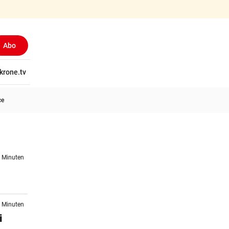
Abo
tschaft
krone.tv
Wissen
Gericht
Kolumnen
Freizeit
Reise
Ti
ce
7 Minuten
7 Minuten
i