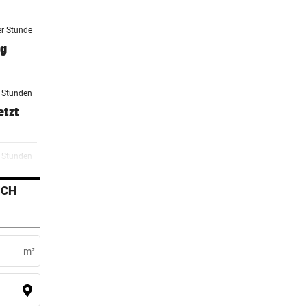
er Stunde
ag
2 Stunden
etzt
3 Stunden
e
ICH
4 Stunden
m²
4 Stunden
erden