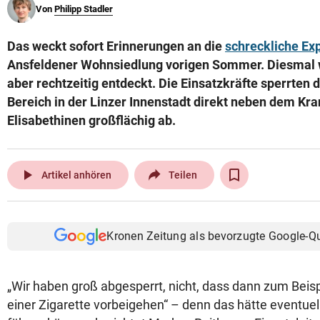
Von
Philipp Stadler
© Krone Multimedia GmbH & Co KG 2026
Muthgasse 2, 1190 Wien
Das weckt sofort Erinnerungen an die
schreckliche Ex
Ansfeldener Wohnsiedlung vorigen Sommer. Diesmal w
aber rechtzeitig entdeckt. Die Einsatzkräfte sperrten 
Bereich in der Linzer Innenstadt direkt neben dem Kr
Elisabethinen großflächig ab.
play_arrow
Artikel anhören
Teilen
Kronen Zeitung als bevorzugte Google-Q
„Wir haben groß abgesperrt, nicht, dass dann zum Beis
einer Zigarette vorbeigehen“ – denn das hätte eventuell