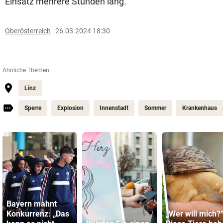
Einsatz mehrere Stunden lang.
Oberösterreich
26.03.2024 18:30
Ähnliche Themen
Linz
Sperre
Explosion
Innenstadt
Sommer
Krankenhaus
Bayern mahnt
Konkurrenz: „Das
„Wer will mich?“