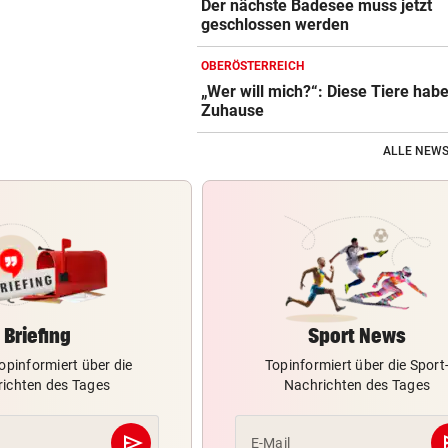
Der nächste Badesee muss jetzt
geschlossen werden
OBERÖSTERREICH
„Wer will mich?“: Diese Tiere hab
Zuhause
ALLE NEWS
Briefing
Sport News
opinformiert über die
Topinformiert über die Sport
ichten des Tages
Nachrichten des Tages
send
s
E-Mail