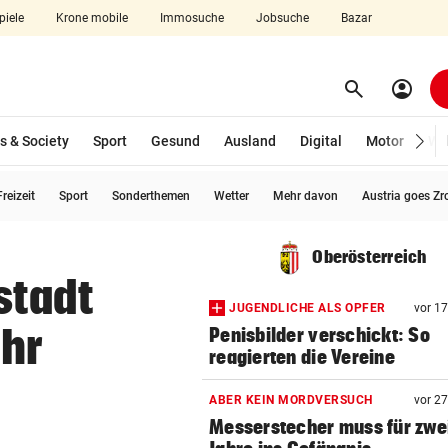
piele
Krone mobile
Immosuche
Jobsuche
Bazar
search
account_circle
Menü aufklappen
Suchen
s & Society
Sport
Gesund
Ausland
Digital
Motor
Wir
reizeit
Sport
Sonderthemen
Wetter
Mehr davon
Austria goes Zr
len
Oberösterreich
stadt
JUGENDLICHE ALS OPFER
vor 1
hr
Penisbilder verschickt: So
reagierten die Vereine
ABER KEIN MORDVERSUCH
vor 2
Messerstecher muss für zwe