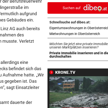
er der Berufsfeuerwehr
jetzt verschärft
dingerstraße im
Suchen auf
 Vermutlich aufgrund
CHEF VON VERSICHERUNG:
vor 
ines Gebäudes ein.
„Ein kalkulierbares Wetter gi
Schnellsuche auf dibeo.at:
nicht mehr“
 Linz AG auch bereits
Eigentumswohnungen in Oberösterreic
in ne
Mietwohnungen in Oberösterreich
aßnahmen des
IM STRÖMENDEN REGEN
vor 
 musste. Verletzt
Herrl und Hund flogen mit Au
Möchten Sie jetzt eine private Immobilie
über Leitschiene
unseren Marktplätzen inserieren?
Private Immobilie inserieren und in di
in neuem Tab öffnen
durchschalten
FAZIT NACH EINEM MONAT
vor 
allerdings eine
Bäcker zu Steuersenkung: „
cks befindet sich das
Kunden ist das egal“
KRONE.TV
u Aufnahme hatte. „Wir
MYSTERIÖSE „GRAFFITIS“
vor 
us gegeben ist. Das
Zugezogener Linksextremer 
“, sagt Einsatzleiter
Schmierfink entlarvt
esamt dauerte der
VON HOF VERSCHWUNDEN
vor 