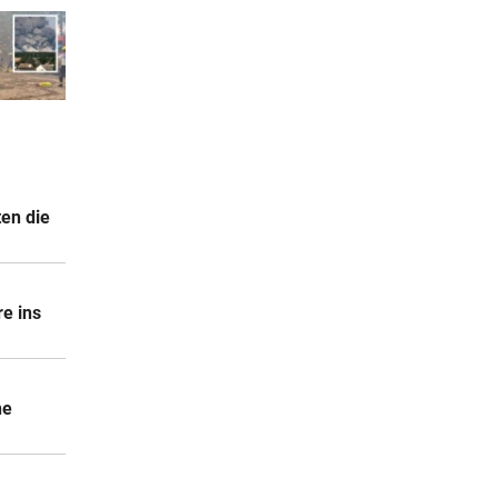
ten die
e ins
ne