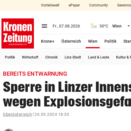
Vorteilswelt
ePaper
Community
Gewinns
close
Schließen
menu
Menü aufklappen
Fr., 07.08.2026
30°C
Wien
Abonnieren
(ausgewählt)
Krone+
Österreich
Wien
Politik
Star
account_circle
arrow_right
Anmelden
Politik
Wirtschaft
Chronik
Linz-Stadt
Land & Leute
Kultur & F
pin_drop
arrow_right
Bundesland auswäh
Wien
BEREITS ENTWARNUNG
bookmark
Merkliste
Sperre in Linzer Innen
wegen Explosionsgefa
Suchbegriff
search
eingeben
Oberösterreich
26.03.2024 18:30