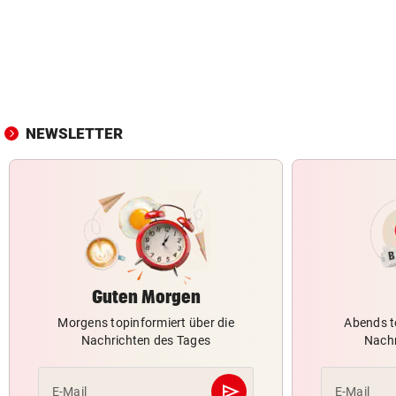
NEWSLETTER
Guten Morgen
Morgens topinformiert über die
Abends t
Nachrichten des Tages
Nachr
send
E-Mail
E-Mail