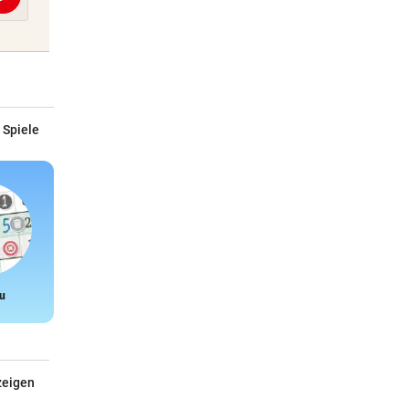
Abschicken
 Spiele
u
Snake
zeigen