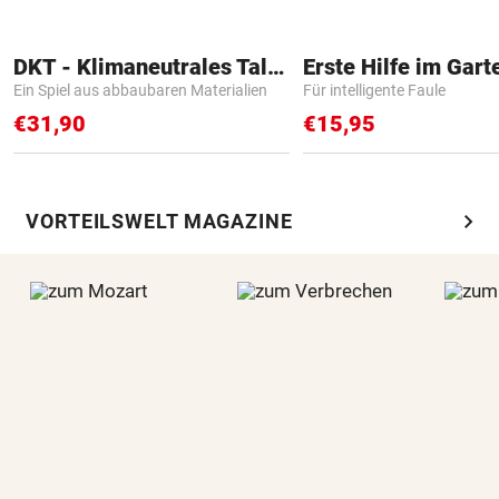
DKT - Klimaneutrales Talent
Erste Hilfe im Gart
Ein Spiel aus abbaubaren Materialien
Für intelligente Faule
€31,90
€15,95
chevron_right
VORTEILSWELT MAGAZINE