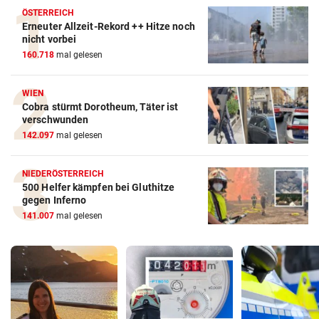
ÖSTERREICH
Erneuter Allzeit-Rekord ++ Hitze noch
nicht vorbei
160.718
mal gelesen
WIEN
Cobra stürmt Dorotheum, Täter ist
verschwunden
142.097
mal gelesen
NIEDERÖSTERREICH
500 Helfer kämpfen bei Gluthitze
gegen Inferno
141.007
mal gelesen