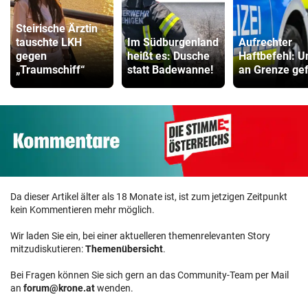
Steirische Ärztin
tauschte LKH
Im Südburgenland
Aufrechter
gegen
heißt es: Dusche
Haftbefehl: U
„Traumschiff“
statt Badewanne!
an Grenze gef
Da dieser Artikel älter als 18 Monate ist, ist zum jetzigen Zeitpunkt
kein Kommentieren mehr möglich.
Wir laden Sie ein, bei einer aktuelleren themenrelevanten Story
mitzudiskutieren:
Themenübersicht
.
Bei Fragen können Sie sich gern an das Community-Team per Mail
an
forum@krone.at
wenden.