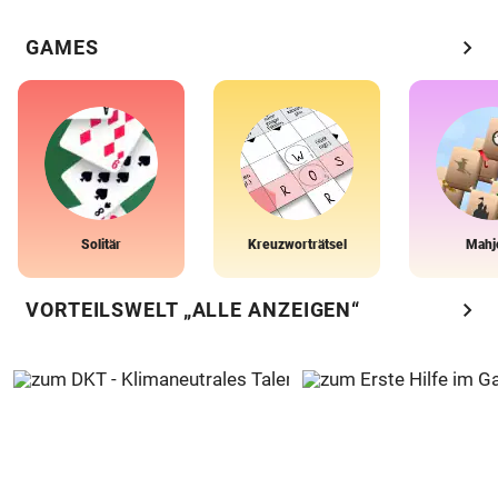
chevron_right
GAMES
Solitär
Kreuzworträtsel
Mahj
chevron_right
VORTEILSWELT „ALLE ANZEIGEN“