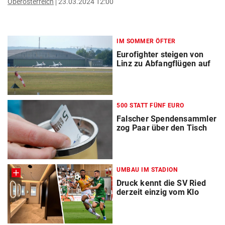
Oberösterreich
23.03.2024 12:00
IM SOMMER ÖFTER
Eurofighter steigen von
Linz zu Abfangflügen auf
500 STATT FÜNF EURO
Falscher Spendensammler
zog Paar über den Tisch
UMBAU IM STADION
Druck kennt die SV Ried
derzeit einzig vom Klo