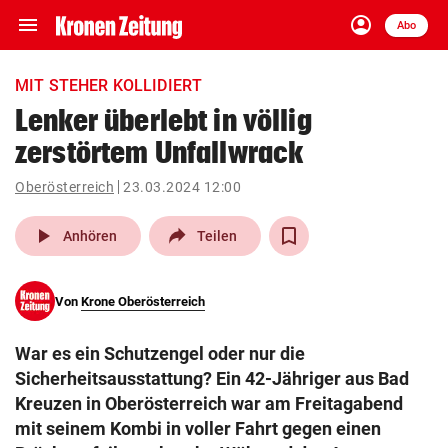
menu
account_circle
Navigation
Anmelden
Abo
close
Schließen
ein-/ausklappen
MIT STEHER KOLLIDIERT
Abonnieren
Lenker überlebt in völlig
zerstörtem Unfallwrack
account_circle
arrow_right
Anmelden
Oberösterreich
23.03.2024 12:00
pin_drop
arrow_right
Bundesland auswäh
Wien
play_arrow
Anhören
Teilen
bookmark
Merkliste
Von
Krone Oberösterreich
Suchbegriff
search
War es ein Schutzengel oder nur die
eingeben
Sicherheitsausstattung? Ein 42-Jähriger aus Bad
Kreuzen in Oberösterreich war am Freitagabend
mit seinem Kombi in voller Fahrt gegen einen