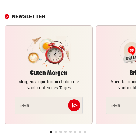
NEWSLETTER
Guten Morgen
Br
Morgens topinformiert über die
Abends topin
Nachrichten des Tages
Nachrich
send
E-Mail
E-Mail
Abschicken