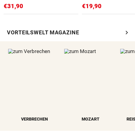
€31,90
€19,90
chevron_right
VORTEILSWELT MAGAZINE
VERBRECHEN
MOZART
REI