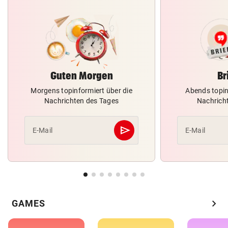
Guten Morgen
Br
Morgens topinformiert über die
Abends topin
Nachrichten des Tages
Nachrich
send
E-Mail
E-Mail
Abschicken
chevron_right
GAMES