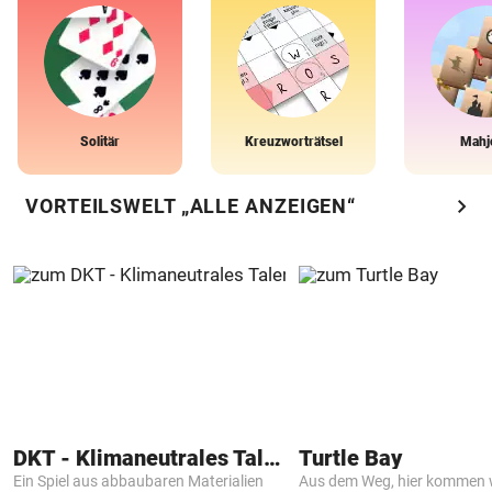
Solitär
Kreuzworträtsel
Mahj
chevron_right
VORTEILSWELT „ALLE ANZEIGEN“
DKT - Klimaneutrales Talent
Turtle Bay
Ein Spiel aus abbaubaren Materialien
Aus dem Weg, hier kommen w