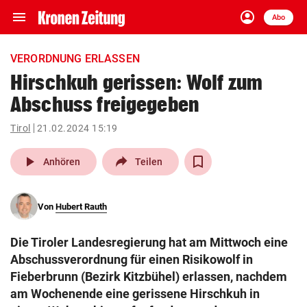
menu
account_circle
Navigation
Anmelden
Abo
close
Schließen
ein-/ausklappen
VERORDNUNG ERLASSEN
Abonnieren
Hirschkuh gerissen: Wolf zum
Abschuss freigegeben
account_circle
arrow_right
Anmelden
Tirol
21.02.2024 15:19
pin_drop
arrow_right
Bundesland auswäh
Wien
play_arrow
Anhören
Teilen
bookmark
Merkliste
Von
Hubert Rauth
Suchbegriff
search
Die Tiroler Landesregierung hat am Mittwoch eine
eingeben
Abschussverordnung für einen Risikowolf in
Fieberbrunn (Bezirk Kitzbühel) erlassen, nachdem
am Wochenende eine gerissene Hirschkuh in