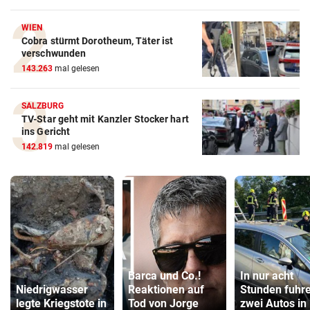
WIEN
Cobra stürmt Dorotheum, Täter ist
verschwunden
143.263
mal gelesen
SALZBURG
TV-Star geht mit Kanzler Stocker hart
ins Gericht
142.819
mal gelesen
Barca und Co.!
In nur acht
Niedrigwasser
Reaktionen auf
Stunden fuhr
legte Kriegstote in
Tod von Jorge
zwei Autos in