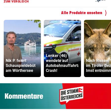
Faszienrolle Vergleich
Alle Produkte ansehen
ZUM VERGLEICH
Hoverboard Vergleich
ZUM VERGLEICH
Kinderfahrrad Vergleich
ZUM VERGLEICH
Lenker (46)
Nik P. feiert
wendete auf
Nach Rissen: 
Schauspieldebüt
Autobahnauffahrt:
im Tiroler Bez
am Wörthersee
Crash!
Imst entnom