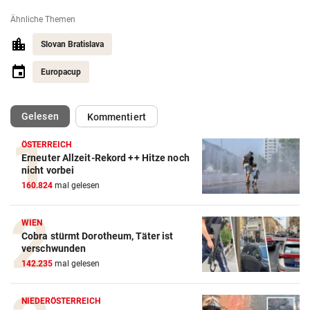
Ähnliche Themen
Slovan Bratislava
Europacup
(ausgewählt)
Gelesen
Kommentiert
ÖSTERREICH
Erneuter Allzeit-Rekord ++ Hitze noch
nicht vorbei
160.824
mal gelesen
WIEN
Cobra stürmt Dorotheum, Täter ist
verschwunden
142.235
mal gelesen
NIEDERÖSTERREICH
Action-Cam Vergleich