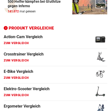
500 Helfer kämpfen bei Gluthitze
ZUM VERGLEICH
gegen Inferno
141.072
mal gelesen
Crosstrainer Vergleich
ZUM VERGLEICH
PRODUKT VERGLEICHE
E-Bike Vergleich
ZUM VERGLEICH
Elektro-Scooter Vergleich
ZUM VERGLEICH
Ergometer Vergleich
ZUM VERGLEICH
Fahrrad Test
ZUM VERGLEICH
Fahrradanhänger Vergleich
ZUM VERGLEICH