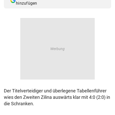
hinzufügen
© Krone Multimedia GmbH & Co KG 2026
Muthgasse 2, 1190 Wien
Der Titelverteidiger und überlegene Tabellenführer
wies den Zweiten Zilina auswärts klar mit 4:0 (2:0) in
die Schranken.