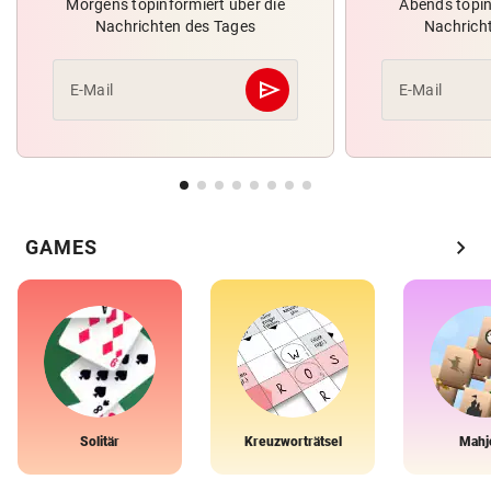
Morgens topinformiert über die
Abends topin
Nachrichten des Tages
Nachrich
send
E-Mail
E-Mail
Abschicken
chevron_right
GAMES
Solitär
Kreuzworträtsel
Mahj