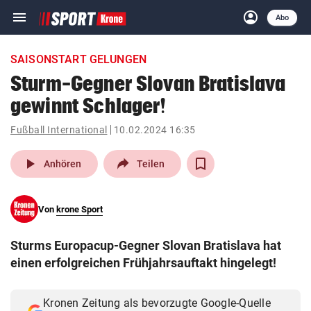
menu
account_circle
Navigation
Anmelden
Abo
close
Schließen
ein-/ausklappen
SAISONSTART GELUNGEN
Abonnieren
Sturm-Gegner Slovan Bratislava
gewinnt Schlager!
account_circle
arrow_right
Anmelden
Fußball International
10.02.2024 16:35
pin_drop
arrow_right
Bundesland auswäh
Wien
play_arrow
Anhören
Teilen
bookmark
Merkliste
Von
krone Sport
Suchbegriff
search
Sturms Europacup-Gegner Slovan Bratislava hat
eingeben
einen erfolgreichen Frühjahrsauftakt hingelegt!
Kronen Zeitung als bevorzugte Google-Quelle