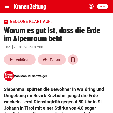
menu
account_circle
Navigation
Anmelden
Abo
close
Schließen
ein-/ausklappen
GEOLOGE KLÄRT AUF:
Abonnieren
Warum es gut ist, dass die Erde
im Alpenraum bebt
account_circle
arrow_right
Anmelden
Tirol
23.01.2024 07:00
pin_drop
arrow_right
Bundesland auswäh
Wien
play_arrow
Anhören
Teilen
bookmark
Merkliste
Von
Manuel Schwaiger
Suchbegriff
search
Siebenmal spürten die Bewohner in Waidring und
eingeben
Umgebung im Bezirk Kitzbühel jüngst die Erde
wackeln - erst Dienstagfrüh gegen 4.50 Uhr in St.
Johann in Tirol mit einer Stärke von 4,0 sogar