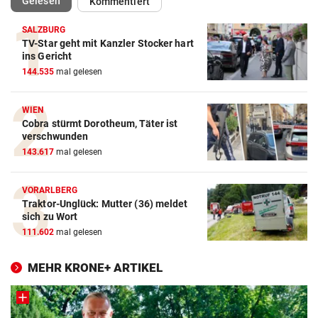
(ausgewählt)
Gelesen
Kommentiert
SALZBURG
TV-Star geht mit Kanzler Stocker hart
ins Gericht
144.535
mal gelesen
WIEN
Cobra stürmt Dorotheum, Täter ist
verschwunden
143.617
mal gelesen
VORARLBERG
Traktor-Unglück: Mutter (36) meldet
sich zu Wort
111.602
mal gelesen
MEHR KRONE+ ARTIKEL