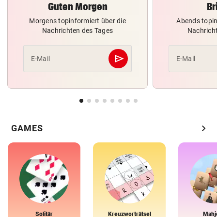
Guten Morgen
Br
Morgens topinformiert über die
Abends topin
Nachrichten des Tages
Nachrich
send
E-Mail
E-Mail
Abschicken
chevron_right
GAMES
Solitär
Kreuzworträtsel
Mahj