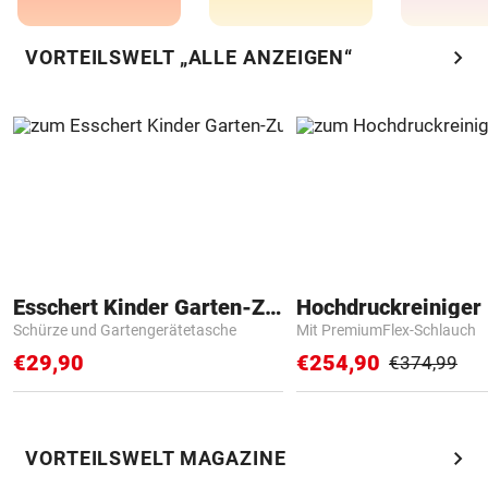
chevron_right
VORTEILSWELT „ALLE ANZEIGEN“
Esschert Kinder Garten-Zubehör
Hochdruckreiniger 
Schürze und Gartengerätetasche
Mit PremiumFlex-Schlauch
€29,90
€254,90
€374,99
chevron_right
VORTEILSWELT MAGAZINE