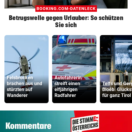
BOOKING.COM-DATENLECK
Betrugswelle gegen Urlauber: So schützen
Sie sich
Felsbrocken
Autofahrerin
brachen aus und
streift einen
Telfs und Ger
stürzten auf
elfjährigen
Bloéb: Glücksf
Wanderer
Radfahrer
für ganz Tirol