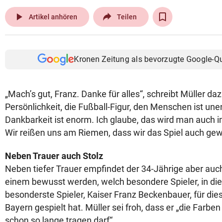
play_arrow
Artikel anhören
Teilen
Kronen Zeitung als bevorzugte Google-Q
„Mach’s gut, Franz. Danke für alles“, schreibt Müller daz
Persönlichkeit, die Fußball-Figur, den Menschen ist une
Dankbarkeit ist enorm. Ich glaube, das wird man auch im
Wir reißen uns am Riemen, dass wir das Spiel auch gewi
Neben Trauer auch Stolz
Neben tiefer Trauer empfindet der 34-Jährige aber auch v
einem bewusst werden, welch besondere Spieler, in die
besonderste Spieler, Kaiser Franz Beckenbauer, für dies
Bayern gespielt hat. Müller sei froh, dass er „die Farbe
schon so lange tragen darf“.