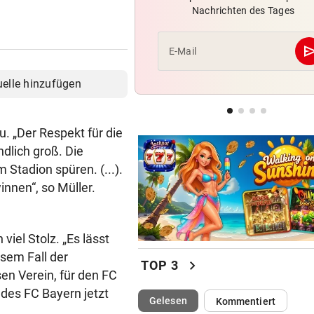
Nachrichten des Tages
Darum ist die Wiener Austria
handlungsfähig
se
E-Mail
HEIMBILANZ IST SPITZE
Gegen Salzburg mauern? Für
uelle hinzufügen
WAC keine Option
POLIZEI IM GROSSEINSATZ
u. „Der Respekt für die
Supercup lockt die Fan-Mas
ndlich groß. Die
nach Salzburg
 Stadion spüren. (...).
nnen“, so Müller.
iel Stolz. „Es lässt
sem Fall der
chevron_right
TOP 3
en Verein, für den FC
n des FC Bayern jetzt
(ausgewählt)
Gelesen
Kommentiert