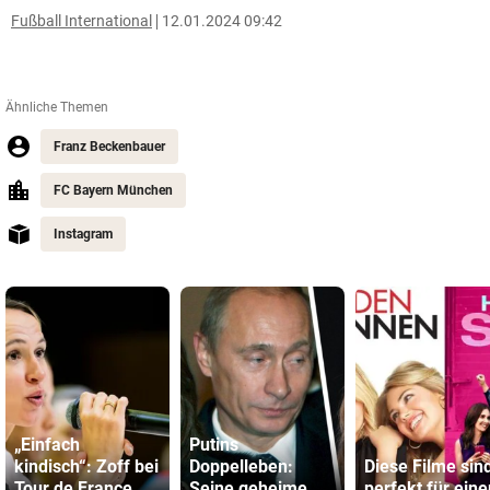
Fußball International
12.01.2024 09:42
Ähnliche Themen
Franz Beckenbauer
FC Bayern München
Instagram
„Einfach
Putins
kindisch“: Zoff bei
Doppelleben:
Diese Filme sin
Tour de France
Seine geheime
perfekt für eine