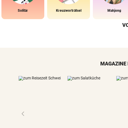
Solitär
Kreuzworträtsel
Mahjong
V
MAGAZINE 