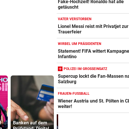
Fake-Hochzeit! Ronaldo hat alle
getäuscht
VATER VERSTORBEN
Lionel Messi reist mit Privatjet zur
Trauerfeier
WIRBEL UM PRÄSIDENTEN
Statement! FIFA wittert Kampagn
Infantino
POLIZEI IM GROSSEINSATZ
Supercup lockt die Fan-Massen n
Salzburg
FRAUEN-FUSSBALL
Wiener Austria und St. Pölten in C
weiter!
Frau in Wo
d
Banken auf dem
Fake-Hochzeit!
erschossen
n
Prüfstand: Digital
Ronaldo hat alle
Waren es z