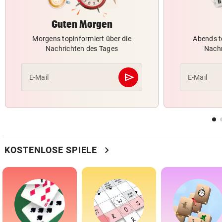
Guten Morgen
Morgens topinformiert über die
Abends t
Nachrichten des Tages
Nachr
send
E-Mail
E-Mail
Abschicken
chevron_right
KOSTENLOSE SPIELE