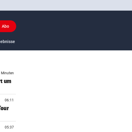
Abo
y
gebnisse
US-Sport
6 Minuten
rt um
06:11
Tour
05:37