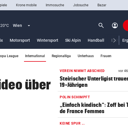
piele
Krone mobile
Immosuche
Jobsuche
Bazar
search
account_circle
Menü aufklappen
Suchen
20°C
Wien
ix
Motorsport
Wintersport
Ski Alpin
Handball
Eishocke
Er
(ausgewählt)
ropa League
International
Regionalliga
Unterhaus
Frauen
len
VEREIN NIMMT ABSCHIED
vor 4
Steirischer Unterligist traue
ideo über
19-Jährigen
POLIN SCHIMPFT
„Einfach kindisch“: Zoff bei 
de France Femmes
KEINE SPUR ...