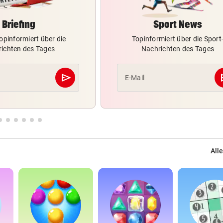
Briefing
Sport News
opinformiert über die
Topinformiert über die Sport
ichten des Tages
Nachrichten des Tages
send
s
E-Mail
Abschicken
Alle