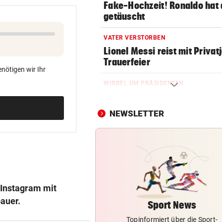
Fake-Hochzeit! Ronaldo hat 
getäuscht
VATER VERSTORBEN
Lionel Messi reist mit Privatj
Trauerfeier
nötigen wir Ihr
WIRBEL UM PRÄSIDENTEN
Statement! FIFA wittert Ka
gegen Infantino
NEWSLETTER
OLYMPIA-HELD GSTREIN
„Ich bin immer noch der Gle
geblieben“
FC RED BULL SALZBURG
Haris Tabakovic: Der
 Instagram mit
Bankkaufmann mit Torgarant
auer.
Sport News
Topinformiert über die Sport-
FUSSBALL-BUNDESLIGA