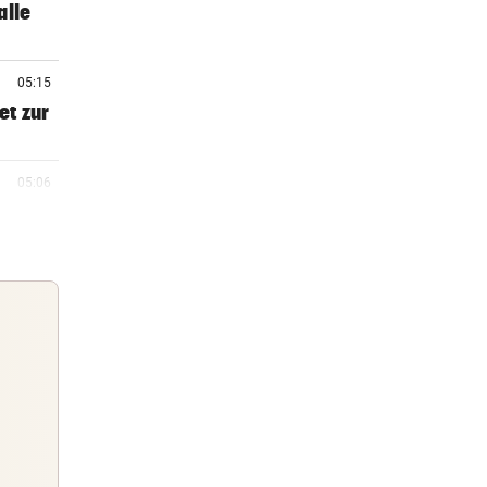
alle
05:15
et zur
05:06
mpagne
04:42
iche
04:30
ie
Guten Morgen
Morgens topinformiert über die
04:30