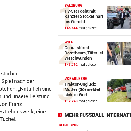
SALZBURG
TV-Star geht mit
Kanzler Stocker hart
ins Gericht
145.644
mal gelesen
WIEN
Cobra stürmt
Dorotheum, Täter ist
verschwunden
143.762
mal gelesen
rstorben.
VORARLBERG
 Spiel nach der
Traktor-Unglück:
tehen. „Natürlich sind
Mutter (36) meldet
sich zu Wort
s und unsere Leistung.
112.243
mal gelesen
 von Franz
hes Lebenswerk, eine
MEHR FUSSBALL INTERNATI
 Tuchel.
KEINE SPUR ...