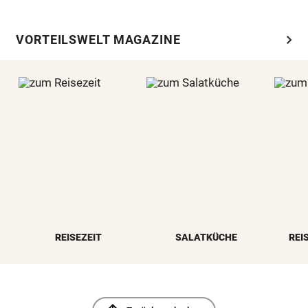
chevron_right
VORTEILSWELT MAGAZINE
REISEZEIT
SALATKÜCHE
REI