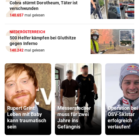
Cobra stürmt Dorotheum, Täter ist
verschwunden
140.657
mal gelesen
NIEDERÖSTERREICH
500 Helfer kämpfen bei Gluthitze
gegen Inferno
140.242
mal gelesen
Rupert Grint:
Messerstecher
Operation bei
Leben mit Baby
muss für zwei
ÖSV-Skistar
kann traumatisch
Jahre ins
erfolgreich
sein
Gefängnis
verlaufen!