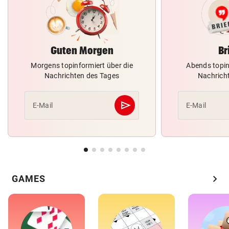
Guten Morgen
Br
Morgens topinformiert über die
Abends topin
Nachrichten des Tages
Nachrich
send
E-Mail
E-Mail
Abschicken
chevron_right
GAMES