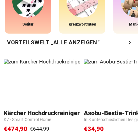
Solitär
Kreuzworträtsel
Mahj
chevron_right
VORTEILSWELT „ALLE ANZEIGEN“
Kärcher Hochdruckreiniger
Asobu-Bestie-Trin
K7 - Smart Control Home
In 3 unterschiedlichen Desig
€474,90
€34,90
€644,99