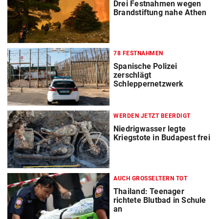
Drei Festnahmen wegen
Brandstiftung nahe Athen
78 FESTNAHMEN
Spanische Polizei
zerschlägt
Schleppernetzwerk
WERDEN JETZT BEERDIGT
Niedrigwasser legte
Kriegstote in Budapest frei
AUCH GROSSELTERN TOT
Thailand: Teenager
richtete Blutbad in Schule
an