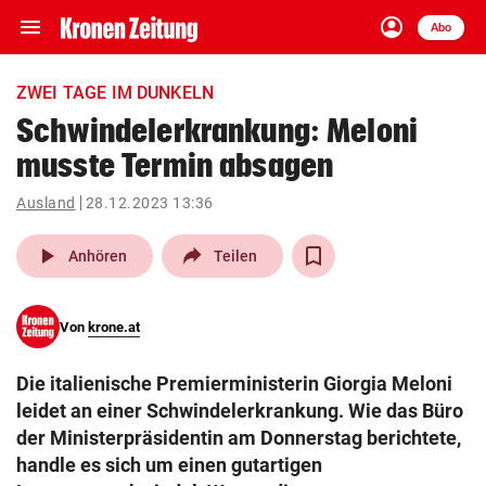
menu
account_circle
Navigation
Anmelden
Abo
close
Schließen
ein-/ausklappen
ZWEI TAGE IM DUNKELN
Abonnieren
Schwindelerkrankung: Meloni
musste Termin absagen
account_circle
arrow_right
Anmelden
Ausland
28.12.2023 13:36
pin_drop
arrow_right
Bundesland auswäh
Wien
play_arrow
Anhören
Teilen
bookmark
Merkliste
Von
krone.at
Suchbegriff
search
Die italienische Premierministerin Giorgia Meloni
eingeben
leidet an einer Schwindelerkrankung. Wie das Büro
der Ministerpräsidentin am Donnerstag berichtete,
handle es sich um einen gutartigen