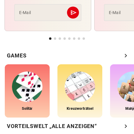
send
E-Mail
E-Mail
Abschicken
chevron_right
GAMES
Solitär
Kreuzworträtsel
Mahj
chevron_right
VORTEILSWELT „ALLE ANZEIGEN“