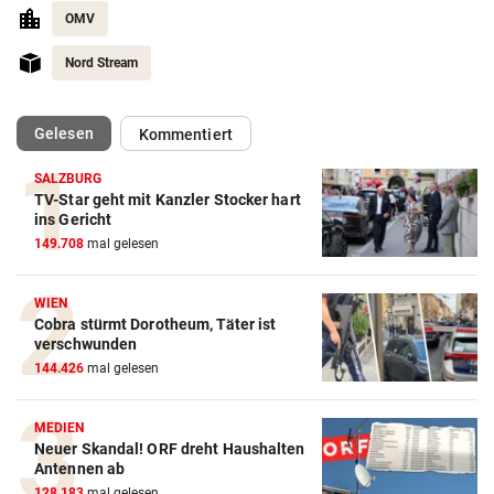
OMV
Nord Stream
(ausgewählt)
Gelesen
Kommentiert
SALZBURG
TV-Star geht mit Kanzler Stocker hart
ins Gericht
149.708
mal gelesen
WIEN
Cobra stürmt Dorotheum, Täter ist
verschwunden
144.426
mal gelesen
MEDIEN
Neuer Skandal! ORF dreht Haushalten
Antennen ab
128.183
mal gelesen