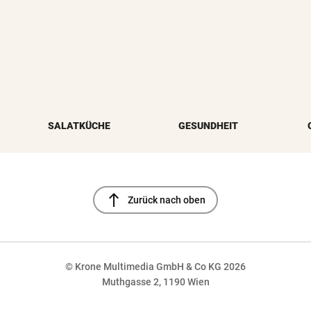
SALATKÜCHE
GESUNDHEIT
north
Zurück nach oben
© Krone Multimedia GmbH & Co KG 2026
Muthgasse 2, 1190 Wien