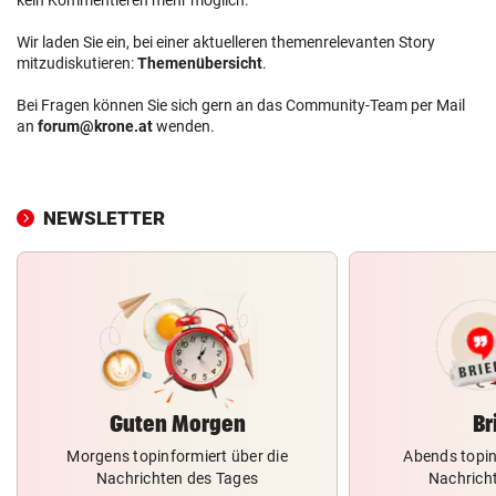
Wir laden Sie ein, bei einer aktuelleren themenrelevanten Story
mitzudiskutieren:
Themenübersicht
.
Bei Fragen können Sie sich gern an das Community-Team per Mail
an
forum@krone.at
wenden.
NEWSLETTER
Guten Morgen
Br
Morgens topinformiert über die
Abends topin
Nachrichten des Tages
Nachrich