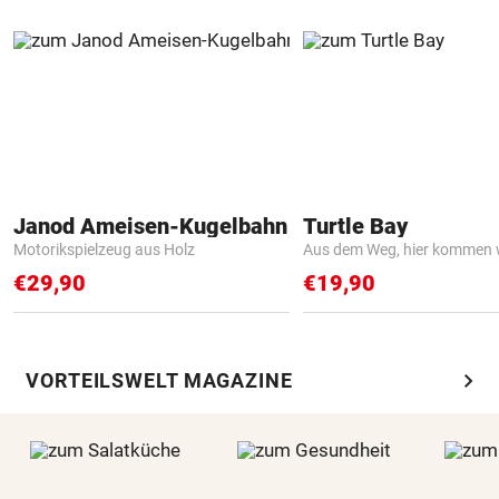
Janod Ameisen-Kugelbahn
Turtle Bay
Motorikspielzeug aus Holz
Aus dem Weg, hier kommen w
€29,90
€19,90
chevron_right
VORTEILSWELT MAGAZINE