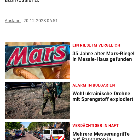
Ausland
20.12.2023 06:51
EIN RIESE IM VERGLEICH
35 Jahre alter Mars-Riegel
in Messie-Haus gefunden
ALARM IN BULGARIEN
Wohl ukrainische Drohne
mit Sprengstoff explodiert
VERDÄCHTIGER IN HAFT
Mehrere Messerangriffe
auf Passanten in