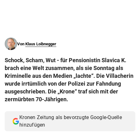
© Krone Multimedia GmbH & Co KG 2026
Muthgasse 2, 1190 Wien
Von
Klaus Loibnegger
Schock, Scham, Wut - für Pensionistin Slavica K.
brach eine Welt zusammen, als sie Sonntag als
Kriminelle aus den Medien „lachte“. Die Villacherin
wurde irrtümlich von der Polizei zur Fahndung
ausgeschrieben. Die „Krone“ traf sich mit der
zermürbten 70-Jährigen.
Kronen Zeitung als bevorzugte Google-Quelle
hinzufügen