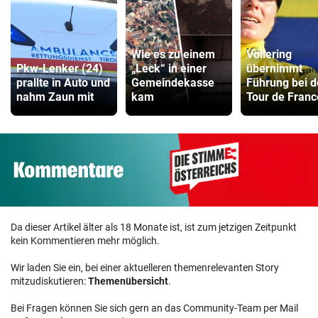
Wie es zu einem
Vollering
Pkw-Lenker (24)
„Leck“ in einer
übernimmt
prallte in Auto und
Gemeindekasse
Führung bei d
nahm Zaun mit
kam
Tour de Franc
Da dieser Artikel älter als 18 Monate ist, ist zum jetzigen Zeitpunkt
kein Kommentieren mehr möglich.
Wir laden Sie ein, bei einer aktuelleren themenrelevanten Story
mitzudiskutieren:
Themenübersicht
.
Bei Fragen können Sie sich gern an das Community-Team per Mail