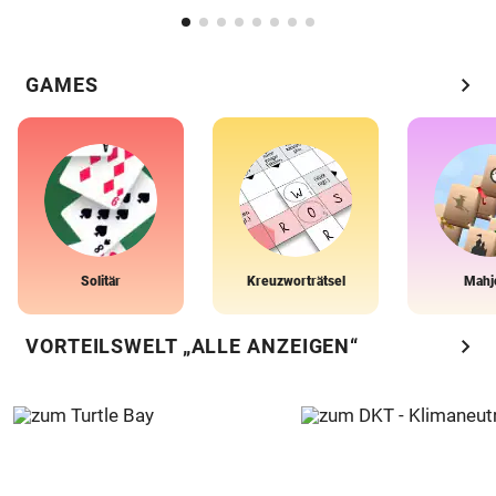
chevron_right
GAMES
Solitär
Kreuzworträtsel
Mahj
chevron_right
VORTEILSWELT „ALLE ANZEIGEN“