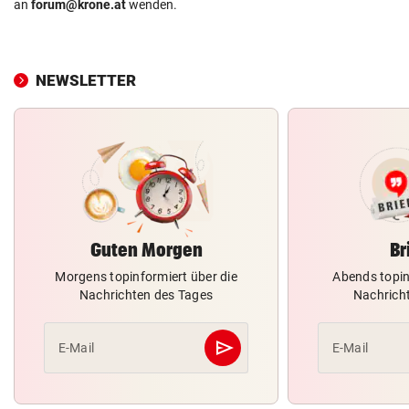
an
forum@krone.at
wenden.
NEWSLETTER
Guten Morgen
Br
Morgens topinformiert über die
Abends topin
Nachrichten des Tages
Nachrich
send
E-Mail
E-Mail
Abschicken