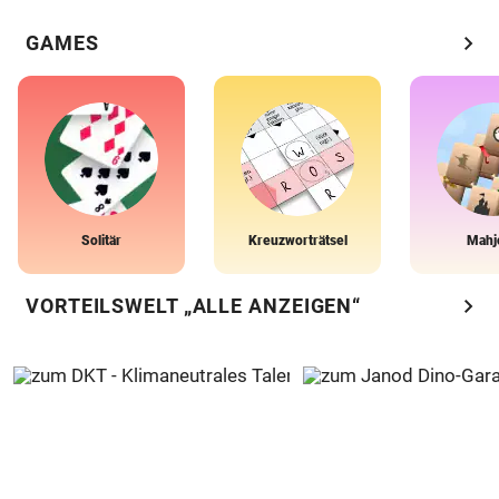
chevron_right
GAMES
Solitär
Kreuzworträtsel
Mahj
chevron_right
VORTEILSWELT „ALLE ANZEIGEN“