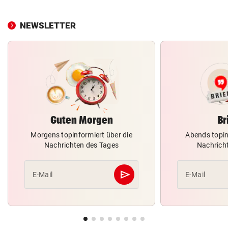
NEWSLETTER
Guten Morgen
Br
Morgens topinformiert über die
Abends topin
Nachrichten des Tages
Nachrich
send
E-Mail
E-Mail
Abschicken