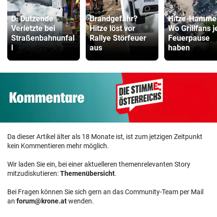
D: Dutzende
Brandgefahr?
Hitze-Hamme
Verletzte bei
Hitze löst vor
Wo Grillfans j
Straßenbahnunfal
Rallye Störfeuer
Feuerpause
l
aus
haben
Da dieser Artikel älter als 18 Monate ist, ist zum jetzigen Zeitpunkt
kein Kommentieren mehr möglich.
Wir laden Sie ein, bei einer aktuelleren themenrelevanten Story
mitzudiskutieren:
Themenübersicht
.
Bei Fragen können Sie sich gern an das Community-Team per Mail
an
forum@krone.at
wenden.