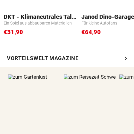
DKT - Klimaneutrales Talent
Janod Dino-Garag
Ein Spiel aus abbaubaren Materialien
Für kleine Autofans
€31,90
€64,90
chevron_right
VORTEILSWELT MAGAZINE