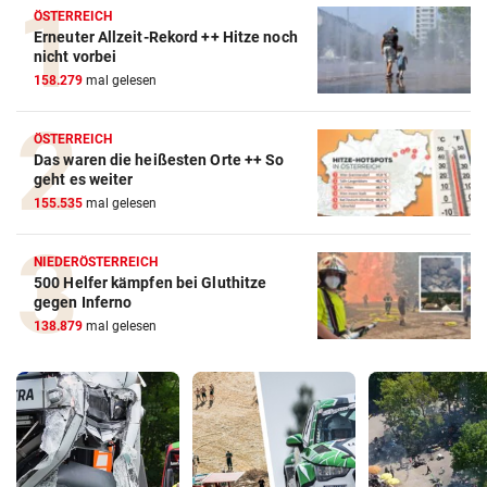
ÖSTERREICH
Erneuter Allzeit-Rekord ++ Hitze noch
nicht vorbei
158.279
mal gelesen
ÖSTERREICH
Das waren die heißesten Orte ++ So
geht es weiter
155.535
mal gelesen
NIEDERÖSTERREICH
500 Helfer kämpfen bei Gluthitze
gegen Inferno
138.879
mal gelesen