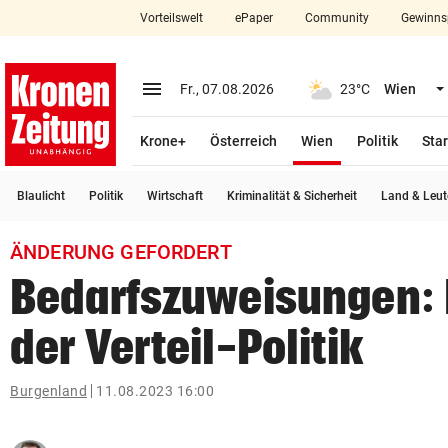
Vorteilswelt
ePaper
Community
Gewinns
close
Schließen
menu
Menü aufklappen
Fr., 07.08.2026
23°C
Wien
Abonnieren
(ausgewählt)
Krone+
Österreich
Wien
Politik
Star
account_circle
arrow_right
Anmelden
Blaulicht
Politik
Wirtschaft
Kriminalität & Sicherheit
Land & Leut
pin_drop
arrow_right
Bundesland auswäh
Wien
ÄNDERUNG GEFORDERT
bookmark
Merkliste
Bedarfszuweisungen: K
der Verteil-Politik
Suchbegriff
search
eingeben
Burgenland
11.08.2023 16:00