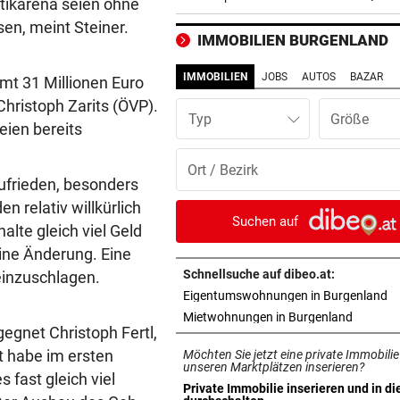
etikarena seien ohne
wieder vereint
en, meint Steiner.
IMMOBILIEN BURGENLAND
KLIMA UND KRAFTWERK
vor ein
Zu wenig Wasser: Kanu-Pion
IMMOBILIEN
JOBS
AUTOS
BAZAR
mt 31 Millionen Euro
erhebt Vorwürfe
hristoph Zarits (ÖVP).
Typ
eien bereits
STRAFTÄTER RASTETE AUS
vor ein
Bei Abschiebeversuch mit H
Ansteckung gedroht
zufrieden, besonders
 relativ willkürlich
GAK-TRAINER BRENNT:
vor ein
Suchen auf
lte gleich viel Geld
„Wir wollen unsere Heimseri
eine Änderung. Eine
ausbauen, egal wie!“
Schnellsuche auf dibeo.at:
 einzuschlagen.
in
Eigentumswohnungen in Burgenland
„NIX DAMIT ZU TUN“
vor ein
in neuem
Mietwohnungen in Burgenland
Tiroler WK-Chefin wegen
egnet Christoph Fertl,
Kündigung vor Gericht
 habe im ersten
Möchten Sie jetzt eine private Immobilie
unseren Marktplätzen inserieren?
fast gleich viel
„BESTES GESCHENK“
vor ein
Private Immobilie inserieren und in di
in neuem Tab öffnen