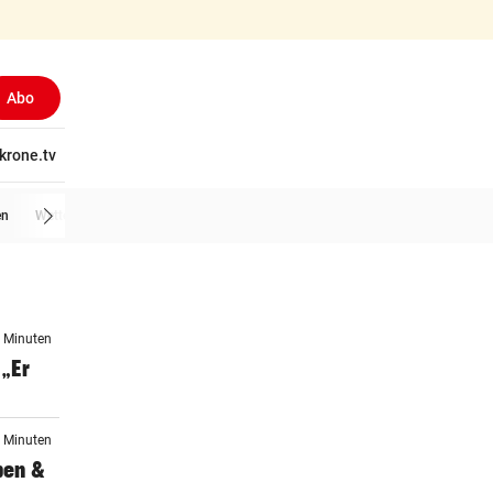
Abo
tschaft
krone.tv
Wissen
Gericht
Kolumnen
Freizeit
Reise
Ti
en
Wetter
3 Minuten
„Er
8 Minuten
ben &