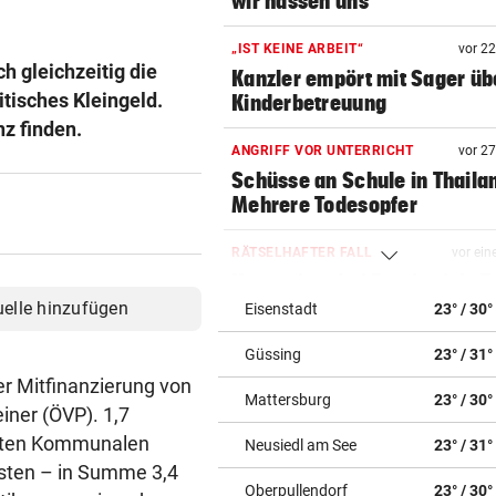
wir hassen uns“
„IST KEINE ARBEIT“
vor 2
ch gleichzeitig die
Kanzler empört mit Sager üb
tisches Kleingeld.
Kinderbetreuung
z finden.
ANGRIFF VOR UNTERRICHT
vor 2
Schüsse an Schule in Thaila
Mehrere Todesopfer
RÄTSELHAFTER FALL
vor ein
Hantavirus bei Frankreich-T
entdeckt
uelle hinzufügen
Eisenstadt
23° / 30°
Güssing
23° / 31°
DER SCHNEE GEHT AUS
vor ein
Hitzewelle: Nächstes
r Mitfinanzierung von
Mattersburg
23° / 30°
Sommerskigebiet schließt
iner (ÖVP). 1,7
eiten Kommunalen
Neusiedl am See
23° / 31°
VON HOF VERSCHWUNDEN
vor ein
ersten – in Summe 3,4
Vermisstes Kätzchen-Quartet
Oberpullendorf
23° / 30°