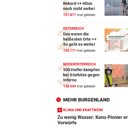
Rekord ++ Hitze
noch nicht vorbei
157.871
mal gelesen
ÖSTERREICH
Das waren die
heißesten Orte ++
So geht es weiter
155.171
mal gelesen
NIEDERÖSTERREICH
500 Helfer kämpfen
bei Gluthitze gegen
Inferno
138.549
mal gelesen
MEHR BURGENLAND
KLIMA UND KRAFTWERK
Zu wenig Wasser: Kanu-Pionier e
Vorwürfe