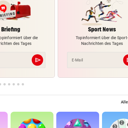
Briefing
Sport News
opinformiert über die
Topinformiert über die Sport
ichten des Tages
Nachrichten des Tages
send
s
E-Mail
Abschicken
Alle