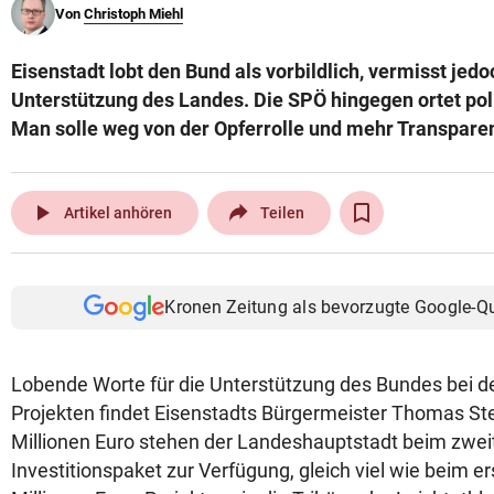
Von
Christoph Miehl
© Krone Multimedia GmbH & Co KG 2026
Muthgasse 2, 1190 Wien
Eisenstadt lobt den Bund als vorbildlich, vermisst jedo
Unterstützung des Landes. Die SPÖ hingegen ortet poli
Man solle weg von der Opferrolle und mehr Transparen
play_arrow
Artikel anhören
Teilen
Kronen Zeitung als bevorzugte Google-Q
Lobende Worte für die Unterstützung des Bundes bei de
Projekten findet Eisenstadts Bürgermeister Thomas Ste
Millionen Euro stehen der Landeshauptstadt beim zw
Investitionspaket zur Verfügung, gleich viel wie beim 