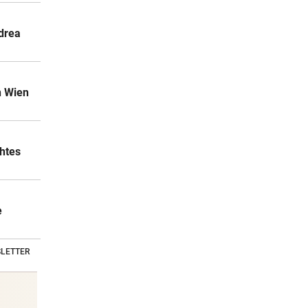
drea
n Wien
chtes
e
LETTER