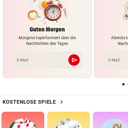
Guten Morgen
Morgens topinformiert über die
Abends t
Nachrichten des Tages
Nachr
send
E-Mail
E-Mail
Abschicken
chevron_right
KOSTENLOSE SPIELE