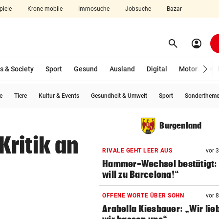
piele
Krone mobile
Immosuche
Jobsuche
Bazar
search
account_circle
Menü aufklappen
Suchen
s & Society
Sport
Gesund
Ausland
Digital
Motor
Wir
e
Tiere
Kultur & Events
Gesundheit & Umwelt
Sport
Sonderthem
len
Burgenland
ritik an
RIVALE GEHT LEER AUS
vor 
Hammer-Wechsel bestätigt: 
will zu Barcelona!“
OFFENE WORTE ÜBER SOHN
vor 
Arabella Kiesbauer: „Wir lie