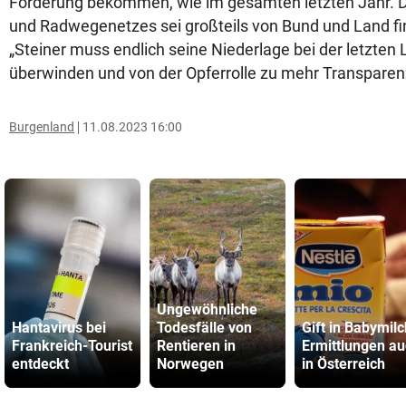
Förderung bekommen, wie im gesamten letzten Jahr. 
und Radwegenetzes sei großteils von Bund und Land fi
„Steiner muss endlich seine Niederlage bei der letzte
überwinden und von der Opferrolle zu mehr Transparenz 
Burgenland
11.08.2023 16:00
Ungewöhnliche
Hantavirus bei
Todesfälle von
Gift in Babymilc
Frankreich-Tourist
Rentieren in
Ermittlungen a
entdeckt
Norwegen
in Österreich