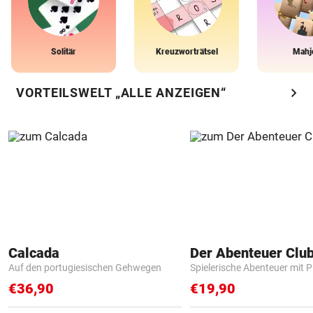
Solitär
Kreuzworträtsel
Mahj
chevron_right
VORTEILSWELT „ALLE ANZEIGEN“
Calcada
Der Abenteuer Clu
Auf den portugiesischen Gehwegen
Spielerische Abenteuer mit P
€36,90
€19,90