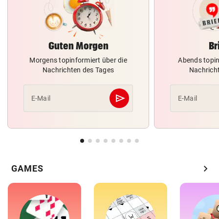
Guten Morgen
Br
Morgens topinformiert über die
Abends topin
Nachrichten des Tages
Nachrich
send
E-Mail
E-Mail
Abschicken
chevron_right
GAMES