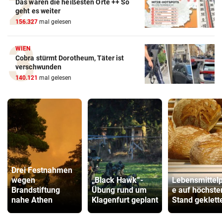
Das waren die heißesten Orte ++ So
geht es weiter
156.327
mal gelesen
WIEN
Cobra stürmt Dorotheum, Täter ist
verschwunden
140.121
mal gelesen
Drei Festnahmen
wegen
„Black Hawk“-
Lebensmittelp
Brandstiftung
Übung rund um
e auf höchste
nahe Athen
Klagenfurt geplant
Stand geklett