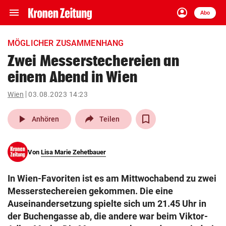
menu
account_circle
Navigation
Anmelden
Abo
close
Schließen
ein-/ausklappen
MÖGLICHER ZUSAMMENHANG
Abonnieren
Zwei Messerstechereien an
einem Abend in Wien
account_circle
arrow_right
Anmelden
Wien
03.08.2023 14:23
pin_drop
arrow_right
Bundesland auswäh
Wien
play_arrow
Anhören
Teilen
bookmark
Merkliste
Von
Lisa Marie Zehetbauer
Suchbegriff
search
In Wien-Favoriten ist es am Mittwochabend zu zwei
eingeben
Messerstechereien gekommen. Die eine
Auseinandersetzung spielte sich um 21.45 Uhr in
der Buchengasse ab, die andere war beim Viktor-