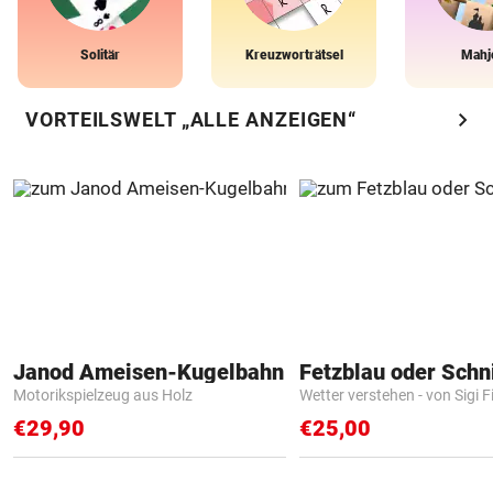
Solitär
Kreuzworträtsel
Mahj
chevron_right
VORTEILSWELT „ALLE ANZEIGEN“
Janod Ameisen-Kugelbahn
Fetzblau oder Schn
Motorikspielzeug aus Holz
Wetter verstehen - von Sigi F
€29,90
€25,00