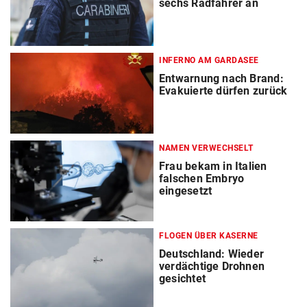
sechs Radfahrer an
INFERNO AM GARDASEE
Entwarnung nach Brand:
Evakuierte dürfen zurück
NAMEN VERWECHSELT
Frau bekam in Italien
falschen Embryo
eingesetzt
FLOGEN ÜBER KASERNE
Deutschland: Wieder
verdächtige Drohnen
gesichtet