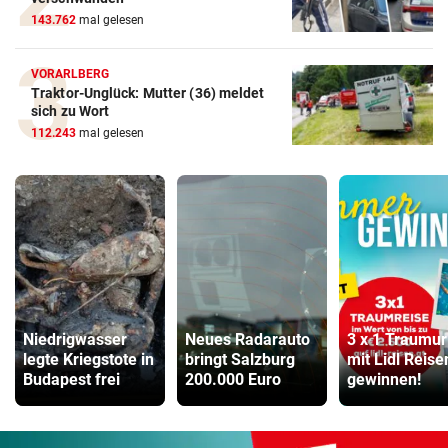
143.762
mal gelesen
VORARLBERG
Traktor-Unglück: Mutter (36) meldet
sich zu Wort
112.243
mal gelesen
Niedrigwasser
Neues Radarauto
3 x 1 Traumur
legte Kriegstote in
bringt Salzburg
mit Lidl Reise
Budapest frei
200.000 Euro
gewinnen!