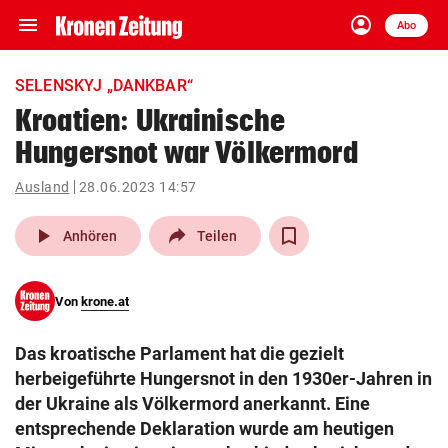
menu
account_circle
Navigation
Anmelden
Abo
close
Schließen
ein-/ausklappen
SELENSKYJ „DANKBAR“
Abonnieren
Kroatien: Ukrainische
Hungersnot war Völkermord
account_circle
arrow_right
Anmelden
Ausland
28.06.2023 14:57
pin_drop
arrow_right
Bundesland auswäh
Wien
play_arrow
Anhören
Teilen
bookmark
Merkliste
Von
krone.at
Suchbegriff
search
Das kroatische Parlament hat die gezielt
eingeben
herbeigeführte Hungersnot in den 1930er-Jahren in
der Ukraine als Völkermord anerkannt. Eine
entsprechende Deklaration wurde am heutigen