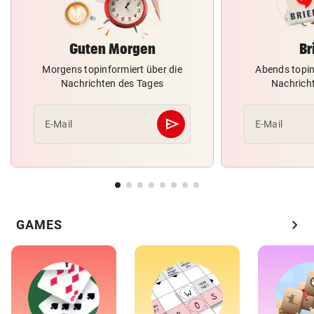
Guten Morgen
Br
Morgens topinformiert über die
Abends topin
Nachrichten des Tages
Nachrich
send
E-Mail
E-Mail
Abschicken
chevron_right
GAMES