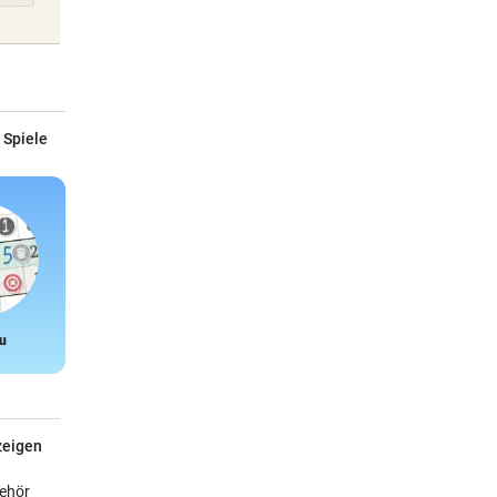
 Spiele
u
Snake
zeigen