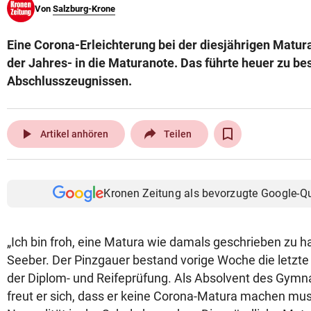
Von
Salzburg-Krone
© Krone Multimedia GmbH & Co KG 2026
Muthgasse 2, 1190 Wien
Eine Corona-Erleichterung bei der diesjährigen Matura
der Jahres- in die Maturanote. Das führte heuer zu be
Abschlusszeugnissen.
play_arrow
Artikel anhören
Teilen
Kronen Zeitung als bevorzugte Google-Q
„Ich bin froh, eine Matura wie damals geschrieben zu h
Seeber. Der Pinzgauer bestand vorige Woche die letzte
der Diplom- und Reifeprüfung. Als Absolvent des Gymn
freut er sich, dass er keine Corona-Matura machen mu