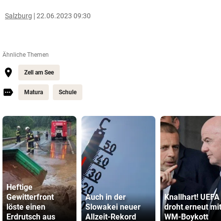
Salzburg
22.06.2023 09:30
Ähnliche Themen
Zell am See
Matura
Schule
Heftige
Gewitterfront
Auch in der
Knallhart! UEFA
löste einen
Slowakei neuer
droht erneut mi
Erdrutsch aus
Allzeit-Rekord
WM-Boykott