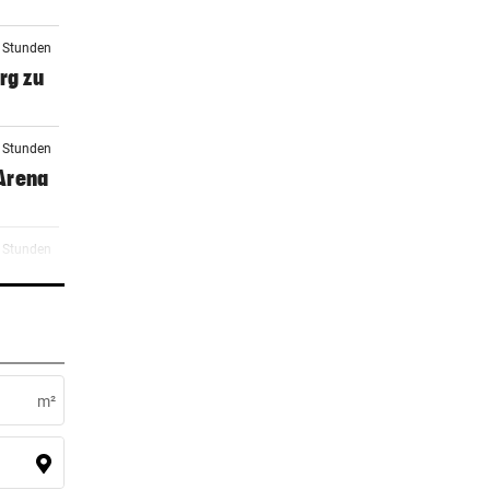
6 Stunden
rg zu
6 Stunden
 Arena
7 Stunden
9 Stunden
ocker
m²
9 Stunden
 zu