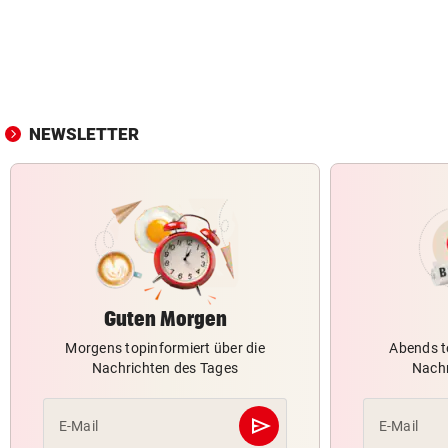
NEWSLETTER
Guten Morgen
Morgens topinformiert über die
Abends t
Nachrichten des Tages
Nachr
send
E-Mail
E-Mail
Abschicken