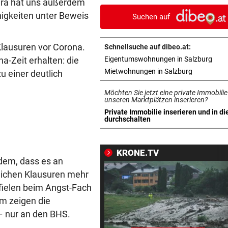
tura hat uns außerdem
reißendem Fluss
higkeiten unter Beweis
Suchen auf
PAUSENGESPRÄCH
vor 
Kissin kennt bei den Festspi
Klausuren vor Corona.
Schnellsuche auf dibeo.at:
keine Routine
in n
a-Zeit erhalten: die
Eigentumswohnungen in Salzburg
in neuem T
Mietwohnungen in Salzburg
u einer deutlich
LEIPZIGS SEIWALD
vor 1
„Er ist wie der Liebling aller
Möchten Sie jetzt eine private Immobilie
Schwiegermütter!“
unseren Marktplätzen inserieren?
Private Immobilie inserieren und in di
in neuem Tab öffnen
durchschalten
PANZER ANGEKNABBERT
vor 1
Spaziergänger rettete Schil
vor eigenem Hund
KRONE.TV
rdem, dass es an
OPERN-SCHNELLCHECK
vor 1
tlichen Klausuren mehr
Was Sie wissen müssen: Moz
 fielen beim Angst-Fach
„Così fan tutte“
m zeigen die
– nur an den BHS.
„KRONE“-INTERVIEW
vor 1