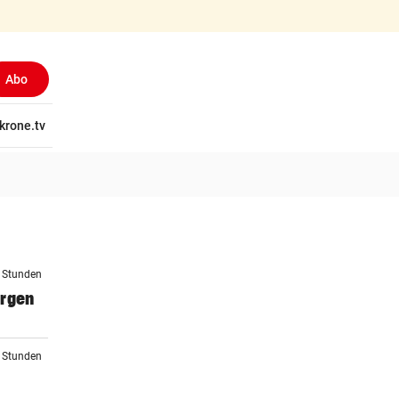
Abo
tschaft
krone.tv
Wissen
Gericht
Kolumnen
Freizeit
Reise
Ti
5 Stunden
orgen
5 Stunden