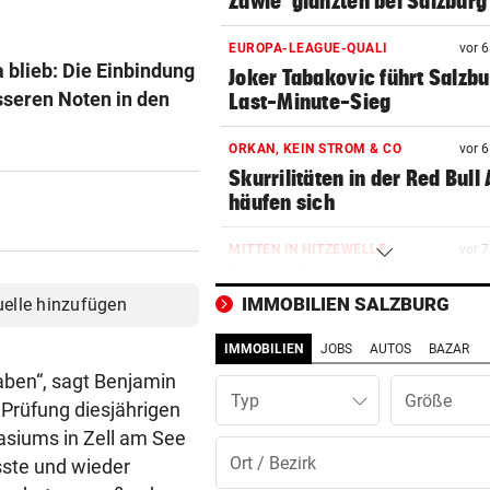
Zawie“glänzten bei Salzburg
EUROPA-LEAGUE-QUALI
vor 
 blieb: Die Einbindung
Joker Tabakovic führt Salzbu
sseren Noten in den
Last-Minute-Sieg
ORKAN, KEIN STROM & CO
vor 
Skurrilitäten in der Red Bull
häufen sich
MITTEN IN HITZEWELLE
vor 
Irre! Salzburg – Pafos wegen
Sintflut unterbrochen
IMMOBILIEN SALZBURG
uelle hinzufügen
IMMOBILIEN
JOBS
AUTOS
BAZAR
WAS FÜR EINE KLATSCHE!
vor 
TV-Star geht mit Kanzler St
aben“, sagt Benjamin
Typ
hart ins Gericht
 Prüfung diesjährigen
asiums in Zell am See
ZAHLREICHE EINSÄTZE
vor 
sste und wieder
Bach wurde in Pinzgauer Ort