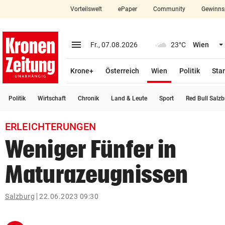
Vorteilswelt
ePaper
Community
Gewinns
close
Schließen
menu
Menü aufklappen
Fr., 07.08.2026
23°C
Wien
Abonnieren
(ausgewählt)
Krone+
Österreich
Wien
Politik
Star
account_circle
arrow_right
Anmelden
Politik
Wirtschaft
Chronik
Land & Leute
Sport
Red Bull Salz
pin_drop
arrow_right
Bundesland auswäh
Wien
ERLEICHTERUNGEN
bookmark
Merkliste
Weniger Fünfer in
Maturazeugnissen
Suchbegriff
search
eingeben
Salzburg
22.06.2023 09:30