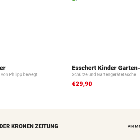
er
Esschert Kinder Garten
 von Philipp bewegt
Schürze und Gartengerätetasche
€29,90
DER KRONEN ZEITUNG
Alle M