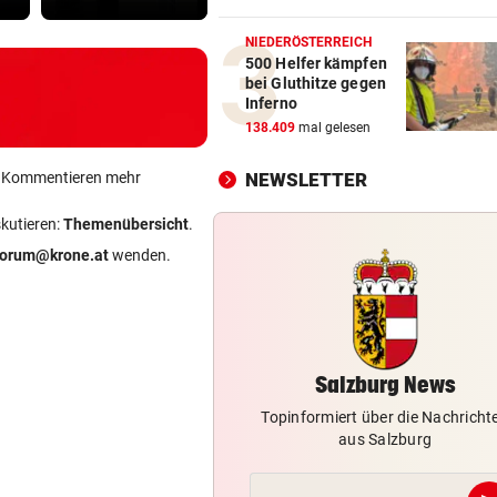
Neue Chance für eine der
beliebtesten Mozart-Opern
NIEDERÖSTERREICH
500 Helfer kämpfen
bei Gluthitze gegen
NÄCHTLICHE RETTUNG
vor 1
Inferno
Bergsteiger (38) verirrte si
138.409
mal gelesen
Hochkönig
ein Kommentieren mehr
NEWSLETTER
BLITZEINSCHLÄGE
vor 1
Waldbrände forderten Salzb
skutieren:
Themenübersicht
.
Feuerwehren
forum@krone.at
wenden.
SOMALIER VERURTEILT
vor 1
Überfall mit Pistolen auf de
Überfuhrsteg: Haft!
Salzburg News
Topinformiert über die Nachricht
aus Salzburg