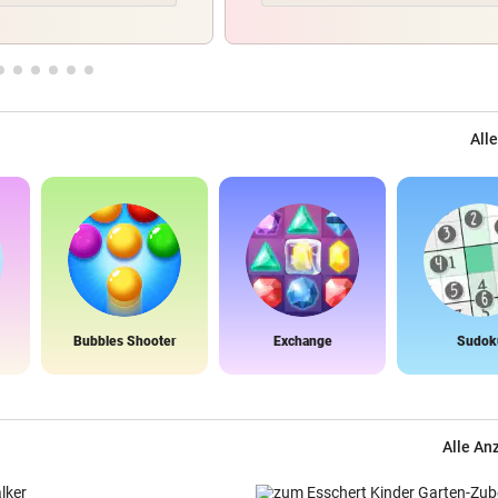
Alle
Bubbles Shooter
Exchange
Sudok
Alle An