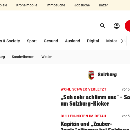
piele
Krone mobile
Immosuche
Jobsuche
Bazar
search
account_circle
Menü aufklappen
Suchen
s & Society
Sport
Gesund
Ausland
Digital
Motor
Wir
burg
Sonderthemen
Wetter
len
Salzburg
WOHL SCHWER VERLETZT
vor 
„Sah sehr schlimm aus“ – S
um Salzburg-Kicker
BULLEN-NOTEN IM DETAIL
vor 
Kapitän und „Zauber-