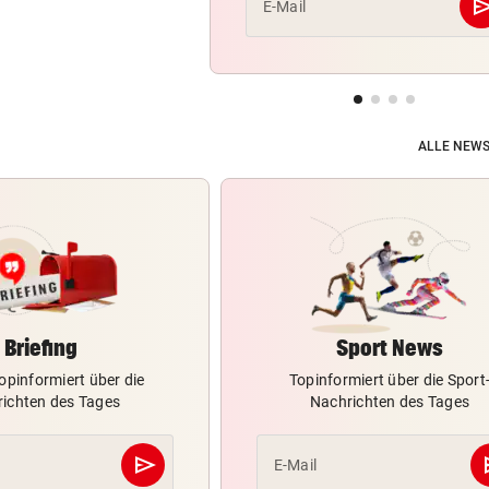
se
E-Mail
ALLE NEWS
Briefing
Sport News
opinformiert über die
Topinformiert über die Sport
ichten des Tages
Nachrichten des Tages
send
s
E-Mail
Abschicken