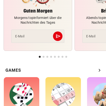
Guten Morgen
Br
Morgens topinformiert über die
Abends topin
Nachrichten des Tages
Nachrich
send
E-Mail
E-Mail
Abschicken
chevron_right
GAMES