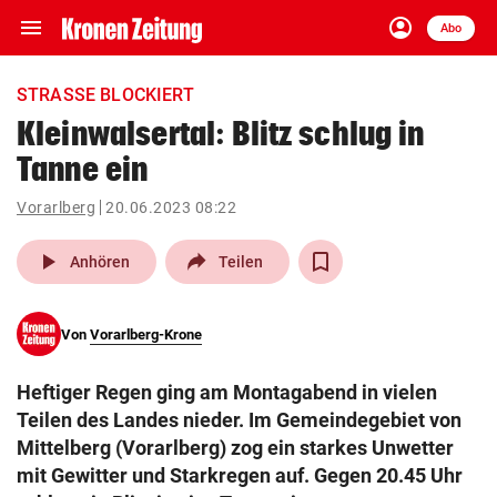
menu
account_circle
Navigation
Anmelden
Abo
close
Schließen
ein-/ausklappen
STRASSE BLOCKIERT
Abonnieren
Kleinwalsertal: Blitz schlug in
Tanne ein
account_circle
arrow_right
Anmelden
Vorarlberg
20.06.2023 08:22
pin_drop
arrow_right
Bundesland auswäh
Wien
play_arrow
Anhören
Teilen
bookmark
Merkliste
Von
Vorarlberg-Krone
Suchbegriff
search
Heftiger Regen ging am Montagabend in vielen
eingeben
Teilen des Landes nieder. Im Gemeindegebiet von
Mittelberg (Vorarlberg) zog ein starkes Unwetter
mit Gewitter und Starkregen auf. Gegen 20.45 Uhr