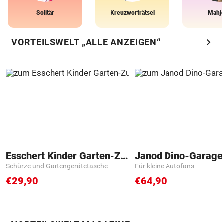
Solitär
Kreuzworträtsel
Mahj
chevron_right
VORTEILSWELT „ALLE ANZEIGEN“
Esschert Kinder Garten-Zubehör
Janod Dino-Garag
Schürze und Gartengerätetasche
Für kleine Autofans
€29,90
€64,90