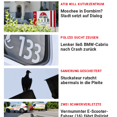
ATIB WILL KUTURZENTRUM
Moschee in Dornbirn?
Stadt setzt auf Dialog
POLIZEI SUCHT ZEUGEN
Lenker ließ BMW-Cabrio
nach Crash zurück
SANIERUNG GESCHEITERT
Stuckateur rutscht
abermals in die Pleite
ZWEI SCHWERVERLETZTE
Vermummter E-Scooter-
Fahrer (16) fährt Polizist