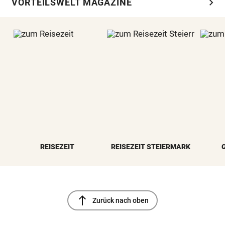
chevron_right
VORTEILSWELT MAGAZINE
REISEZEIT
REISEZEIT STEIERMARK
north
Zurück nach oben