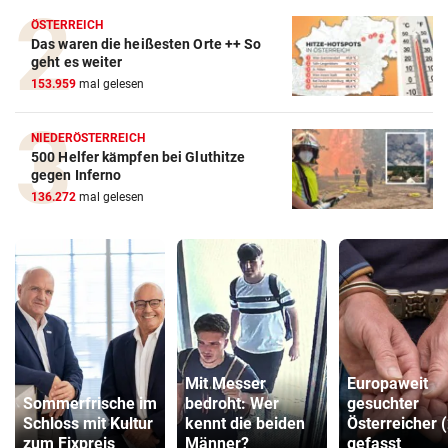
ÖSTERREICH
Das waren die heißesten Orte ++ So
geht es weiter
153.959
mal gelesen
NIEDERÖSTERREICH
500 Helfer kämpfen bei Gluthitze
gegen Inferno
136.272
mal gelesen
Mit Messer
Europaweit
Sommerfrische im
bedroht: Wer
gesuchter
Schloss mit Kultur
kennt die beiden
Österreicher 
zum Fixpreis
Männer?
gefasst