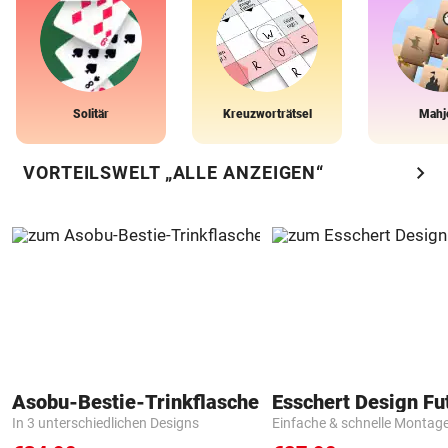
Solitär
Kreuzworträtsel
Mahj
chevron_right
VORTEILSWELT „ALLE ANZEIGEN“
Asobu-Bestie-Trinkflasche
In 3 unterschiedlichen Designs
Einfache & schnelle Montag