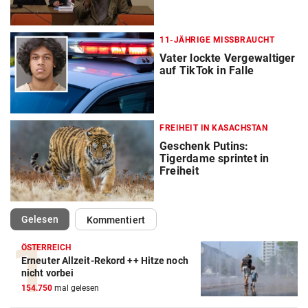
11-JÄHRIGE MISSBRAUCHT
Vater lockte Vergewaltiger
auf TikTok in Falle
FREIHEIT IN KASACHSTAN
Geschenk Putins:
Tigerdame sprintet in
Freiheit
(ausgewählt)
Gelesen
Kommentiert
ÖSTERREICH
Erneuter Allzeit-Rekord ++ Hitze noch
nicht vorbei
154.750
mal gelesen