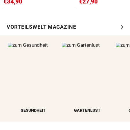
€34,90
€27,90
chevron_right
VORTEILSWELT MAGAZINE
GESUNDHEIT
GARTENLUST