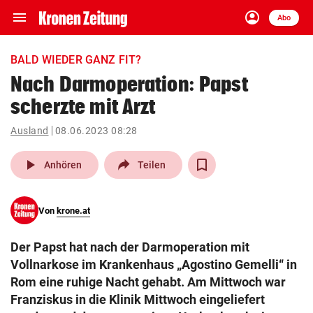
menu
account_circle
Navigation
Anmelden
Abo
close
Schließen
ein-/ausklappen
BALD WIEDER GANZ FIT?
Abonnieren
Nach Darmoperation: Papst
scherzte mit Arzt
account_circle
arrow_right
Anmelden
Ausland
08.06.2023 08:28
pin_drop
arrow_right
Bundesland auswäh
Wien
play_arrow
Anhören
Teilen
bookmark
Merkliste
Von
krone.at
Suchbegriff
search
Der Papst hat nach der Darmoperation mit
eingeben
Vollnarkose im Krankenhaus „Agostino Gemelli“ in
Rom eine ruhige Nacht gehabt. Am Mittwoch war
Franziskus in die Klinik Mittwoch eingeliefert