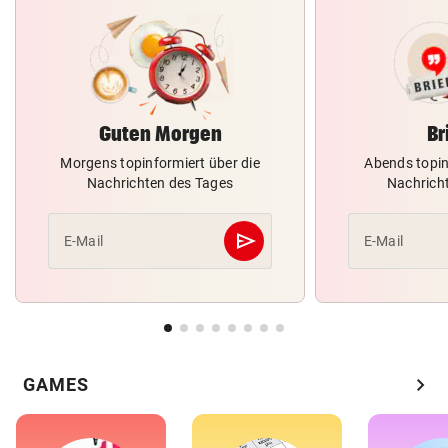
Guten Morgen
Br
Morgens topinformiert über die
Abends topin
Nachrichten des Tages
Nachrich
send
E-Mail
E-Mail
Abschicken
chevron_right
GAMES