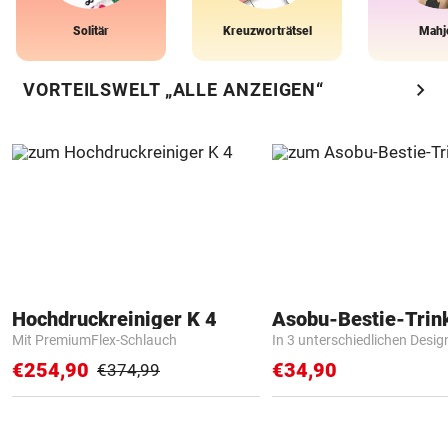
Solitär
Kreuzworträtsel
Mahj
chevron_right
VORTEILSWELT „ALLE ANZEIGEN“
Hochdruckreiniger K 4
Asobu-Bestie-Trin
Mit PremiumFlex-Schlauch
In 3 unterschiedlichen Desig
€254,90
€34,90
€374,99