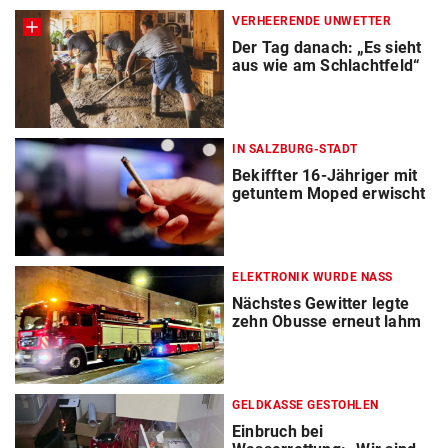
VERHEERENDE UNWETTER
Der Tag danach: „Es sieht
aus wie am Schlachtfeld“
IN SALZBURG-STADT
Bekiffter 16-Jähriger mit
getuntem Moped erwischt
ELEKTRONIK WURDE NASS
Nächstes Gewitter legte
zehn Obusse erneut lahm
GELDKASSE GESTOHLEN
Einbruch bei