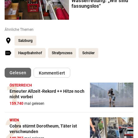
Wasserrettung: „Wir sind
fassungslos“
Ähnliche Themen
Salzburg
Hauptbahnhof
Strafprozess
Schüler
(ausgewählt)
Gelesen
Kommentiert
ÖSTERREICH
Erneuter Allzeit-Rekord ++ Hitze noch
nicht vorbei
159.740
mal gelesen
WIEN
Cobra stürmt Dorotheum, Täter ist
verschwunden