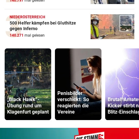
140.797
mal gelesen
NIEDERÖSTERREICH
500 Helfer kämpfen bei Gluthitze
gegen Inferno
140.271
mal gelesen
Penisbilder
„Black Hawk“-
verschickt: So
Brutal! Amate
Übung rund um
reagierten die
Kicker stirbt 
Klagenfurt geplant
Vereine
Blitz-Einschla