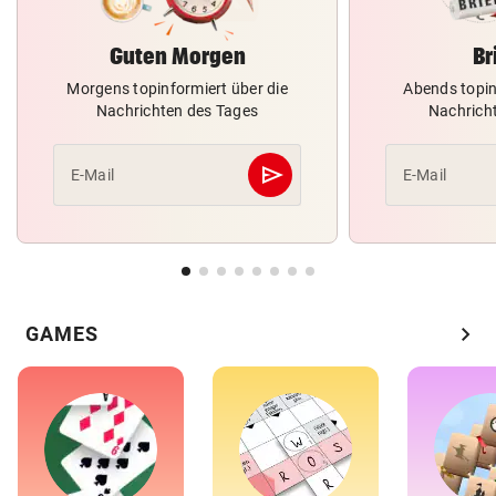
Guten Morgen
Br
Morgens topinformiert über die
Abends topin
Nachrichten des Tages
Nachrich
send
E-Mail
E-Mail
Abschicken
chevron_right
GAMES