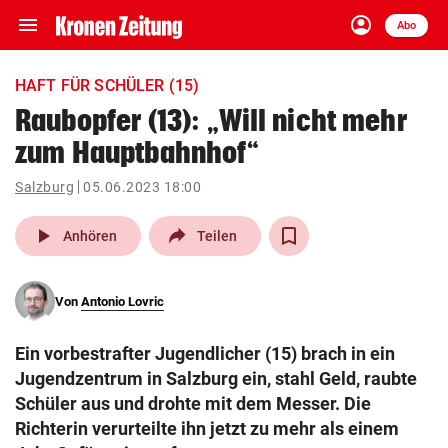
menu
account_circle
Navigation
Anmelden
Abo
close
Schließen
ein-/ausklappen
HAFT FÜR SCHÜLER (15)
Abonnieren
Raubopfer (13): „Will nicht mehr
zum Hauptbahnhof“
account_circle
arrow_right
Anmelden
Salzburg
05.06.2023 18:00
pin_drop
arrow_right
Bundesland auswäh
Wien
play_arrow
Anhören
Teilen
bookmark
Merkliste
Von
Antonio Lovric
Suchbegriff
search
Ein vorbestrafter Jugendlicher (15) brach in ein
eingeben
Jugendzentrum in Salzburg ein, stahl Geld, raubte
Schüler aus und drohte mit dem Messer. Die
Richterin verurteilte ihn jetzt zu mehr als einem