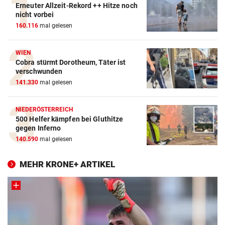
Erneuter Allzeit-Rekord ++ Hitze noch
nicht vorbei
160.116
mal gelesen
WIEN
Cobra stürmt Dorotheum, Täter ist
verschwunden
141.330
mal gelesen
NIEDERÖSTERREICH
500 Helfer kämpfen bei Gluthitze
gegen Inferno
140.590
mal gelesen
MEHR KRONE+ ARTIKEL