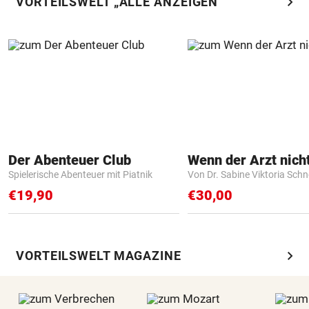
chevron_right
VORTEILSWELT „ALLE ANZEIGEN“
Der Abenteuer Club
Spielerische Abenteuer mit Piatnik
Von Dr. Sabine Viktoria Schn
€19,90
€30,00
chevron_right
VORTEILSWELT MAGAZINE