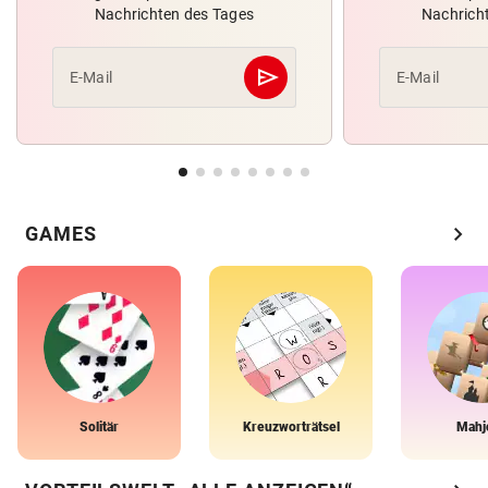
Nachrichten des Tages
Nachrich
send
E-Mail
E-Mail
Abschicken
chevron_right
GAMES
Solitär
Kreuzworträtsel
Mahj