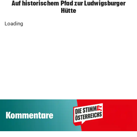
Auf historischem Pfad zur Ludwigsburger
Hütte
Luxus am Meer!
Traktor-Unglück:
Sabalenka
Mutter (36)
Rekord bei St
gewährt private
meldet sich zu
und Gaswechs
Einblicke
Wort
im 1. Halbjahr