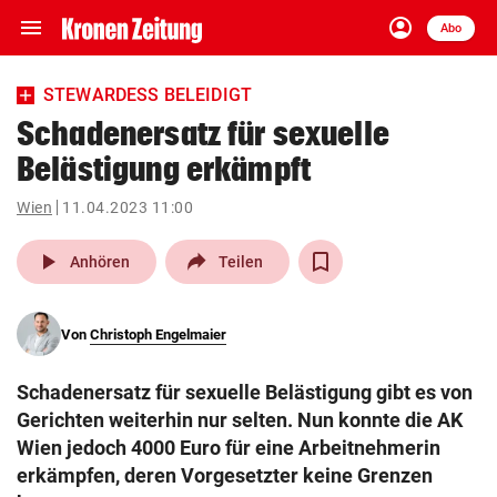
menu
account_circle
Navigation
Anmelden
Abo
close
Schließen
ein-/ausklappen
STEWARDESS BELEIDIGT
Abonnieren
Schadenersatz für sexuelle
Belästigung erkämpft
account_circle
arrow_right
Anmelden
Wien
11.04.2023 11:00
pin_drop
arrow_right
Bundesland auswäh
Wien
play_arrow
Anhören
Teilen
bookmark
Merkliste
Von
Christoph Engelmaier
Suchbegriff
search
Schadenersatz für sexuelle Belästigung gibt es von
eingeben
Gerichten weiterhin nur selten. Nun konnte die AK
Wien jedoch 4000 Euro für eine Arbeitnehmerin
erkämpfen, deren Vorgesetzter keine Grenzen