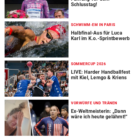
Schlusstag!
SCHWIMM-EM IN PARIS
Halbfinal-Aus für Luca
Karl im K.o.-Sprintbewerb
SOMMERCUP 2026
LIVE: Harder Handballfest
mit Kiel, Lemgo & Kriens
VORWÜRFE UND TRÄNEN
Ex-Weltmeisterin: „Dann
wäre ich heute gelähmt!“