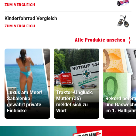
Fahrrad Test
ZUM VERGLEICH
Fahrradanhänger Vergleich
ZUM VERGLEICH
Alle Produkte ansehen
Faszienrolle Vergleich
ZUM VERGLEICH
Hoverboard Vergleich
ZUM VERGLEICH
Kinderfahrrad Vergleich
Luxus am Meer!
Traktor-Unglück:
ZUM VERGLEICH
Sabalenka
Mutter (36)
Rekord bei St
gewährt private
meldet sich zu
und Gaswechs
Einblicke
Wort
im 1. Halbjahr