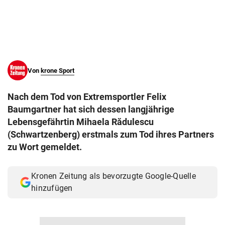
© Krone Multimedia GmbH & Co KG 2026
Muthgasse 2, 1190 Wien
Von
krone Sport
Nach dem Tod von Extremsportler Felix
Baumgartner hat sich dessen langjährige
Lebensgefährtin Mihaela Rădulescu
(Schwartzenberg) erstmals zum Tod ihres Partners
zu Wort gemeldet.
Kronen Zeitung als bevorzugte Google-Quelle
hinzufügen