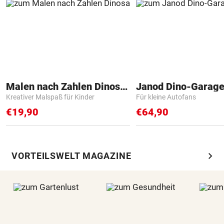
Malen nach Zahlen Dinosaurier
Janod Dino-Garag
Kreativer Malspaß für Kinder
Für kleine Autofans
€19,90
€64,90
chevron_right
VORTEILSWELT MAGAZINE