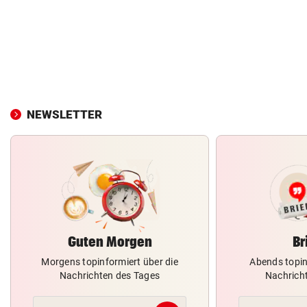
NEWSLETTER
Guten Morgen
Br
Morgens topinformiert über die
Abends topin
Nachrichten des Tages
Nachrich