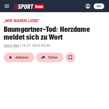
menu
account_circle
Navigation
Anmelden
Abo
close
Schließen
ein-/ausklappen
„WIR WAREN LIEBE“
Abonnieren
Baumgartner-Tod: Herzdame
meldet sich zu Wort
account_circle
arrow_right
Anmelden
Sport-Mix
19.07.2025 09:59
pin_drop
arrow_right
Bundesland auswäh
Wien
play_arrow
Anhören
Teilen
bookmark
Merkliste
Suchbegriff
search
eingeben