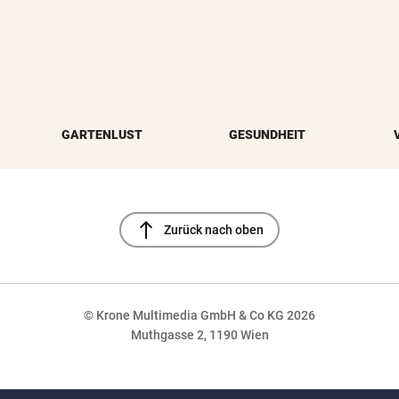
GARTENLUST
GESUNDHEIT
north
Zurück nach oben
© Krone Multimedia GmbH & Co KG 2026
Muthgasse 2, 1190 Wien
NaN%