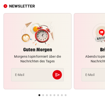
NEWSLETTER
Guten Morgen
Br
Morgens topinformiert über die
Abends topin
Nachrichten des Tages
Nachrich
send
E-Mail
E-Mail
Abschicken