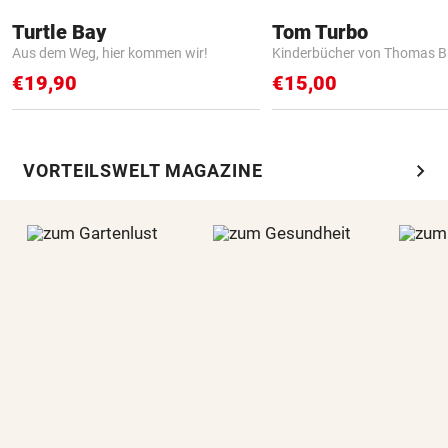
Turtle Bay
Tom Turbo
Aus dem Weg, hier kommen wir!
Kinderbücher von Thomas B
€19,90
€15,00
chevron_right
VORTEILSWELT MAGAZINE