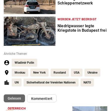
Schleppernetzwerk
WERDEN JETZT BEERDIGT
Niedrigwasser legte
Kriegstote in Budapest frei
Ähnliche Themen
Wladimir Putin
Moskau
New York
Russland
USA
Ukraine
UN
Sicherheitsrat der Vereinten Nationen
NATO
(ausgewählt)
Gelesen
Kommentiert
ÖSTERREICH