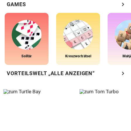
chevron_right
GAMES
Solitär
Kreuzworträtsel
Mahj
chevron_right
VORTEILSWELT „ALLE ANZEIGEN“