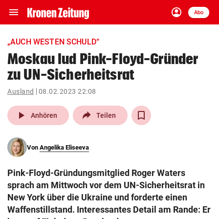
menu
account_circle
Navigation
Anmelden
Abo
close
Schließen
ein-/ausklappen
„AUCH WESTEN SCHULD“
Abonnieren
Moskau lud Pink-Floyd-Gründer
zu UN-Sicherheitsrat
account_circle
arrow_right
Anmelden
Ausland
08.02.2023 22:08
pin_drop
arrow_right
Bundesland auswäh
Wien
play_arrow
Anhören
Teilen
bookmark
Merkliste
Von
Angelika Eliseeva
Suchbegriff
search
Pink-Floyd-Gründungsmitglied Roger Waters
eingeben
sprach am Mittwoch vor dem UN-Sicherheitsrat in
New York über die Ukraine und forderte einen
Waffenstillstand. Interessantes Detail am Rande: Er