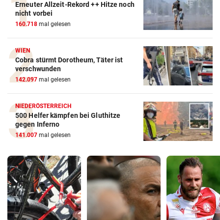
Erneuter Allzeit-Rekord ++ Hitze noch
nicht vorbei
160.718
mal gelesen
WIEN
Cobra stürmt Dorotheum, Täter ist
verschwunden
142.097
mal gelesen
NIEDERÖSTERREICH
500 Helfer kämpfen bei Gluthitze
gegen Inferno
141.007
mal gelesen