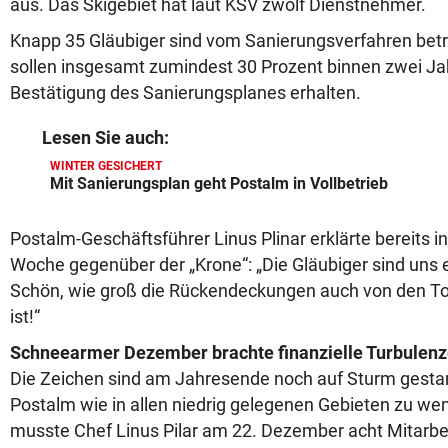
aus. Das Skigebiet hat laut KSV zwölf Dienstnehmer.
Knapp 35 Gläubiger sind vom Sanierungsverfahren betro
sollen insgesamt zumindest 30 Prozent binnen zwei Jah
Bestätigung des Sanierungsplanes erhalten.
Lesen Sie auch:
WINTER GESICHERT
Mit Sanierungsplan geht Postalm in Vollbetrieb
Postalm-Geschäftsführer Linus Plinar erklärte bereits 
Woche gegenüber der „Krone“: „Die Gläubiger sind u
Schön, wie groß die Rückendeckungen auch von den 
ist!“
Schneearmer Dezember brachte finanzielle Turbulen
Die Zeichen sind am Jahresende noch auf Sturm gestan
Postalm wie in allen niedrig gelegenen Gebieten zu we
musste Chef Linus Pilar am 22. Dezember acht Mitarbe