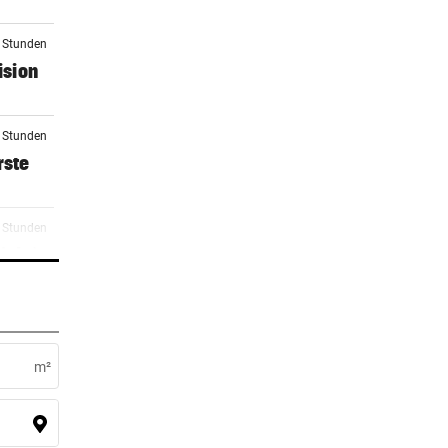
3 Stunden
ision
5 Stunden
rste
6 Stunden
icht)
7 Stunden
m²
7 Stunden
nk die