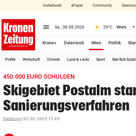
Vorteilswelt
ePaper
Community
Gewinns
close
Schließen
menu
Menü aufklappen
Sa., 08.08.2026
29°C
Wien
Abonnieren
(ausgewählt)
Krone+
Österreich
Wien
Politik
Star
account_circle
arrow_right
Anmelden
Politik
Wirtschaft
Chronik
Land & Leute
Sport
Red Bull Salz
pin_drop
arrow_right
Bundesland auswäh
Wien
450.000 EURO SCHULDEN
bookmark
Merkliste
Skigebiet Postalm sta
Sanierungsverfahren
Suchbegriff
search
eingeben
Salzburg
02.02.2023 13:45