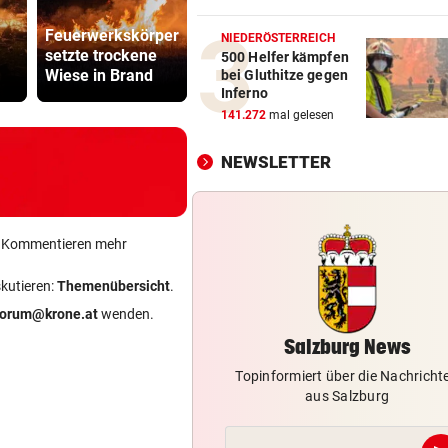
Einbruch bei Wasserrettung:
Feuerwerkskörper
sind fassungslos“
Bub (4) vo
NIEDERÖSTERREICH
setzte trockene
Kinder, Kinder:
(72) versch
500 Helfer kämpfen
Wiese in Brand
Freude und Arbeit
und festge
bei Gluthitze gegen
SALZBURGER FESTSPIELE
vor 
Inferno
Mozarts herrlich kühne
141.272
mal gelesen
Liebesspiele ganz in Weiß
NEWSLETTER
SO SIEHT MAN SIE GUT
vor 
Wo Sternschnuppen auf
Sonnenfinsternis treffen
ein Kommentieren mehr
„WERMUTSTROPFEN“
vor 
skutieren:
Themenübersicht
.
Verletzter Salzburg-Kicker: 
Diagnose ist da!
forum@krone.at
wenden.
Salzburg News
Topinformiert über die Nachricht
aus Salzburg