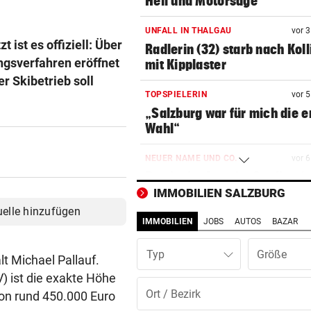
Heli und Motorsäge
UNFALL IN THALGAU
vor 
 ist es offiziell: Über
Radlerin (32) starb nach Koll
ngsverfahren eröffnet
mit Kipplaster
r Skibetrieb soll
TOPSPIELERIN
vor 
„Salzburg war für mich die e
Wahl“
NEUER NAME UND CO.
vor 
Das ist im Austria-Stadion (n
passiert
IMMOBILIEN SALZBURG
uelle hinzufügen
IMMOBILIEN
JOBS
AUTOS
BAZAR
SKURRILES SPIEL
vor 
Zwangspause: „Seltsam! So
Typ
etwas kommt nie vor“
t Michael Pallauf.
 ist die exakte Höhe
VORSCHLAG FÜR ROUTE
vor 
von rund 450.000 Euro
Land Salzburg hält dem S-Li