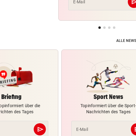
se
E-Mail
ALLE NEWS
Briefing
Sport News
opinformiert über die
Topinformiert über die Sport
ichten des Tages
Nachrichten des Tages
send
s
E-Mail
Abschicken