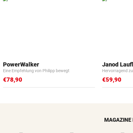
PowerWalker
Janod Lau
Eine Empfehlung von Philipp bewegt
Hervorragend zu
€78,90
€59,90
MAGAZINE 