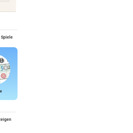
 Spiele
u
Snake
zeigen