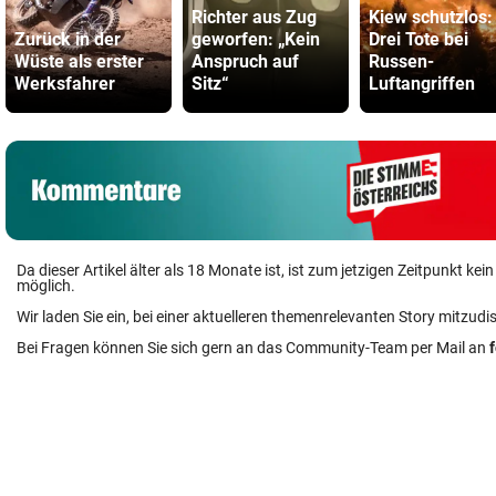
Richter aus Zug
Kiew schutzlos:
Zurück in der
geworfen: „Kein
Drei Tote bei
Wüste als erster
Anspruch auf
Russen-
Werksfahrer
Sitz“
Luftangriffen
Da dieser Artikel älter als 18 Monate ist, ist zum jetzigen Zeitpunkt k
möglich.
Wir laden Sie ein, bei einer aktuelleren themenrelevanten Story mitzudi
Bei Fragen können Sie sich gern an das Community-Team per Mail an