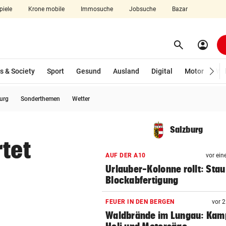
piele
Krone mobile
Immosuche
Jobsuche
Bazar
search
account_circle
Menü aufklappen
Suchen
s & Society
Sport
Gesund
Ausland
Digital
Motor
Wir
burg
Sonderthemen
Wetter
len
Salzburg
rtet
AUF DER A10
vor ein
Urlauber-Kolonne rollt: Stau
Blockabfertigung
FEUER IN DEN BERGEN
vor 
Waldbrände im Lungau: Kamp