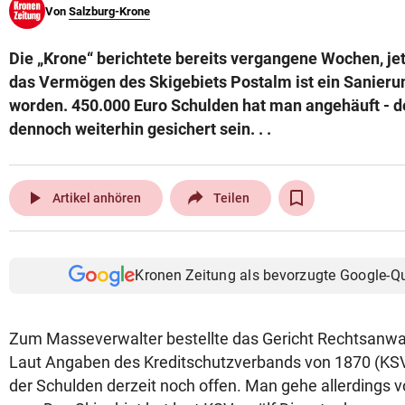
Von
Salzburg-Krone
© Krone Multimedia GmbH & Co KG 2026
Muthgasse 2, 1190 Wien
Die „Krone“ berichtete bereits vergangene Wochen, jetzt
das Vermögen des Skigebiets Postalm ist ein Sanieru
worden. 450.000 Euro Schulden hat man angehäuft - de
dennoch weiterhin gesichert sein. . .
play_arrow
Artikel anhören
Teilen
Kronen Zeitung als bevorzugte Google-Q
Zum Masseverwalter bestellte das Gericht Rechtsanwal
Laut Angaben des Kreditschutzverbands von 1870 (KSV)
der Schulden derzeit noch offen. Man gehe allerdings 