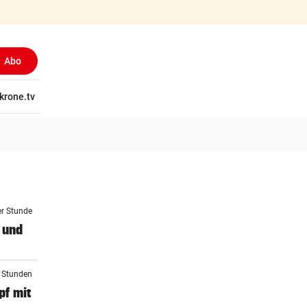
Abo
tschaft
krone.tv
Wissen
Gericht
Kolumnen
Freizeit
Reise
Ti
er Stunde
 und
2 Stunden
f mit