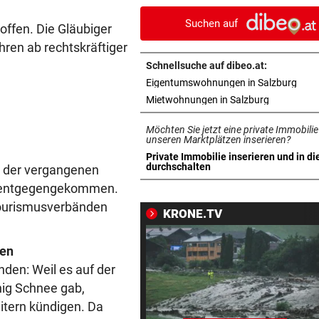
Bahn frei
Suchen auf
ffen. Die Gläubiger
UNWETTER-SCHÄDEN
vor 
ren ab rechtskräftiger
Muren in Gastein: „Mit blau
Schnellsuche auf dibeo.at:
Auge davongekommen“
in n
Eigentumswohnungen in Salzburg
in neuem T
Mietwohnungen in Salzburg
SALZBURGER LIGA
vor 1
Ausschluss kostete Puch de
Möchten Sie jetzt eine private Immobilie
im Start-Hit
unseren Marktplätzen inserieren?
Private Immobilie inserieren und in di
in neuem Tab öffnen
durchschalten
in der vergangenen
REGIONALLIGA NORD
vor 1
ns entgegengekommen.
„Das war ein echtes Statem
von uns“
Tourismusverbänden
KRONE.TV
LIEFERING VERLIERT
vor 1
zen
Enttäuschende Zweitliga-
den: Weil es auf der
Rückkehr nach Grödig
nig Schnee gab,
SCHWER VERLETZT
vor 1
itern kündigen. Da