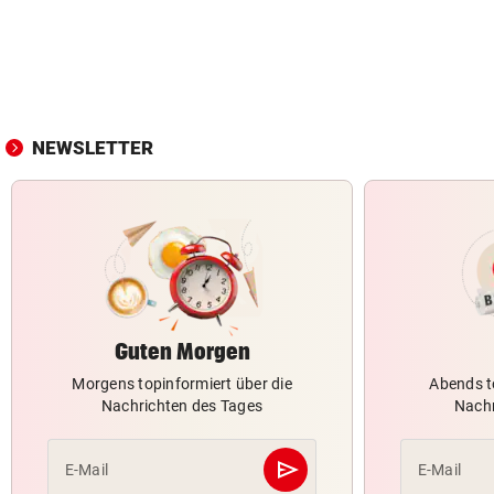
NEWSLETTER
Guten Morgen
Morgens topinformiert über die
Abends t
Nachrichten des Tages
Nachr
send
E-Mail
E-Mail
Abschicken