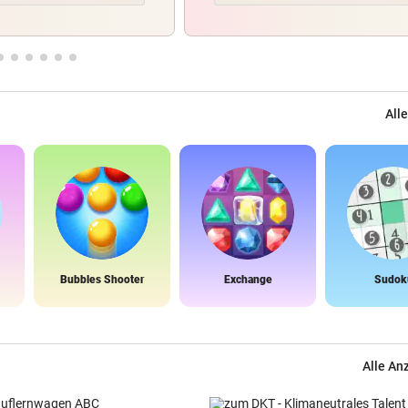
Alle
Bubbles Shooter
Exchange
Sudok
Alle An