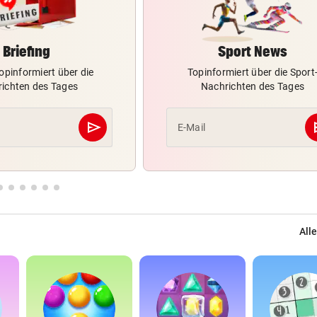
Briefing
Sport News
opinformiert über die
Topinformiert über die Sport
ichten des Tages
Nachrichten des Tages
send
s
E-Mail
Abschicken
Alle