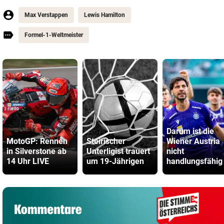
Max Verstappen
Lewis Hamilton
Formel-1-Weltmeister
Darum ist die
MotoGP: Rennen
Steirischer
Wiener Austria
in Silverstone ab
Unterligist trauert
nicht
14 Uhr LIVE
um 19-Jährigen
handlungsfähig