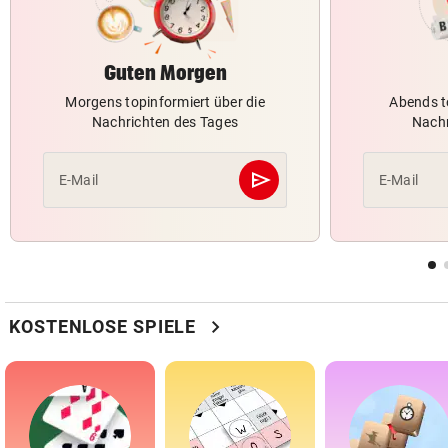
Guten Morgen
Morgens topinformiert über die
Abends t
Nachrichten des Tages
Nachr
send
E-Mail
E-Mail
Abschicken
chevron_right
KOSTENLOSE SPIELE