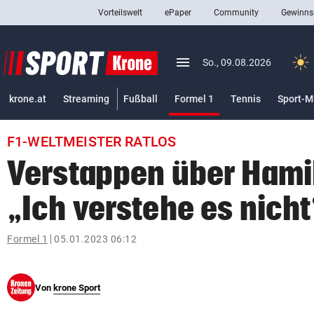
Vorteilswelt
ePaper
Community
Gewinns
close
Schließen
menu
Menü aufklappen
So., 09.08.2026
Abonnieren
(ausgewählt)
krone.at
Streaming
Fußball
Formel 1
Tennis
Sport-M
account_circle
arrow_right
Anmelden
F1-WELTMEISTER RATLOS
pin_drop
arrow_right
Bundesland auswäh
Wien
Verstappen über Hami
bookmark
Merkliste
„Ich verstehe es nicht
Suchbegriff
Formel 1
05.01.2023 06:12
search
eingeben
Von
krone Sport