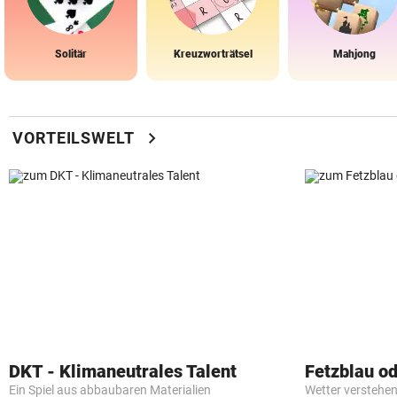
Solitär
Kreuzworträtsel
Mahjong
chevron_right
VORTEILSWELT
DKT - Klimaneutrales Talent
Fetzblau o
Ein Spiel aus abbaubaren Materialien
Wetter verstehen 