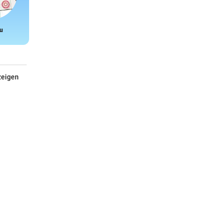
u
Snake
zeigen
Wenn der Arzt nicht weiter weiß
Von Dr. Sabine Viktoria Schneider