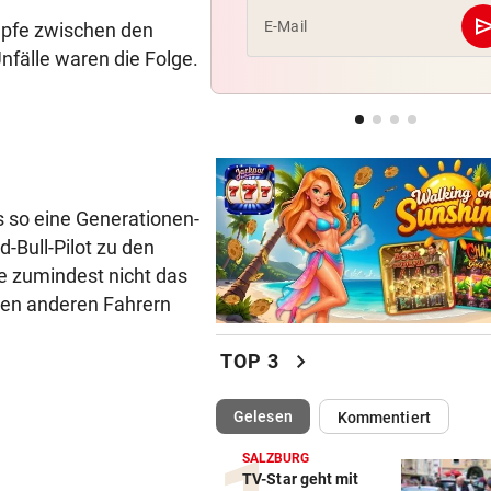
se
E-Mail
mpfe zwischen den
HEIMBILANZ IST SPITZE
Unfälle waren die Folge.
Gegen Salzburg mauern? Für
WAC keine Option
POLIZEI IM GROSSEINSATZ
Supercup lockt die Fan-Mas
nach Salzburg
es so eine Generationen-
-Bull-Pilot zu den
e zumindest nicht das
 den anderen Fahrern
chevron_right
TOP 3
(ausgewählt)
Gelesen
Kommentiert
SALZBURG
TV-Star geht mit