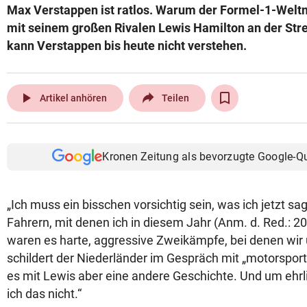
Max Verstappen ist ratlos. Warum der Formel-1-Welt
© Krone Multimedia GmbH & Co KG 2026
mit seinem großen Rivalen Lewis Hamilton an der Str
Muthgasse 2, 1190 Wien
kann Verstappen bis heute nicht verstehen.
play_arrow
Artikel anhören
Teilen
Kronen Zeitung als bevorzugte Google-Q
„Ich muss ein bisschen vorsichtig sein, was ich jetzt sag
Fahrern, mit denen ich in diesem Jahr (Anm. d. Red.: 
waren es harte, aggressive Zweikämpfe, bei denen wir 
schildert der Niederländer im Gespräch mit „motorsport
es mit Lewis aber eine andere Geschichte. Und um ehrli
ich das nicht.“