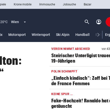
piele
Krone mobile
Immosuche
Jobsuche
Bazar
search
account_circle
Menü aufklappen
Suchen
20°C
Wien
ix
Motorsport
Wintersport
Ski Alpin
Handball
Eishocke
Er
VEREIN NIMMT ABSCHIED
vor 4
len
Steirischer Unterligist traue
lton:
19-Jährigen
“
POLIN SCHIMPFT
„Einfach kindisch“: Zoff bei 
de France Femmes
KEINE SPUR ...
Fake-Hochzeit! Ronaldo hat 
getäuscht