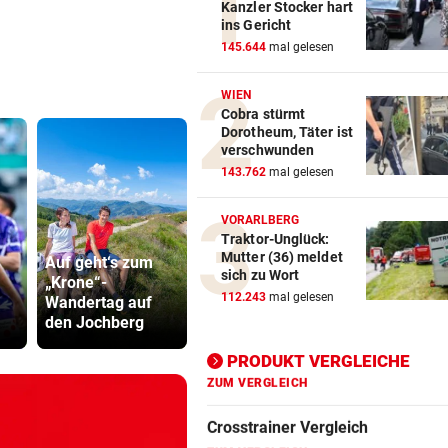
Kanzler Stocker hart
ins Gericht
Action-Cam Vergleich
145.644
mal gelesen
ZUM VERGLEICH
WIEN
Cobra stürmt
Crosstrainer Vergleich
Dorotheum, Täter ist
ZUM VERGLEICH
verschwunden
143.762
mal gelesen
E-Bike Vergleich
ZUM VERGLEICH
VORARLBERG
Traktor-Unglück:
Elektro-Scooter Vergleich
Mutter (36) meldet
Auf geht‘s zum
„Unart, bei
Frau in Wo
sich zu Wort
„Krone“-
Postenbesetzunge
erschossen
ZUM VERGLEICH
112.243
mal gelesen
Wandertag auf
n im ORF
Waren es z
den Jochberg
mitzumischen“
Täter?
Ergometer Vergleich
ZUM VERGLEICH
PRODUKT VERGLEICHE
Fahrrad Test
ZUM VERGLEICH