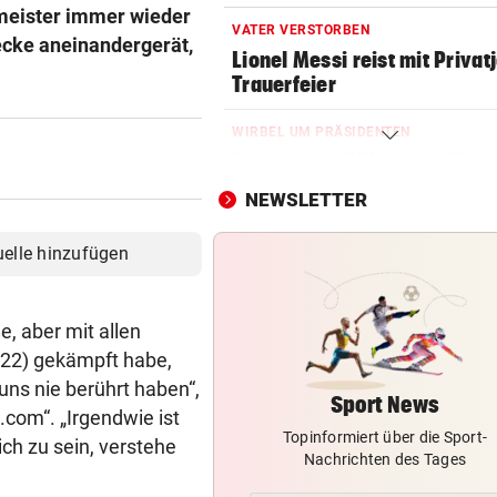
meister immer wieder
VATER VERSTORBEN
ecke aneinandergerät,
Lionel Messi reist mit Privatj
Trauerfeier
WIRBEL UM PRÄSIDENTEN
Statement! FIFA wittert Ka
gegen Infantino
NEWSLETTER
OLYMPIA-HELD GSTREIN
uelle hinzufügen
„Ich bin immer noch der Gle
geblieben“
e, aber mit allen
FC RED BULL SALZBURG
2022) gekämpft habe,
Haris Tabakovic: Der
uns nie berührt haben“,
Bankkaufmann mit Torgarant
Sport News
.com“. „Irgendwie ist
Topinformiert über die Sport-
FUSSBALL-BUNDESLIGA
ch zu sein, verstehe
Nachrichten des Tages
Darum ist die Wiener Austria
handlungsfähig