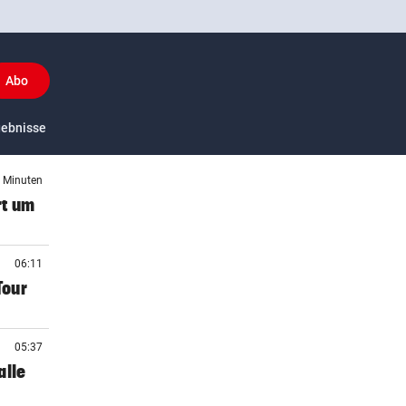
Abo
y
gebnisse
US-Sport
3 Minuten
rt um
06:11
Tour
05:37
alle