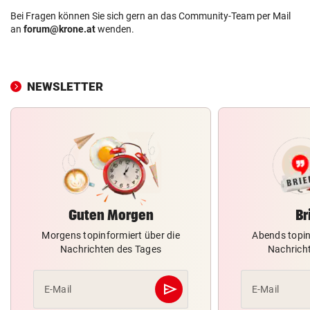
Bei Fragen können Sie sich gern an das Community-Team per Mail
an
forum@krone.at
wenden.
NEWSLETTER
Guten Morgen
Br
Morgens topinformiert über die
Abends topin
Nachrichten des Tages
Nachrich
send
E-Mail
E-Mail
Abschicken