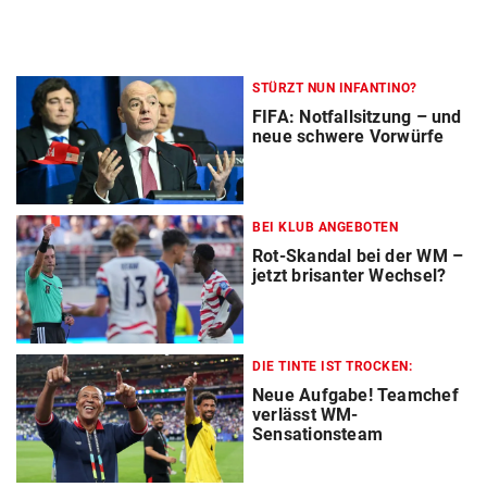
STÜRZT NUN INFANTINO?
FIFA: Notfallsitzung – und
neue schwere Vorwürfe
BEI KLUB ANGEBOTEN
Rot-Skandal bei der WM –
jetzt brisanter Wechsel?
DIE TINTE IST TROCKEN:
Neue Aufgabe! Teamchef
verlässt WM-
Sensationsteam