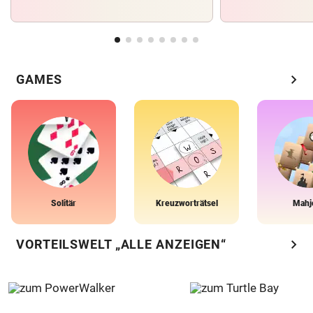
chevron_right
GAMES
Solitär
Kreuzworträtsel
Mahj
chevron_right
VORTEILSWELT „ALLE ANZEIGEN“