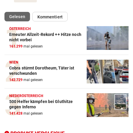
(ausgewählt)
Gelesen
Kommentiert
ÖSTERREICH
Erneuter Allzeit-Rekord ++ Hitze noch
Action-Cam Vergleich
nicht vorbei
161.299
mal gelesen
ZUM VERGLEICH
Crosstrainer Vergleich
WIEN
Cobra stürmt Dorotheum, Täter ist
ZUM VERGLEICH
verschwunden
142.729
mal gelesen
E-Bike Vergleich
ZUM VERGLEICH
NIEDERÖSTERREICH
500 Helfer kämpfen bei Gluthitze
Elektro-Scooter Vergleich
gegen Inferno
ZUM VERGLEICH
141.428
mal gelesen
Ergometer Vergleich
ZUM VERGLEICH