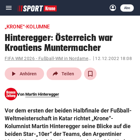
menu
account_circle
Navigation
Anmelden
Abo
close
Schließen
ein-/ausklappen
„KRONE“-KOLUMNE
Abonnieren
Hinteregger: Österreich war
Kroatiens Muntermacher
account_circle
arrow_right
Anmelden
FIFA WM 2026 - Fußball-WM in Nordamerika
12.12.2022 18:08
pin_drop
arrow_right
Bundesland auswäh
Wien
play_arrow
Anhören
Teilen
bookmark
Merkliste
Von
Martin Hinteregger
Suchbegriff
search
Vor dem ersten der beiden Halbfinale der Fußball-
eingeben
Weltmeisterschaft in Katar richtet „Krone“-
Kolumnist Martin Hinteregger seine Blicke auf die
beiden Star-„10er“ der Teams, den Argentinier