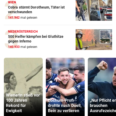
WIEN
Cobra stürmt Dorotheum, Täter ist
verschwunden
141.942
mal gelesen
NIEDERÖSTERREICH
500 Helfer kämpfen bei Gluthitze
gegen Inferno
140.933
mal gelesen
Wienerin stieß vor
100 Jahren
Bochum-Profi
„Nur Pflicht er
Rekord für
drohte nach Duell,
brauchen
Ewigkeit
Bein zu verlieren
Ausrufezeich