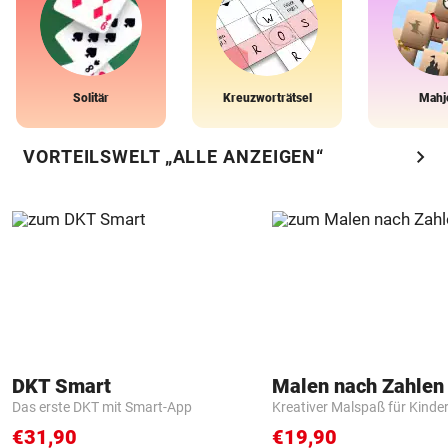
Solitär
Kreuzworträtsel
Mahj
chevron_right
VORTEILSWELT „ALLE ANZEIGEN“
DKT Smart
Das erste DKT mit Smart-App
Kreativer Malspaß für Kinde
€31,90
€19,90