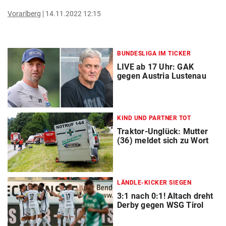
Vorarlberg
14.11.2022 12:15
BUNDESLIGA IM TICKER
LIVE ab 17 Uhr: GAK
gegen Austria Lustenau
KIND UND PARTNER TOT
Traktor-Unglück: Mutter
(36) meldet sich zu Wort
LÄNDLE-KICKER SIEGEN
3:1 nach 0:1! Altach dreht
Derby gegen WSG Tirol