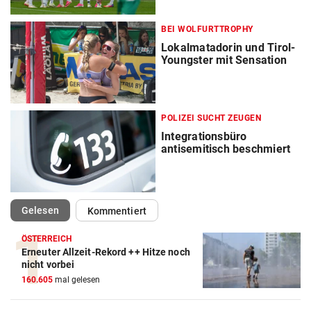
BEI WOLFURTTROPHY
Lokalmatadorin und Tirol-
Youngster mit Sensation
POLIZEI SUCHT ZEUGEN
Integrationsbüro
antisemitisch beschmiert
(ausgewählt)
Gelesen
Kommentiert
ÖSTERREICH
Erneuter Allzeit-Rekord ++ Hitze noch
nicht vorbei
160.605
mal gelesen