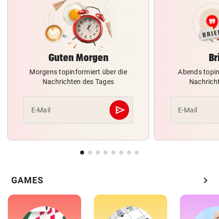
Guten Morgen
Br
Morgens topinformiert über die
Abends topin
Nachrichten des Tages
Nachrich
send
E-Mail
E-Mail
Abschicken
chevron_right
GAMES