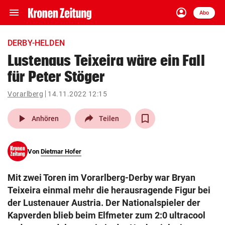
menu
account_circle
Navigation
Anmelden
Abo
close
Schließen
ein-/ausklappen
DERBY-HELDEN
Abonnieren
Lustenaus Teixeira wäre ein Fall
für Peter Stöger
account_circle
arrow_right
Anmelden
Vorarlberg
14.11.2022 12:15
pin_drop
arrow_right
Bundesland auswäh
Wien
play_arrow
Anhören
Teilen
bookmark
Merkliste
Von
Dietmar Hofer
Suchbegriff
search
Mit zwei Toren im Vorarlberg-Derby war Bryan
eingeben
Teixeira einmal mehr die herausragende Figur bei
der Lustenauer Austria. Der Nationalspieler der
Kapverden blieb beim Elfmeter zum 2:0 ultracool