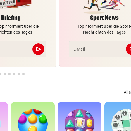
Briefing
Sport News
opinformiert über die
Topinformiert über die Sport
ichten des Tages
Nachrichten des Tages
send
s
E-Mail
Abschicken
Alle