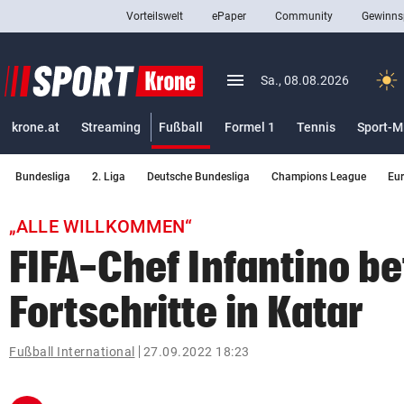
Vorteilswelt
ePaper
Community
Gewinns
close
Schließen
menu
Menü aufklappen
Sa., 08.08.2026
Abonnieren
(ausgewählt)
krone.at
Streaming
Fußball
Formel 1
Tennis
Sport-M
account_circle
arrow_right
Anmelden
Bundesliga
2. Liga
Deutsche Bundesliga
Champions League
Eu
pin_drop
arrow_right
Bundesland auswäh
Wien
„ALLE WILLKOMMEN“
bookmark
Merkliste
FIFA-Chef Infantino be
Fortschritte in Katar
Suchbegriff
search
eingeben
Fußball International
27.09.2022 18:23