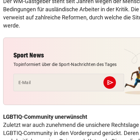
Der WM-Gastgeber steht seit Jahren wegen der Mensc
Bedingungen für ausländische Arbeiter in der Kritik. Di
verweist auf zahlreiche Reformen, durch welche die Sit
werde.
Sport News
Topinformiert über die Sport-Nachrichten des Tages
send
E-Mail
Abschicken
LGBTIQ-Community unerwünscht
Zuletzt war auch zunehmend die unsichere Rechtslage 
LGBTIQ-Community in den Vordergrund gerückt. Deren V