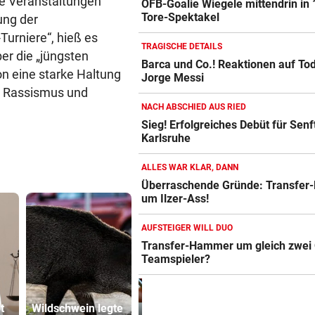
ige Veranstaltungen
ÖFB-Goalie Wiegele mittendrin in 
Tore-Spektakel
ung der
urniere“, hieß es
TRAGISCHE DETAILS
ber die „jüngsten
Barca und Co.! Reaktionen auf To
on eine starke Haltung
Jorge Messi
 Rassismus und
NACH ABSCHIED AUS RIED
Sieg! Erfolgreiches Debüt für Senft
Karlsruhe
ALLES WAR KLAR, DANN
Überraschende Gründe: Transfer
um Ilzer-Ass!
AUFSTEIGER WILL DUO
Transfer-Hammer um gleich zwei
Teamspieler?
Betrüger knöpfte
Neuer Skan
t
Wildschwein legte
Tiroler (71)
ORF dreht 