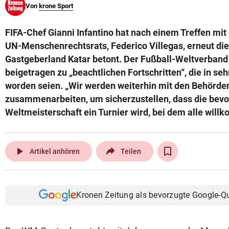
Von
krone Sport
© Krone Multimedia GmbH & Co KG 2026
Muthgasse 2, 1190 Wien
FIFA-Chef Gianni Infantino hat nach einem Treffen mi
UN-Menschenrechtsrats, Federico Villegas, erneut die
Gastgeberland Katar betont. Der Fußball-Weltverband 
beigetragen zu „beachtlichen Fortschritten“, die in sehr
worden seien. „Wir werden weiterhin mit den Behörden
zusammenarbeiten, um sicherzustellen, dass die bev
Weltmeisterschaft ein Turnier wird, bei dem alle will
play_arrow
Artikel anhören
Teilen
Kronen Zeitung als bevorzugte Google-Q