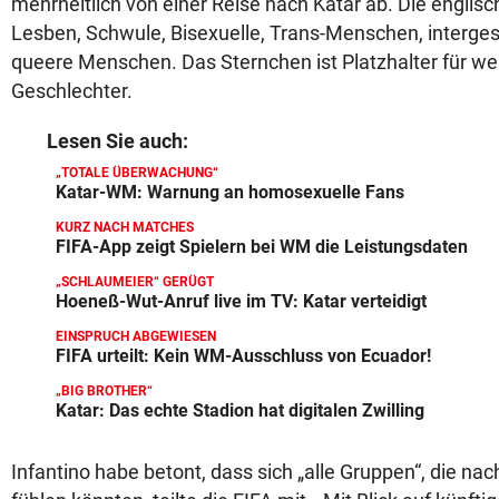
mehrheitlich von einer Reise nach Katar ab. Die englis
Lesben, Schwule, Bisexuelle, Trans-Menschen, interges
queere Menschen. Das Sternchen ist Platzhalter für wei
Geschlechter.
Lesen Sie auch:
„TOTALE ÜBERWACHUNG“
Katar-WM: Warnung an homosexuelle Fans
KURZ NACH MATCHES
FIFA-App zeigt Spielern bei WM die Leistungsdaten
„SCHLAUMEIER“ GERÜGT
Hoeneß-Wut-Anruf live im TV: Katar verteidigt
EINSPRUCH ABGEWIESEN
FIFA urteilt: Kein WM-Ausschluss von Ecuador!
„BIG BROTHER“
Katar: Das echte Stadion hat digitalen Zwilling
Infantino habe betont, dass sich „alle Gruppen“, die nach