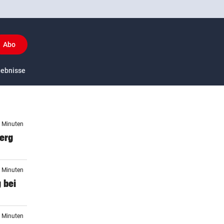
Abo
y
gebnisse
US-Sport
2 Minuten
berg
0 Minuten
 bei
7 Minuten