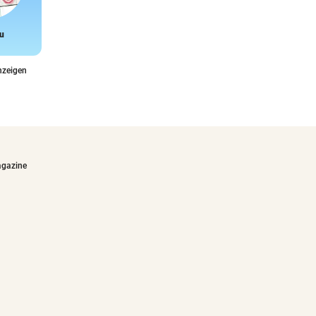
u
Snake
nzeigen
agazine