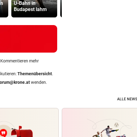
nn
U-Bahn in
kleines Vermögen
Gebührenz
Budapest lahm
ab
ab
ein Kommentieren mehr
skutieren:
Themenübersicht
.
forum@krone.at
wenden.
ALLE NEWS