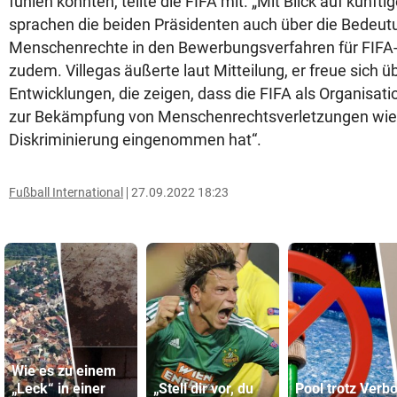
fühlen könnten, teilte die FIFA mit. „Mit Blick auf künft
sprachen die beiden Präsidenten auch über die Bedeut
Menschenrechte in den Bewerbungsverfahren für FIFA-T
zudem. Villegas äußerte laut Mitteilung, er freue sich ü
Entwicklungen, die zeigen, dass die FIFA als Organisati
zur Bekämpfung von Menschenrechtsverletzungen wie
Diskriminierung eingenommen hat“.
Fußball International
27.09.2022 18:23
Wie es zu einem
„Leck“ in einer
„Stell dir vor, du
Pool trotz Verbo