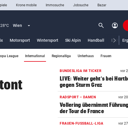
piele
Krone mobile
Immosuche
Jobsuche
Bazar
search
account_circle
Menü aufklappen
Suchen
28°C
Wien
ix
Motorsport
Wintersport
Ski Alpin
Handball
Eishocke
Er
(ausgewählt)
ropa League
International
Regionalliga
Unterhaus
Frauen
len
BUNDESLIGA IM TICKER
vor 
LIVE: Weiter geht‘s bei Hart
tont
gegen Sturm Graz
RADSPORT – DAMEN
vor 2
Vollering übernimmt Führung
der Tour de France
FRAUEN-FUSSBALL-LIGA
vor 2