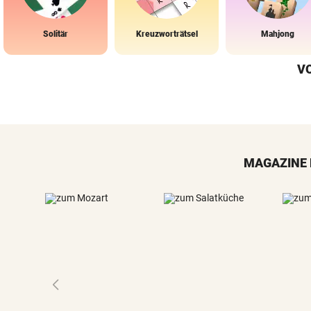
Solitär
Kreuzworträtsel
Mahjong
V
MAGAZINE 