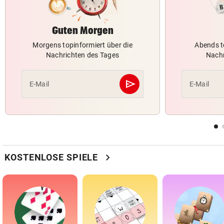
Guten Morgen
Morgens topinformiert über die
Abends t
Nachrichten des Tages
Nachr
send
E-Mail
E-Mail
Abschicken
chevron_right
KOSTENLOSE SPIELE