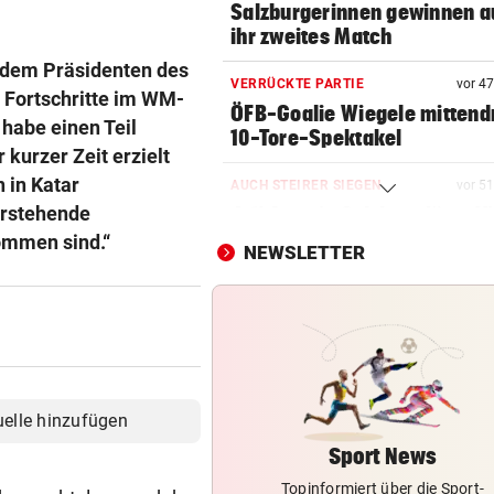
Salzburgerinnen gewinnen 
ihr zweites Match
t dem Präsidenten des
VERRÜCKTE PARTIE
vor 4
 Fortschritte im WM-
ÖFB-Goalie Wiegele mittendr
habe einen Teil
10-Tore-Spektakel
 kurzer Zeit erzielt
 in Katar
AUCH STEIRER SIEGEN
vor 5
orstehende
4:1! Austria Salzburg lässt V
keine Chance
kommen sind.“
NEWSLETTER
LOKALAUGENSCHEIN
„Gletscherspalten und Stein
das ist gefährlich“
REGIONALLIGA NORD
Grünau fertigte Traditionskl
uelle hinzufügen
3:0 ab
Sport News
Topinformiert über die Sport-
DREIER FÜR ROTJACKEN