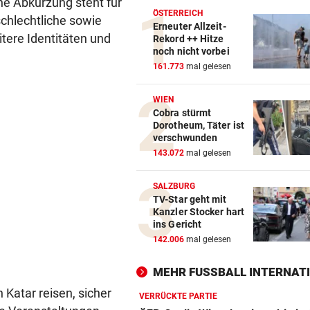
che Abkürzung steht für
ÖSTERREICH
chlechtliche sowie
Erneuter Allzeit-
tere Identitäten und
Rekord ++ Hitze
noch nicht vorbei
161.773
mal gelesen
WIEN
Cobra stürmt
Dorotheum, Täter ist
verschwunden
143.072
mal gelesen
SALZBURG
TV-Star geht mit
Kanzler Stocker hart
ins Gericht
142.006
mal gelesen
MEHR FUSSBALL INTERNATI
 Katar reisen, sicher
VERRÜCKTE PARTIE