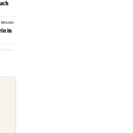
auch
7 Minuten
in in
1 Minuten
ienna
17:24
e –
17:08
ub mit
Guten Morgen
Morgens topinformiert über die
17:01