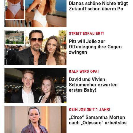
Dianas schöne Nichte trägt
Zukunft schon überm Po
STREIT ESKALIERT!
Pitt will Jolie zur
Offenlegung ihre Gagen
zwingen
RALF WIRD OPA!
David und Vivien
Schumacher erwarten
erstes Baby!
KEIN JOB SEIT 1 JAHR!
„Circe“ Samantha Morton
nach „Odyssee“ arbeitslos