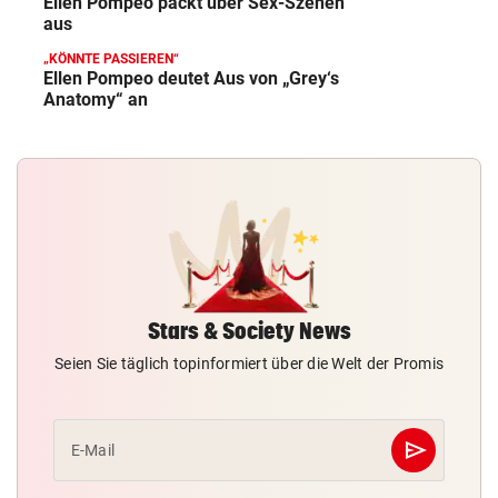
Ellen Pompeo packt über Sex-Szenen
aus
„KÖNNTE PASSIEREN“
Ellen Pompeo deutet Aus von „Grey‘s
Anatomy“ an
Stars & Society News
Seien Sie täglich topinformiert über die Welt der Promis
send
E-Mail
Abschicken