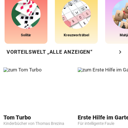
Solitär
Kreuzworträtsel
Mahj
chevron_right
VORTEILSWELT „ALLE ANZEIGEN“
Tom Turbo
Erste Hilfe im Gart
Kinderbücher von Thomas Brezina
Für intelligente Faule