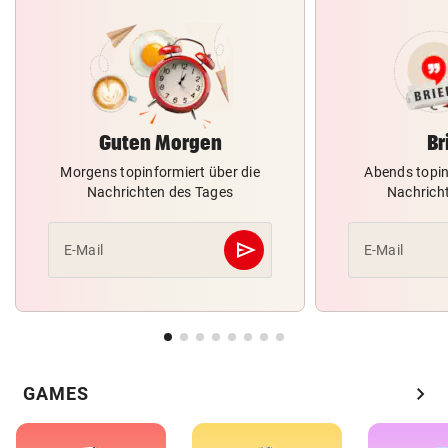
Guten Morgen
Br
Morgens topinformiert über die
Abends topin
Nachrichten des Tages
Nachrich
send
E-Mail
E-Mail
Abschicken
chevron_right
GAMES