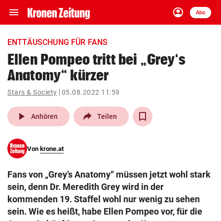
menu
account_circle
Navigation
Anmelden
Abo
close
Schließen
ein-/ausklappen
ENTTÄUSCHUNG FÜR FANS
Abonnieren
Ellen Pompeo tritt bei „Grey‘s
Anatomy“ kürzer
account_circle
arrow_right
Anmelden
Stars & Society
05.08.2022 11:59
pin_drop
arrow_right
Bundesland auswäh
Wien
play_arrow
Anhören
Teilen
bookmark
Merkliste
Von
krone.at
Suchbegriff
search
Fans von „Grey’s Anatomy“ müssen jetzt wohl stark
eingeben
sein, denn Dr. Meredith Grey wird in der
kommenden 19. Staffel wohl nur wenig zu sehen
sein. Wie es heißt, habe Ellen Pompeo vor, für die