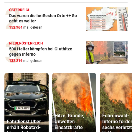
ÖSTERREICH
Das waren die heißesten Orte ++ So
geht es weiter
152.964
mal gelesen
NIEDERÖSTERREICH
500 Helfer kämpfen bei Gluthitze
gegen Inferno
132.216
mal gelesen
Hitze, Brände,
Föhrenwald-
Fahrdienst Uber
Unwetter:
Inferno forder
erhält Robotaxi-
Einsatzkräfte
sechs verletz