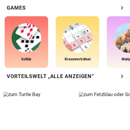
chevron_right
GAMES
Solitär
Kreuzworträtsel
Mahj
chevron_right
VORTEILSWELT „ALLE ANZEIGEN“