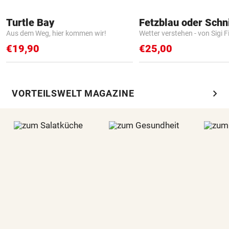
Turtle Bay
Fetzblau oder Schn
Aus dem Weg, hier kommen wir!
Wetter verstehen - von Sigi F
€19,90
€25,00
chevron_right
VORTEILSWELT MAGAZINE