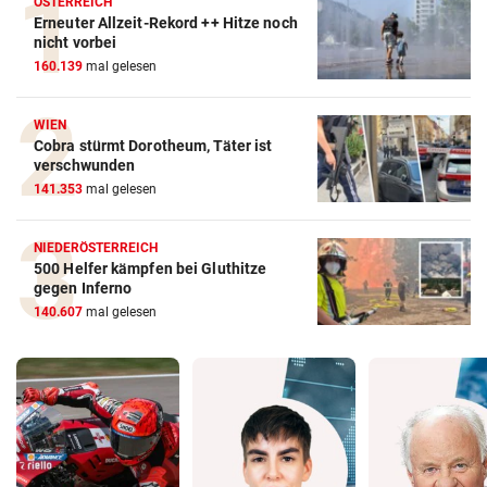
ÖSTERREICH
Erneuter Allzeit-Rekord ++ Hitze noch
nicht vorbei
160.139
mal gelesen
WIEN
Cobra stürmt Dorotheum, Täter ist
verschwunden
141.353
mal gelesen
NIEDERÖSTERREICH
500 Helfer kämpfen bei Gluthitze
gegen Inferno
140.607
mal gelesen