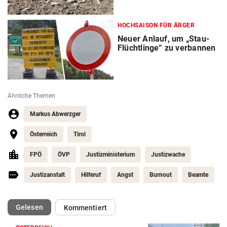
HOCHSAISON FÜR ÄRGER
Neuer Anlauf, um „Stau-
Flüchtlinge“ zu verbannen
Ähnliche Themen
Markus Abwerzger
Österreich
Tirol
FPÖ
ÖVP
Justizministerium
Justizwache
Justizanstalt
Hilferuf
Angst
Burnout
Beamte
(ausgewählt)
Gelesen
Kommentiert