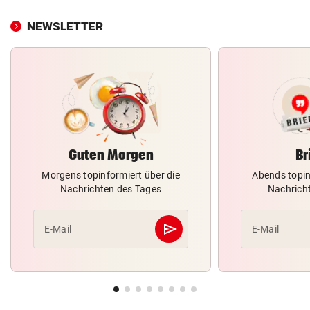
NEWSLETTER
Guten Morgen
Br
Morgens topinformiert über die
Abends topin
Nachrichten des Tages
Nachrich
send
E-Mail
E-Mail
Abschicken