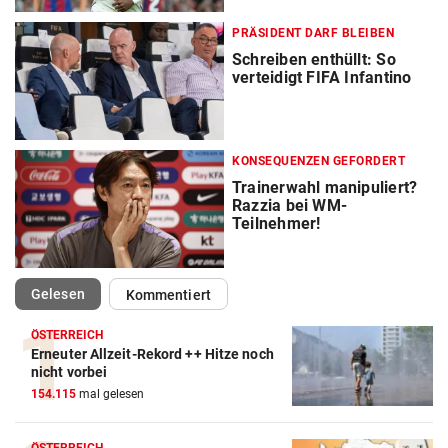
PRÄSIDENT DARF BLEIBEN
Schreiben enthüllt: So
verteidigt FIFA Infantino
KONSEQUENZEN GEFORDERT
Trainerwahl manipuliert?
Razzia bei WM-
Teilnehmer!
(ausgewählt)
Gelesen
Kommentiert
ÖSTERREICH
Erneuter Allzeit-Rekord ++ Hitze noch
Action-Cam Vergleich
nicht vorbei
154.115
mal gelesen
ZUM VERGLEICH
Crosstrainer Vergleich