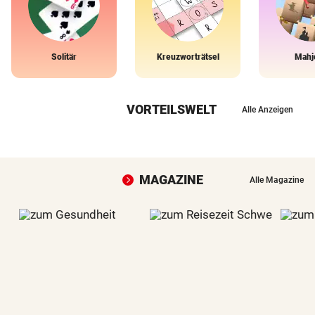
Solitär
Kreuzworträtsel
Mahj
VORTEILSWELT
Alle Anzeigen
MAGAZINE
Alle Magazine