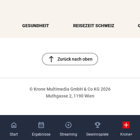
GESUNDHEIT
REISEZEIT SCHWEIZ
north
Zurück nach oben
© Krone Multimedia GmbH & Co KG 2026
Muthgasse 2, 1190 Wien
NaN%
Start
Ergebnisse
Streaming
Gewinnspiele
Krone+