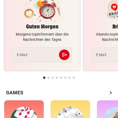
Guten Morgen
Br
Morgens topinformiert über die
Abends topin
Nachrichten des Tages
Nachrich
send
E-Mail
E-Mail
Abschicken
chevron_right
GAMES