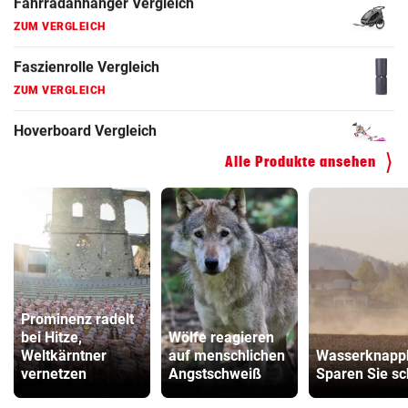
Hoverboard Vergleich
ZUM VERGLEICH
Kinderfahrrad Vergleich
ZUM VERGLEICH
Alle Produkte ansehen
Prominenz radelt
bei Hitze,
Wölfe reagieren
Weltkärntner
auf menschlichen
Wasserknapph
vernetzen
Angstschweiß
Sparen Sie s