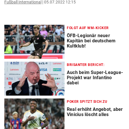
Fußball International
05.07.2022 12:15
FOLGT AUF WM-KICKER
ÖFB-Legionär neuer
Kapitän bei deutschem
Kultklub!
BRISANTER BERICHT:
Auch beim Super-League-
Projekt war Infantino
dabei
POKER SPITZT SICH ZU
Real erhöht Angebot, aber
Vinicius löscht alles