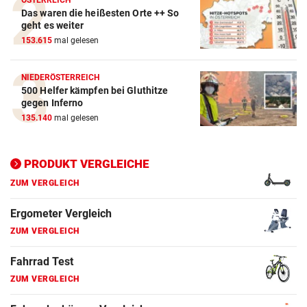
ÖSTERREICH
Das waren die heißesten Orte ++ So
ZUM VERGLEICH
geht es weiter
153.615
mal gelesen
E-Bike Vergleich
ZUM VERGLEICH
NIEDERÖSTERREICH
500 Helfer kämpfen bei Gluthitze
Elektro-Scooter Vergleich
gegen Inferno
ZUM VERGLEICH
135.140
mal gelesen
Ergometer Vergleich
ZUM VERGLEICH
PRODUKT VERGLEICHE
Fahrrad Test
ZUM VERGLEICH
Fahrradanhänger Vergleich
ZUM VERGLEICH
Faszienrolle Vergleich
ZUM VERGLEICH