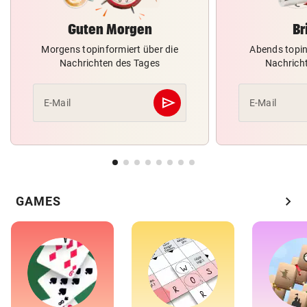
Guten Morgen
Br
Morgens topinformiert über die
Abends topin
Nachrichten des Tages
Nachrich
send
E-Mail
E-Mail
Abschicken
chevron_right
GAMES