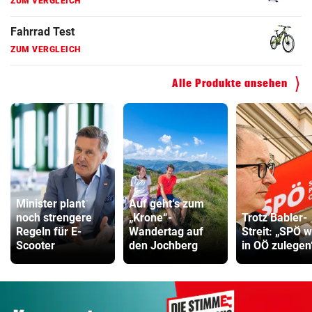
ZUM VERGLEICH
Kinderfahrrad Vergleich
ZUM VERGLEICH
Alle Produkte ansehen
Minister plant
Auf geht‘s zum
noch strengere
„Krone“-
Trotz Babler-
Regeln für E-
Wandertag auf
Streit: „SPÖ w
Scooter
den Jochberg
in OÖ zulegen