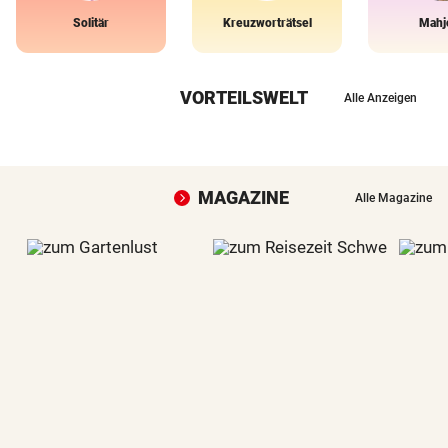
Solitär
Kreuzworträtsel
Mahj
VORTEILSWELT
Alle Anzeigen
MAGAZINE
Alle Magazine