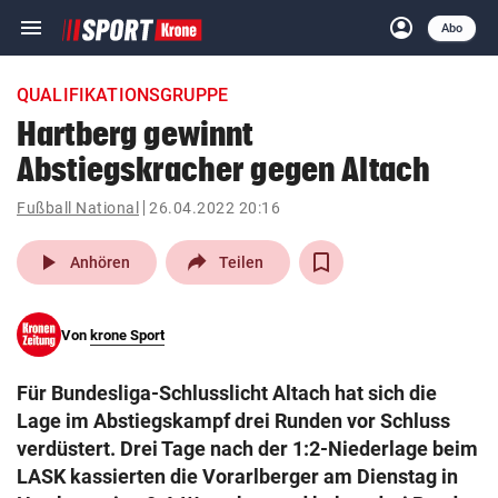
menu
account_circle
Navigation
Anmelden
Abo
close
Schließen
ein-/ausklappen
QUALIFIKATIONSGRUPPE
Abonnieren
Hartberg gewinnt
Abstiegskracher gegen Altach
account_circle
arrow_right
Anmelden
Fußball National
26.04.2022 20:16
pin_drop
arrow_right
Bundesland auswäh
Wien
play_arrow
Anhören
Teilen
bookmark
Merkliste
Von
krone Sport
Suchbegriff
search
Für Bundesliga-Schlusslicht Altach hat sich die
eingeben
Lage im Abstiegskampf drei Runden vor Schluss
verdüstert. Drei Tage nach der 1:2-Niederlage beim
LASK kassierten die Vorarlberger am Dienstag in