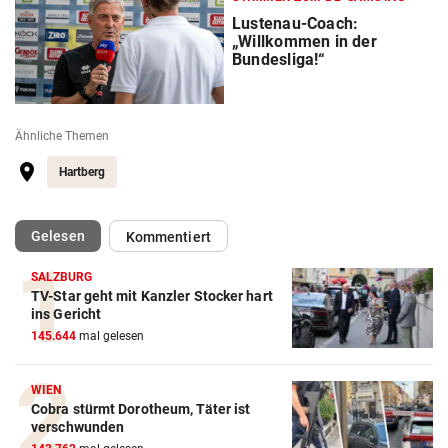
Lustenau-Coach:
„Willkommen in der
Bundesliga!“
Ähnliche Themen
Hartberg
(ausgewählt)
Gelesen
Kommentiert
SALZBURG
TV-Star geht mit Kanzler Stocker hart
ins Gericht
Action-Cam Vergleich
145.644
mal gelesen
ZUM VERGLEICH
Crosstrainer Vergleich
WIEN
Cobra stürmt Dorotheum, Täter ist
ZUM VERGLEICH
verschwunden