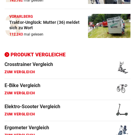
143.762
mal gelesen
E-Bike Vergleich
ZUM VERGLEICH
VORARLBERG
Traktor-Unglück: Mutter (36) meldet
Elektro-Scooter Vergleich
sich zu Wort
ZUM VERGLEICH
112.243
mal gelesen
Ergometer Vergleich
ZUM VERGLEICH
PRODUKT VERGLEICHE
Fahrrad Test
ZUM VERGLEICH
Fahrradanhänger Vergleich
ZUM VERGLEICH
Faszienrolle Vergleich
ZUM VERGLEICH
Hoverboard Vergleich