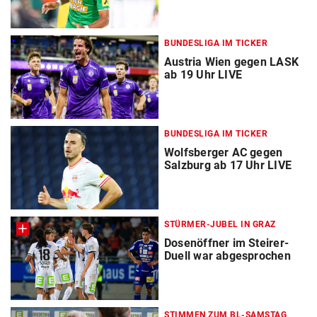
BUNDESLIGA IM TICKER
Austria Wien gegen LASK
ab 19 Uhr LIVE
BUNDESLIGA IM TICKER
Wolfsberger AC gegen
Salzburg ab 17 Uhr LIVE
STÜRMER-JUBEL IN GRAZ
Dosenöffner im Steirer-
Duell war abgesprochen
STIMMEN ZUM BL-SAMSTAG