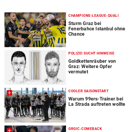
CHAMPIONS-LEAGUE-QUALI
Sturm Graz bei
Fenerbahce Istanbul ohne
Chance
POLIZEI SUCHT HINWEISE
Goldkettenräuber von
Graz: Weitere Opfer
vermutet
COOLER SAISONSTART
Warum 99ers-Trainer bei
La Strada auftreten wollte
GRGIC-COMEBACK