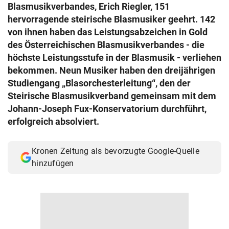
Blasmusikverbandes, Erich Riegler, 151
© Krone Multimedia GmbH & Co KG 2026
hervorragende steirische Blasmusiker geehrt. 142
Muthgasse 2, 1190 Wien
von ihnen haben das Leistungsabzeichen in Gold
des Österreichischen Blasmusikverbandes - die
höchste Leistungsstufe in der Blasmusik - verliehen
bekommen. Neun Musiker haben den dreijährigen
Studiengang „Blasorchesterleitung“, den der
Steirische Blasmusikverband gemeinsam mit dem
Johann-Joseph Fux-Konservatorium durchführt,
erfolgreich absolviert.
Kronen Zeitung als bevorzugte Google-Quelle
hinzufügen