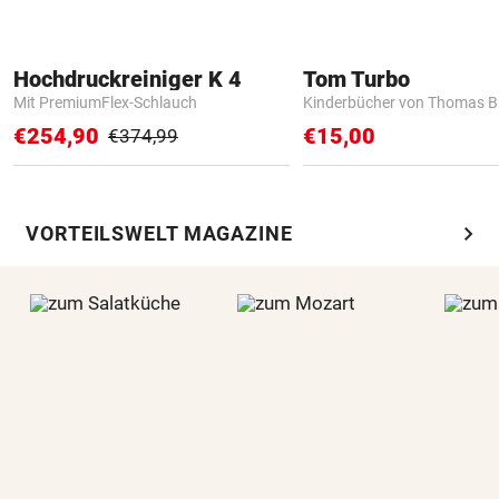
Hochdruckreiniger K 4
Tom Turbo
Mit PremiumFlex-Schlauch
Kinderbücher von Thomas B
€254,90
€15,00
€374,99
chevron_right
VORTEILSWELT MAGAZINE