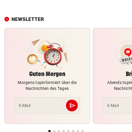
NEWSLETTER
Guten Morgen
Br
Morgens topinformiert über die
Abends topin
Nachrichten des Tages
Nachrich
send
E-Mail
E-Mail
Abschicken