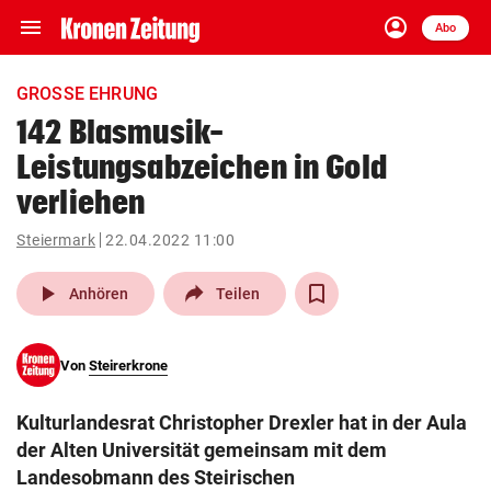
menu
account_circle
Navigation
Anmelden
Abo
close
Schließen
ein-/ausklappen
GROSSE EHRUNG
Abonnieren
142 Blasmusik-
Leistungsabzeichen in Gold
account_circle
arrow_right
Anmelden
verliehen
pin_drop
arrow_right
Bundesland auswäh
Wien
Steiermark
22.04.2022 11:00
play_arrow
bookmark
Anhören
Teilen
Merkliste
Von
Steirerkrone
Suchbegriff
search
eingeben
Kulturlandesrat Christopher Drexler hat in der Aula
der Alten Universität gemeinsam mit dem
Landesobmann des Steirischen