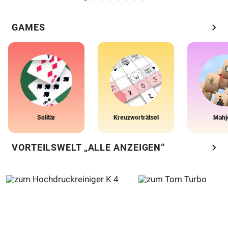
chevron_right
GAMES
Solitär
Kreuzworträtsel
Mahj
chevron_right
VORTEILSWELT „ALLE ANZEIGEN“