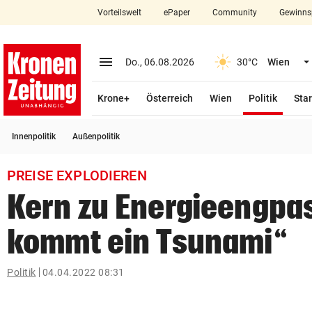
Vorteilswelt
ePaper
Community
Gewinns
close
Schließen
menu
Menü aufklappen
Do., 06.08.2026
30°C
Wien
Abonnieren
(ausge
Krone+
Österreich
Wien
Politik
Star
account_circle
arrow_right
Anmelden
Innenpolitik
Außenpolitik
pin_drop
arrow_right
Bundesland auswäh
Wien
PREISE EXPLODIEREN
bookmark
Merkliste
Kern zu Energieengpa
kommt ein Tsunami“
Suchbegriff
search
eingeben
Politik
04.04.2022 08:31