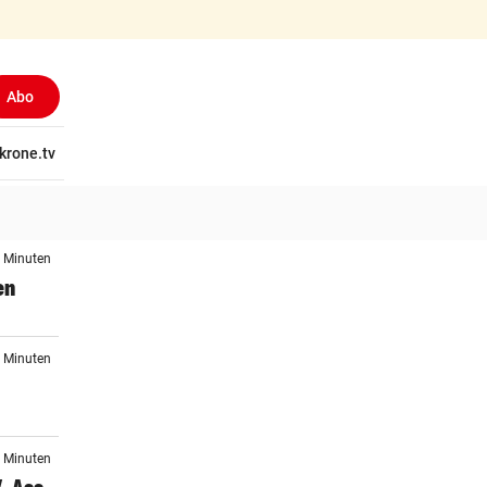
Abo
tschaft
krone.tv
Wissen
Gericht
Kolumnen
Freizeit
Reise
Ti
8 Minuten
en
9 Minuten
2 Minuten