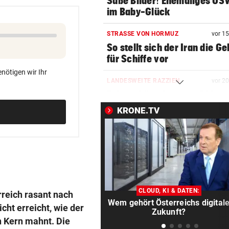
Süße Bilder! Ehemaliges ÖS
im Baby-Glück
STRASSE VON HORMUZ
vor 1
So stellt sich der Iran die G
für Schiffe vor
nötigen wir Ihr
LANDESWEITE RAZZIEN
vor 2
Taiwan kämpft gegen Chinas
auf Top-Techniker
KRONE.TV
ASIA-PLÄNE STOCKEN
vor 2
Doch noch überraschende 
um Kult-Wirtshaus?
FOLGE VON DONNERSTAG
vor 2
Sesseltag: Gemeinsam sitze
CLOUD, KI & DATEN:
rreich rasant nach
gemeinsam schwitzen
Wem gehört Österreichs digital
ht erreicht, wie der
Zukunft?
 Kern mahnt. Die
BERGTOUR IN AFRIKA
vor 2