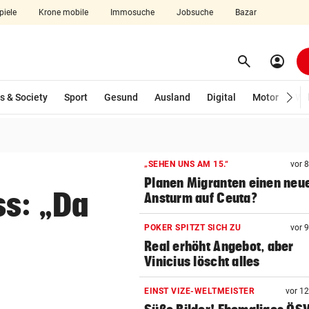
piele
Krone mobile
Immosuche
Jobsuche
Bazar
search
account_circle
Menü aufklappen
Suchen
wählt)
s & Society
Sport
Gesund
Ausland
Digital
Motor
Wir
len
„SEHEN UNS AM 15.“
vor 
Planen Migranten einen neu
ss: „Da
Ansturm auf Ceuta?
POKER SPITZT SICH ZU
vor 
Real erhöht Angebot, aber
Vinicius löscht alles
EINST VIZE-WELTMEISTER
vor 1