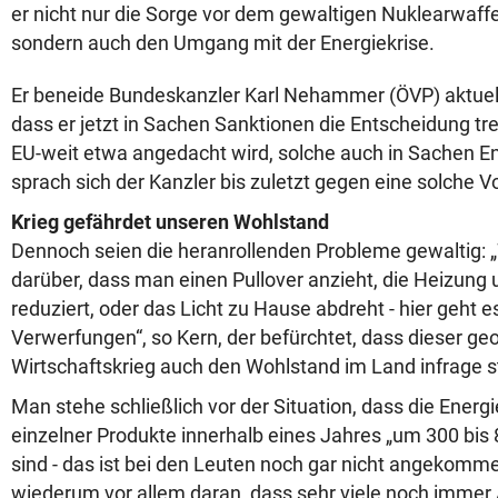
er nicht nur die Sorge vor dem gewaltigen Nuklearwaff
sondern auch den Umgang mit der Energiekrise.
Er beneide Bundeskanzler Karl Nehammer (ÖVP) aktuell
dass er jetzt in Sachen Sanktionen die Entscheidung t
EU-weit etwa angedacht wird, solche auch in Sachen En
sprach sich der Kanzler bis zuletzt gegen eine solche 
Krieg gefährdet unseren Wohlstand
Dennoch seien die heranrollenden Probleme gewaltig: „
darüber, dass man einen Pullover anzieht, die Heizung
reduziert, oder das Licht zu Hause abdreht - hier geht e
Verwerfungen“, so Kern, der befürchtet, dass dieser geo
Wirtschaftskrieg auch den Wohlstand im Land infrage st
Man stehe schließlich vor der Situation, dass die Ener
einzelner Produkte innerhalb eines Jahres „um 300 bis
sind - das ist bei den Leuten noch gar nicht angekomme
wiederum vor allem daran, dass sehr viele noch immer 