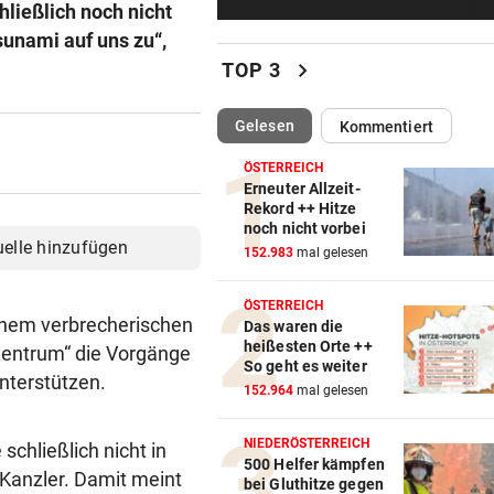
ließlich noch nicht
Leonies großer Gipfelsieg für
Menschlichkeit
nami auf uns zu“,
chevron_right
TOP 3
ÄGYPTEN-REISEREPORTAGE
vor 2
Wo Sie Tutanchamun persönl
(ausgewählt)
Gelesen
Kommentiert
„treffen“ können
ÖSTERREICH
WARUM MAN MITMACHT
vor 2
Erneuter Allzeit-
Rekord ++ Hitze
Gähnen ist ansteckend – und
noch nicht vorbei
ganz ohne Viren!
uelle hinzufügen
152.983
mal gelesen
NACH OPENAI, ANTHROPIC
vor 2
ÖSTERREICH
Kontrollverlust: Meta-KI füh
einem verbrecherischen
Das waren die
Cyberangriff aus!
heißesten Orte ++
 Zentrum“ die Vorgänge
So geht es weiter
unterstützen.
AUF SCHUTZWEG ERFASST
vor 3
152.964
mal gelesen
Fußgängerin bei Unfall schw
verletzt, Hund tot
NIEDERÖSTERREICH
schließlich nicht in
500 Helfer kämpfen
-Kanzler. Damit meint
bei Gluthitze gegen
MIT PARTNER WAYVE
vor 4