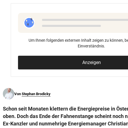
© Krone Multimedia GmbH & Co KG 2026
Muthgasse 2, 1190 Wien
Um Ihnen folgenden externen Inhalt zeigen zu können, be
Einverständnis.
Anzeigen
Von
Stephan Brodicky
Schon seit Monaten klettern die Energiepreise in Öste
oben. Doch das Ende der Fahnenstange scheint noch nic
Ex-Kanzler und nunmehrige Energiemanager Christian