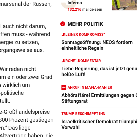
Inferno
enarsenal der Russen,
Fahrdienst Uber erhält Robo
132.216
mal gelesen
Lizenz in London
MEHR POLITIK
 auch nicht darum,
SAMSUNG UND SK HYNIX
vor 4
reffen muss - während
Südkoreaner testen Chip-
„KLEINER KOMPROMISS“
ergie zu setzen,
Fertigungsanlage aus China
Sonntagsöffnung: NEOS fordern
einheitliche Regeln
Vorgangsweise aus.
PRÄSIDENT DARF BLEIBEN
vor 5
„KRONE“-KOMMENTAR
Schreiben enthüllt: So vertei
Wir reden nicht
Liebe Regierung, das ist jetzt gen
FIFA Infantino
heiße Luft!
 um ein oder zwei Grad
s wirklich um
54 PROZENT PLUS
vor 5
ANRUF IN MAFIA-MANIER
KI-Boom beschert iPhone-B
politische
Abhöraffäre! Ermittlungen gegen
Foxconn Rekordumsatz
ellt.
Stiftungsrat
gie-Großhandelspreise
NEUE PRIORITÄTEN
TRUMP BESCHIMPFT IHN
 800 Prozent gestiegen
Banderas: „Im Hinterkopf, d
Israelkritischer Demokrat triumphi
man sterben wird“
n.“ Das liege
Vorwahl
Altverträge haben, die