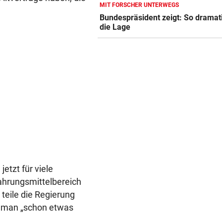
„KLEINER KOMPROMISS“
MIT FORSCHER UNTERWEGS
Sonntagsöffnung: NEOS ford
Bundespräsident zeigt: So dramati
die Lage
einheitliche Regeln
KONSEQUENZEN GEFORDERT
Trainerwahl manipuliert? Ra
bei WM-Teilnehmer!
ERMITTLUNGEN IN NÖ
Mordalarm: 18-Jähriger ersc
Internetfreund
jetzt für viele
Nahrungsmittelbereich
 teile die Regierung
s man „schon etwas