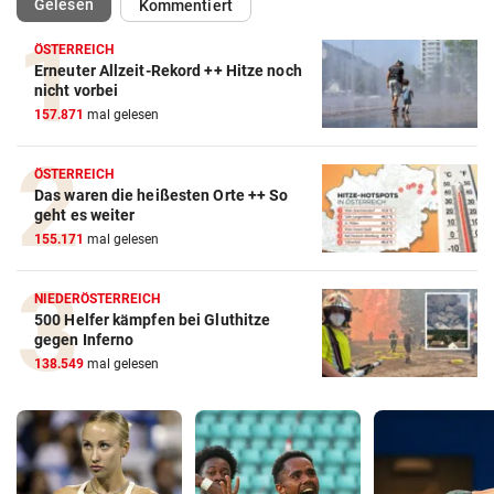
(ausgewählt)
Gelesen
Kommentiert
ÖSTERREICH
Erneuter Allzeit-Rekord ++ Hitze noch
nicht vorbei
157.871
mal gelesen
ÖSTERREICH
Das waren die heißesten Orte ++ So
geht es weiter
155.171
mal gelesen
NIEDERÖSTERREICH
500 Helfer kämpfen bei Gluthitze
gegen Inferno
138.549
mal gelesen