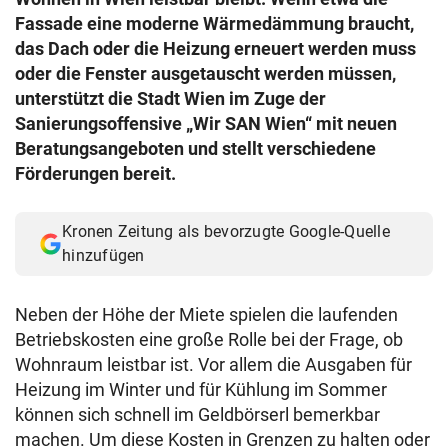
© Krone Multimedia GmbH & Co KG 2026
Fassade eine moderne Wärmedämmung braucht,
Muthgasse 2, 1190 Wien
das Dach oder die Heizung erneuert werden muss
oder die Fenster ausgetauscht werden müssen,
unterstützt die Stadt Wien im Zuge der
Sanierungsoffensive „Wir SAN Wien“ mit neuen
Beratungsangeboten und stellt verschiedene
Förderungen bereit.
Kronen Zeitung als bevorzugte Google-Quelle
hinzufügen
Neben der Höhe der Miete spielen die laufenden
Betriebskosten eine große Rolle bei der Frage, ob
Wohnraum leistbar ist. Vor allem die Ausgaben für
Heizung im Winter und für Kühlung im Sommer
können sich schnell im Geldbörserl bemerkbar
machen. Um diese Kosten in Grenzen zu halten oder