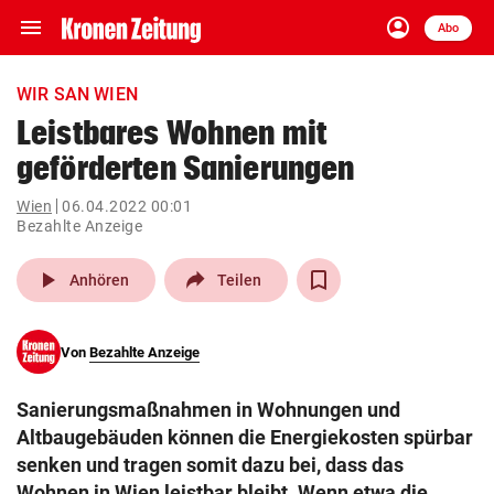
menu
account_circle
Navigation
Anmelden
Abo
close
Schließen
ein-/ausklappen
WIR SAN WIEN
Abonnieren
Leistbares Wohnen mit
geförderten Sanierungen
account_circle
arrow_right
Anmelden
Wien
06.04.2022 00:01
Bezahlte Anzeige
pin_drop
arrow_right
Bundesland auswäh
Wien
play_arrow
Anhören
Teilen
bookmark
Merkliste
Von
Bezahlte Anzeige
Suchbegriff
search
eingeben
Sanierungsmaßnahmen in Wohnungen und
Altbaugebäuden können die Energiekosten spürbar
senken und tragen somit dazu bei, dass das
Wohnen in Wien leistbar bleibt. Wenn etwa die