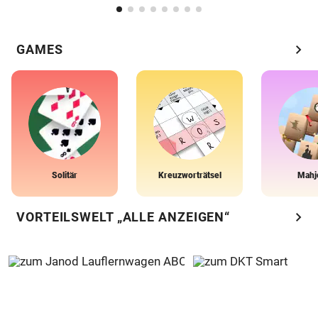
chevron_right
GAMES
Solitär
Kreuzworträtsel
Mahj
chevron_right
VORTEILSWELT „ALLE ANZEIGEN“