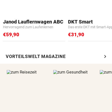
Janod Lauflernwagen ABC
DKT Smart
Hervorragend zum Laufenlernen
Das erste DKT mit Smart-Ap
€59,90
€31,90
chevron_right
VORTEILSWELT MAGAZINE