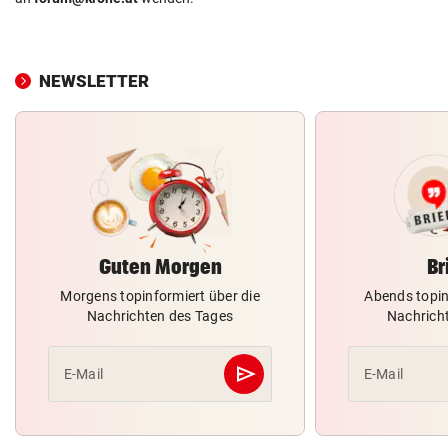
NEWSLETTER
Guten Morgen
Br
Morgens topinformiert über die
Abends topin
Nachrichten des Tages
Nachrich
send
E-Mail
E-Mail
Abschicken