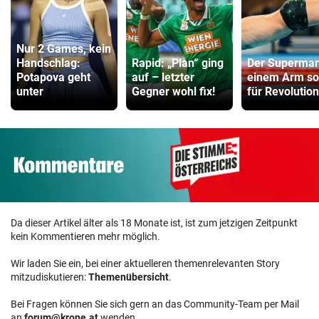
Nur 2 Games, kein
Handschlag:
Rapid: „Plan“ ging
Der Superman
Potapova geht
auf – letzter
einem Arm so
unter
Gegner wohl fix!
für Revolution
Da dieser Artikel älter als 18 Monate ist, ist zum jetzigen Zeitpunkt
kein Kommentieren mehr möglich.
Wir laden Sie ein, bei einer aktuelleren themenrelevanten Story
mitzudiskutieren:
Themenübersicht
.
Bei Fragen können Sie sich gern an das Community-Team per Mail
an
forum@krone.at
wenden.