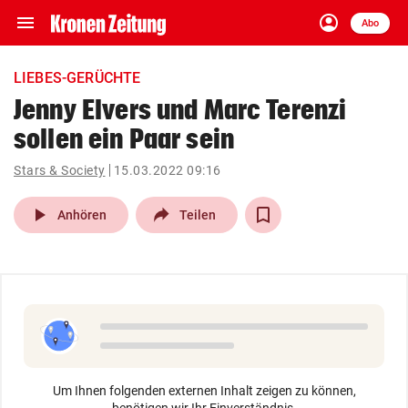
menu
account_circle
Navigation
Anmelden
Abo
close
Schließen
ein-/ausklappen
LIEBES-GERÜCHTE
Abonnieren
Jenny Elvers und Marc Terenzi
sollen ein Paar sein
account_circle
arrow_right
Anmelden
Stars & Society
15.03.2022 09:16
pin_drop
arrow_right
Bundesland auswäh
Wien
play_arrow
Anhören
Teilen
bookmark
Merkliste
Suchbegriff
search
eingeben
Um Ihnen folgenden externen Inhalt zeigen zu können,