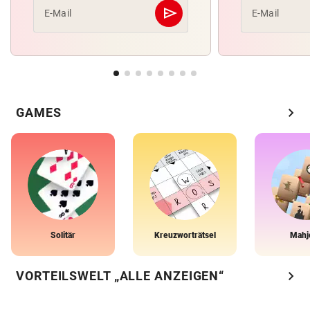
send
E-Mail
E-Mail
Abschicken
chevron_right
GAMES
Solitär
Kreuzworträtsel
Mahj
chevron_right
VORTEILSWELT „ALLE ANZEIGEN“