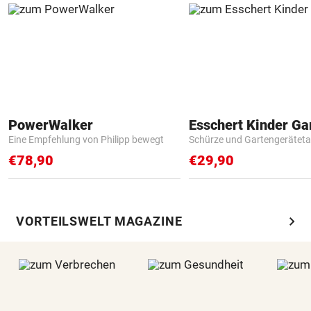
PowerWalker
Eine Empfehlung von Philipp bewegt
Schürze und Gartengerätet
€78,90
€29,90
chevron_right
VORTEILSWELT MAGAZINE