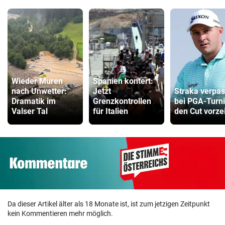
Wieder Muren
Spanien kontert:
nach Unwetter:
Jetzt
Straka verpas
Dramatik im
Grenzkontrollen
bei PGA-Turni
Valser Tal
für Italien
den Cut vorzei
Da dieser Artikel älter als 18 Monate ist, ist zum jetzigen Zeitpunkt
kein Kommentieren mehr möglich.