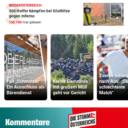
NIEDERÖSTERREICH
500 Helfer kämpfen bei Gluthitze
gegen Inferno
135.140
mal gelesen
Zverev schim
Fall „Schmotzer“:
Kleine Gemeinde
nach Aus: „D
Ein Ausschluss als
mit großem Müll
schlechteste
Bärendienst
geht vor Gericht
Match“