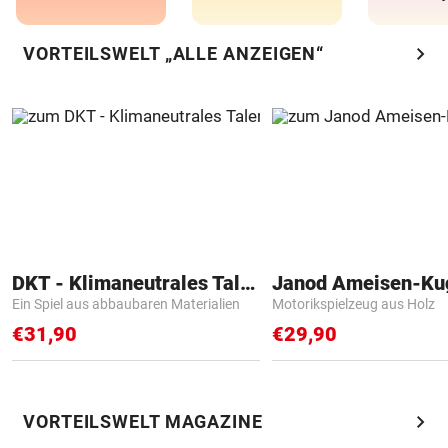
chevron_right
VORTEILSWELT „ALLE ANZEIGEN“
DKT - Klimaneutrales Talent
Janod Ameisen-Ku
Ein Spiel aus abbaubaren Materialien
Motorikspielzeug aus Holz
€31,90
€29,90
chevron_right
VORTEILSWELT MAGAZINE