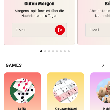
Guten Morgen
Br
Morgens topinformiert über die
Abends topin
Nachrichten des Tages
Nachrich
send
E-Mail
E-Mail
Abschicken
chevron_right
GAMES
Solitär
Kreuzworträtsel
Mahj