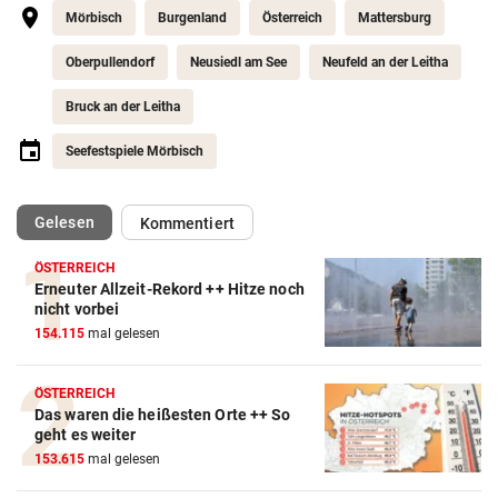
Mörbisch
Burgenland
Österreich
Mattersburg
Oberpullendorf
Neusiedl am See
Neufeld an der Leitha
Bruck an der Leitha
Seefestspiele Mörbisch
(ausgewählt)
Gelesen
Kommentiert
ÖSTERREICH
Erneuter Allzeit-Rekord ++ Hitze noch
nicht vorbei
154.115
mal gelesen
ÖSTERREICH
Das waren die heißesten Orte ++ So
geht es weiter
153.615
mal gelesen