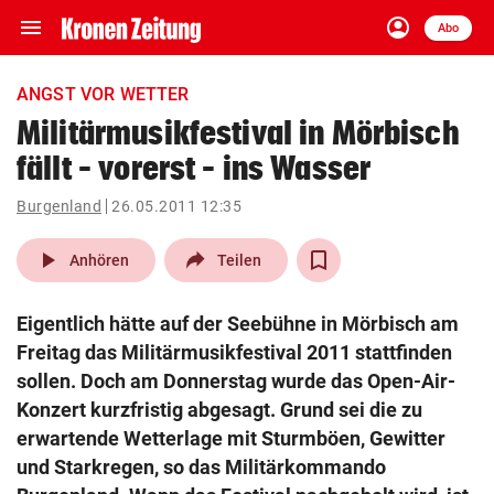
menu
account_circle
Navigation
Anmelden
Abo
close
Schließen
ein-/ausklappen
ANGST VOR WETTER
Abonnieren
Militärmusikfestival in Mörbisch
fällt – vorerst – ins Wasser
account_circle
arrow_right
Anmelden
Burgenland
26.05.2011 12:35
pin_drop
arrow_right
Bundesland auswäh
Wien
play_arrow
Anhören
Teilen
bookmark
Merkliste
Eigentlich hätte auf der Seebühne in Mörbisch am
Freitag das Militärmusikfestival 2011 stattfinden
Suchbegriff
sollen. Doch am Donnerstag wurde das Open-Air-
search
eingeben
Konzert kurzfristig abgesagt. Grund sei die zu
erwartende Wetterlage mit Sturmböen, Gewitter
und Starkregen, so das Militärkommando