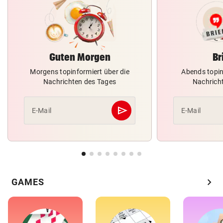
Guten Morgen
Br
Morgens topinformiert über die
Abends topin
Nachrichten des Tages
Nachrich
send
E-Mail
E-Mail
Abschicken
chevron_right
GAMES