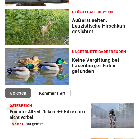
GLÜCKSFALL IN WIEN
Äußerst selten:
Leuzistische Hirschkuh
gesichtet
UNGETRÜBTE BADEFREUDEN
Keine Vergiftung bei
Laxenburger Enten
gefunden
(ausgewählt)
Gelesen
Kommentiert
ÖSTERREICH
Erneuter Allzeit-Rekord ++ Hitze noch
nicht vorbei
157.871
mal gelesen