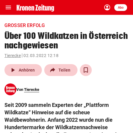
menu
account_circle
Navigation
Anmelden
Abo
close
Schließen
ein-/ausklappen
GROSSER ERFOLG
Abonnieren
Über 100 Wildkatzen in Österreich
nachgewiesen
account_circle
arrow_right
Anmelden
Tierecke
02.03.2022 12:18
pin_drop
arrow_right
Bundesland auswäh
Wien
play_arrow
Anhören
Teilen
bookmark
Merkliste
Von
Tierecke
Suchbegriff
search
Seit 2009 sammeln Experten der „Plattform
eingeben
Wildkatze“ Hinweise auf die scheue
Waldbewohnerin. Anfang 2022 wurde nun die
Hundertermarke der Wildkatzennachweise