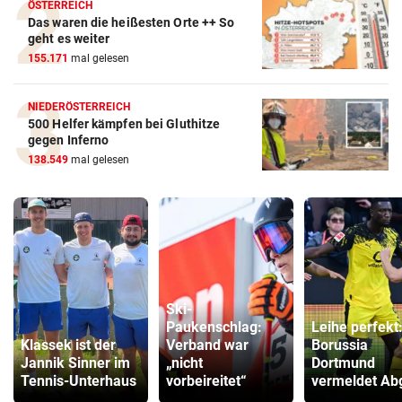
ÖSTERREICH
Das waren die heißesten Orte ++ So
geht es weiter
155.171
mal gelesen
NIEDERÖSTERREICH
500 Helfer kämpfen bei Gluthitze
gegen Inferno
138.549
mal gelesen
Ski-
Paukenschlag:
Leihe perfekt
Klassek ist der
Verband war
Borussia
Jannik Sinner im
„nicht
Dortmund
Tennis-Unterhaus
vorbeireitet“
vermeldet Ab