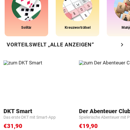
Solitär
Kreuzworträtsel
Mahj
chevron_right
VORTEILSWELT „ALLE ANZEIGEN“
DKT Smart
Der Abenteuer Clu
Das erste DKT mit Smart-App
Spielerische Abenteuer mit P
€31,90
€19,90