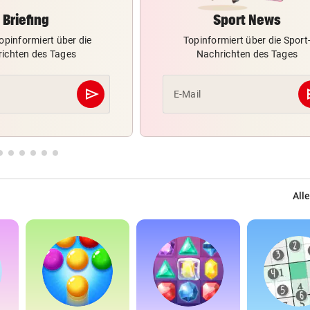
Briefing
Sport News
opinformiert über die
Topinformiert über die Sport
ichten des Tages
Nachrichten des Tages
send
s
E-Mail
Abschicken
Alle