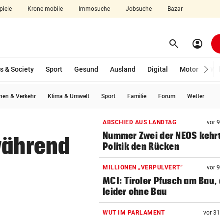
piele
Krone mobile
Immosuche
Jobsuche
Bazar
search
account_circle
Menü aufklappen
Suchen
s & Society
Sport
Gesund
Ausland
Digital
Motor
Wir
wählt)
en & Verkehr
Klima & Umwelt
Sport
Familie
Forum
Wetter
len
ABSCHIED AUS LANDTAG
vor 
Nummer Zwei der NEOS kehr
während
Politik den Rücken
MILLIONEN „VERPULVERT“
vor 
MCI: Tiroler Pfusch am Bau,
leider ohne Bau
WUT IM PARLAMENT
vor 3