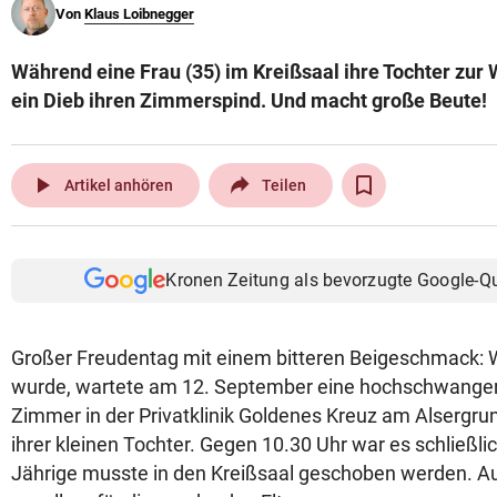
Von
Klaus Loibnegger
© Krone Multimedia GmbH & Co KG 2026
Muthgasse 2, 1190 Wien
Während eine Frau (35) im Kreißsaal ihre Tochter zur W
ein Dieb ihren Zimmerspind. Und macht große Beute!
play_arrow
Artikel anhören
Teilen
Kronen Zeitung als bevorzugte Google-Q
Großer Freudentag mit einem bitteren Beigeschmack: Wi
wurde, wartete am 12. September eine hochschwangere
Zimmer in der Privatklinik Goldenes Kreuz am Alsergrun
ihrer kleinen Tochter. Gegen 10.30 Uhr war es schließlic
Jährige musste in den Kreißsaal geschoben werden. 