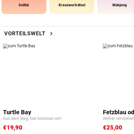
Solitär
Kreuzworträtsel
Mahjong
chevron_right
VORTEILSWELT
Turtle Bay
Fetzblau o
Aus dem Weg, hier kommen wir!
Wetter verstehen 
€19,90
€25,00