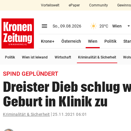
Vorteilswelt
ePaper
Community
Gewinns
close
Schließen
menu
Menü aufklappen
So., 09.08.2026
20°C
Wien
Abonnieren
(ausgewählt)
Krone+
Österreich
Wien
Politik
Star
account_circle
arrow_right
Anmelden
(ausge
Politik
Wien ist leiwand
Wirtschaft
Kriminalität & Sicherheit
Wohn
pin_drop
arrow_right
Bundesland auswäh
Wien
SPIND GEPLÜNDERT
bookmark
Merkliste
Dreister Dieb schlug 
Geburt in Klinik zu
Suchbegriff
search
eingeben
Kriminalität & Sicherheit
25.11.2021 06:01