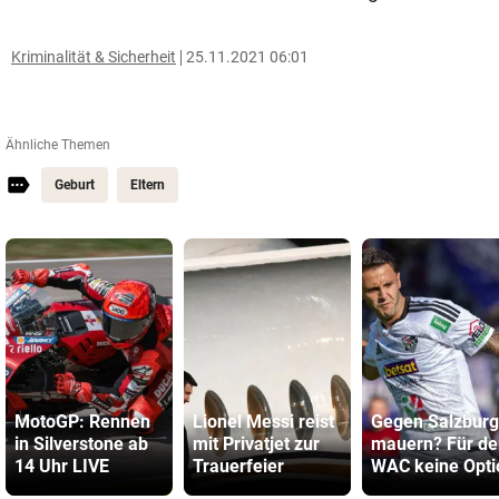
Kriminalität & Sicherheit
25.11.2021 06:01
Ähnliche Themen
Geburt
Eltern
MotoGP: Rennen
Lionel Messi reist
Gegen Salzburg
in Silverstone ab
mit Privatjet zur
mauern? Für de
14 Uhr LIVE
Trauerfeier
WAC keine Opti