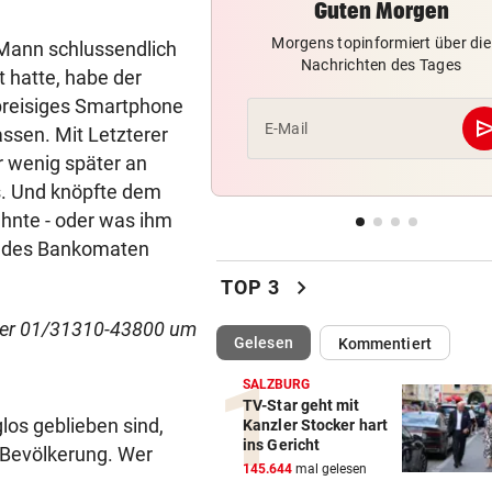
Guten Morgen
VATER VERSTORBEN
vor 
Lionel Messi reist mit Privatj
Morgens topinformiert über die
 Mann schlussendlich
Trauerfeier
Nachrichten des Tages
t hatte, habe der
hpreisiges Smartphone
WIRBEL UM PRÄSIDENTEN
vor 
se
E-Mail
ssen. Mit Letzterer
Statement! FIFA wittert Ka
r wenig später an
gegen Infantino
. Und knöpfte dem
„LUCKY PUNCH CLUB“
vor 
ahnte - oder was ihm
Die große Kunst, richtig witz
a des Bankomaten
sein
chevron_right
TOP 3
DAS SAGT PARTEICHEF
vor 
mer 01/31310-43800 um
Trotz Babler-Streit: „SPÖ wir
(ausgewählt)
Gelesen
Kommentiert
OÖ zulegen“
SALZBURG
TV-Star geht mit
GEFAHR DURCH HITZE
vor 
os geblieben sind,
Kanzler Stocker hart
„Diese Menschen dürfen wir 
ins Gericht
r Bevölkerung. Wer
vergessen“
145.644
mal gelesen