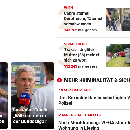
„HOT GIRL SUMMER“
vor 
WIEN
Diese Filme sind perfekt für 
Cobra stürmt
Dorotheum, Täter ist
Mädelsabend
verschwunden
143.762
mal gelesen
WIEDER VERSCHÄRFUNGEN
vor 
Minister plant noch strenger
VORARLBERG
Regeln für E-Scooter
Traktor-Unglück:
Mutter (36) meldet
„FACEBOOK-MORD“
vor 
sich zu Wort
Frau in Wohnung erschossen
112.243
mal gelesen
Waren es zwei Täter?
MEHR KRIMINALITÄT & SIC
AN NUR EINEM TAG:
Drei Sexualdelikte beschäftigten 
Polizei
Frau in Wo
Lustenau-Coach:
„Ceuta-Ereignisse
erschossen
n
„Willkommen in
Härtetest für
Waren es z
MANN (45) HATTE MESSER
on
der Bundesliga!“
Sicherheit der EU“
Täter?
Nach Morddrohung: WEGA stürmt
Wohnung in Liesing