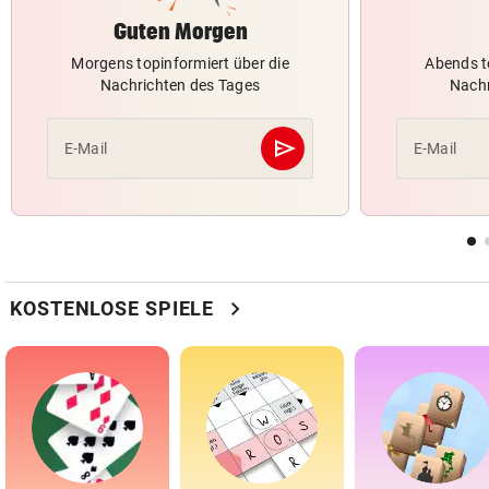
Guten Morgen
Morgens topinformiert über die
Abends t
Nachrichten des Tages
Nachr
send
E-Mail
E-Mail
Abschicken
chevron_right
KOSTENLOSE SPIELE