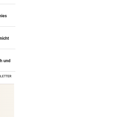
nies
nicht
ch und
LETTER
Stars & Society News