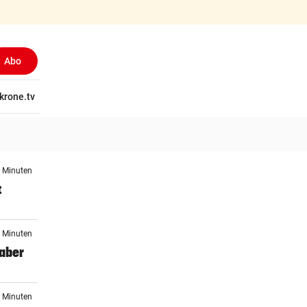
Abo
tschaft
krone.tv
Wissen
Gericht
Kolumnen
Freizeit
Reise
Ti
9 Minuten
t
9 Minuten
 aber
1 Minuten