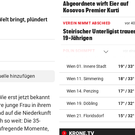
Abgeordnete wirft Eier auf
Kosovos Premier Kurti
elt bringt, plündert
VEREIN NIMMT ABSCHIED
vor 4
Steirischer Unterligist traue
19-Jährigen
POLIN SCHIMPFT
vor ein
„Einfach kindisch“: Zoff bei 
de France Femmes
Wien 01. Innere Stadt
19° / 33°
uelle hinzufügen
Wien 11. Simmering
18° / 33°
RANNTE AUF STRASSE
vor ein
Mädchen in Tirol von Fahrze
Wien 14. Penzing
17° / 32°
erfasst und verletzt
e erst jetzt bekannt
Wien 19. Döbling
17° / 32°
 junge Frau in ihrem
DRAMA WEGEN DÜRRE
vor ein
d auf die Niederkunft
„Wir haben rund 35 Kilogra
Wien 21. Floridsdorf
15° / 32°
h so weit: Die 35-
tote Fische entsorgt“
Aufregende Momente,
KRONE.TV
DIE „KRONE“ FRAGT NACH
vor ein