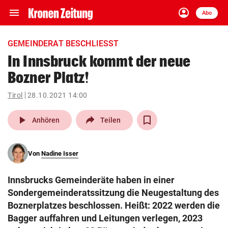
menu
account_circle
Navigation
Anmelden
Abo
close
Schließen
ein-/ausklappen
GEMEINDERAT BESCHLIESST
Abonnieren
In Innsbruck kommt der neue
Bozner Platz!
account_circle
arrow_right
Anmelden
Tirol
28.10.2021 14:00
pin_drop
arrow_right
Bundesland auswäh
Wien
play_arrow
Anhören
Teilen
bookmark
Merkliste
Von
Nadine Isser
Suchbegriff
search
Innsbrucks Gemeinderäte haben in einer
eingeben
Sondergemeinderatssitzung die Neugestaltung des
Boznerplatzes beschlossen. Heißt: 2022 werden die
Bagger auffahren und Leitungen verlegen, 2023