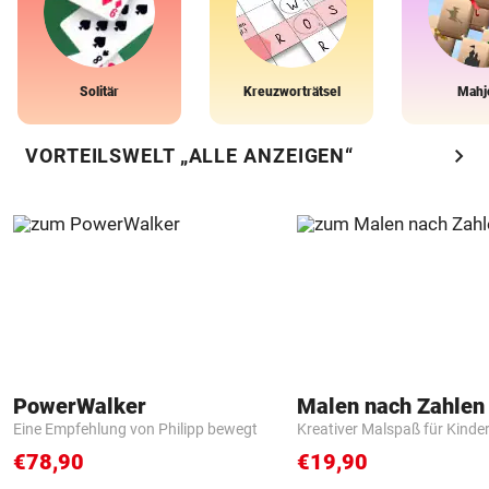
Solitär
Kreuzworträtsel
Mahj
chevron_right
VORTEILSWELT „ALLE ANZEIGEN“
PowerWalker
Eine Empfehlung von Philipp bewegt
Kreativer Malspaß für Kinde
€78,90
€19,90