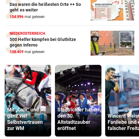
Das waren die heißesten Orte ++ So
geht es weiter
154.996
mal gelesen
NIEDERÖSTERREICH
500 Helfer kämpfen bei Gluthitze
gegen Inferno
138.409
mal gelesen
Mit „Colli“ und
Stadtrichter haben
ganz viel
den 30.
Wincent Weis
Selbstvertrauen
Altstadtzauber
Fanliebe und 
zur WM
eröffnet
falscher Freit