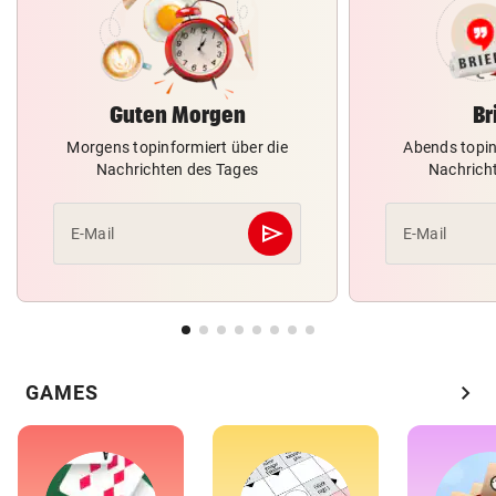
Guten Morgen
Br
Morgens topinformiert über die
Abends topin
Nachrichten des Tages
Nachrich
send
E-Mail
E-Mail
Abschicken
chevron_right
GAMES