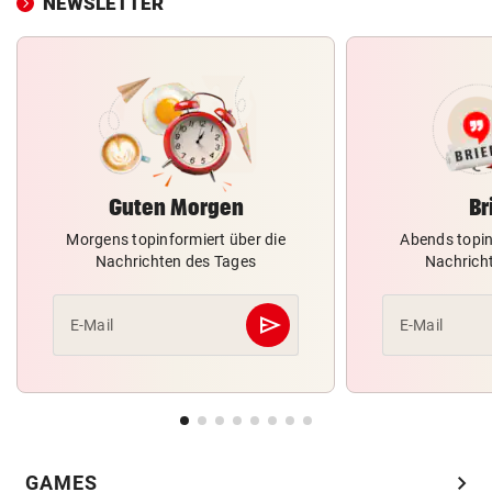
NEWSLETTER
Guten Morgen
Br
Morgens topinformiert über die
Abends topin
Nachrichten des Tages
Nachrich
send
E-Mail
E-Mail
Abschicken
chevron_right
GAMES