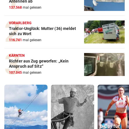
Antennen ab
137.568
mal gelesen
VORARLBERG
Traktor-Unglück: Mutter (36) meldet
sich zu Wort
116.741
mal gelesen
KÄRNTEN
Richter aus Zug geworfen: „Kein
Anspruch auf Sitz“
107.045
mal gelesen
D-Day für