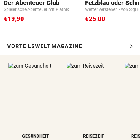
Der Abenteuer Club
Fetzblau oder Schn
Spielerische Abenteuer mit Piatnik
Wetter verstehen - von Sigi F
€19,90
€25,00
chevron_right
VORTEILSWELT MAGAZINE
GESUNDHEIT
REISEZEIT
REI