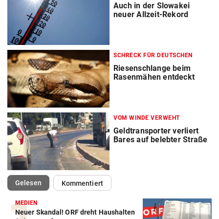
Auch in der Slowakei
neuer Allzeit-Rekord
SCHRECK FÜR DEUTSCHEN
Riesenschlange beim
Rasenmähen entdeckt
VOM WINDE VERWEHT
Geldtransporter verliert
Bares auf belebter Straße
(ausgewählt)
Gelesen
Kommentiert
MEDIEN
Neuer Skandal! ORF dreht Haushalten