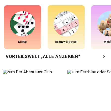
Solitär
Kreuzworträtsel
Mahj
chevron_right
VORTEILSWELT „ALLE ANZEIGEN“