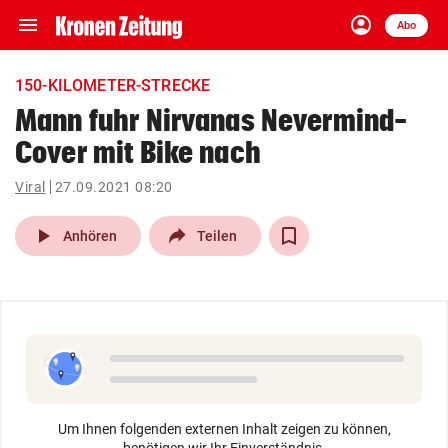
menu
account_circle
Navigation
Anmelden
Abo
close
Schließen
ein-/ausklappen
150-KILOMETER-STRECKE
Abonnieren
Mann fuhr Nirvanas Nevermind-
Cover mit Bike nach
account_circle
arrow_right
Anmelden
Viral
27.09.2021 08:20
pin_drop
arrow_right
Bundesland auswäh
Wien
play_arrow
Anhören
Teilen
bookmark
Merkliste
Suchbegriff
search
eingeben
Um Ihnen folgenden externen Inhalt zeigen zu können,