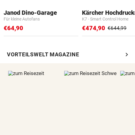
Janod Dino-Garage
Kärcher Hochdruck
Für kleine Autofans
K7 - Smart Control Home
€64,90
€474,90
€644,99
chevron_right
VORTEILSWELT MAGAZINE