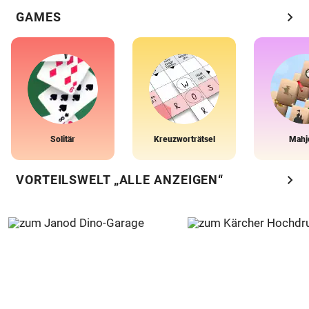
chevron_right
GAMES
Solitär
Kreuzworträtsel
Mahj
chevron_right
VORTEILSWELT „ALLE ANZEIGEN“