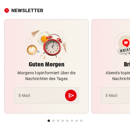
NEWSLETTER
Guten Morgen
Br
Morgens topinformiert über die
Abends topin
Nachrichten des Tages
Nachrich
send
E-Mail
E-Mail
Abschicken