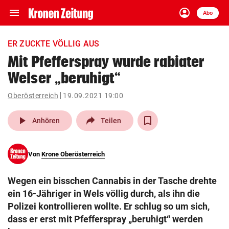
menu
account_circle
Navigation
Anmelden
Abo
close
Schließen
ein-/ausklappen
ER ZUCKTE VÖLLIG AUS
Abonnieren
Mit Pfefferspray wurde rabiater
Welser „beruhigt“
account_circle
arrow_right
Anmelden
Oberösterreich
19.09.2021 19:00
pin_drop
arrow_right
Bundesland auswäh
Wien
play_arrow
Anhören
Teilen
bookmark
Merkliste
Von
Krone Oberösterreich
Suchbegriff
search
Wegen ein bisschen Cannabis in der Tasche drehte
eingeben
ein 16-Jähriger in Wels völlig durch, als ihn die
Polizei kontrollieren wollte. Er schlug so um sich,
dass er erst mit Pfefferspray „beruhigt“ werden