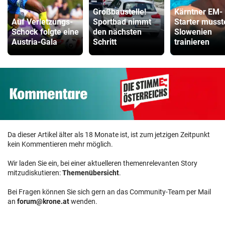
Großbaustelle!
Kärntner EM-
Auf Verletzungs-
Sportbad nimmt
Starter musst
Schock folgte eine
den nächsten
Slowenien
Austria-Gala
Schritt
trainieren
Da dieser Artikel älter als 18 Monate ist, ist zum jetzigen Zeitpunkt
kein Kommentieren mehr möglich.
Wir laden Sie ein, bei einer aktuelleren themenrelevanten Story
mitzudiskutieren:
Themenübersicht
.
Bei Fragen können Sie sich gern an das Community-Team per Mail
an
forum@krone.at
wenden.