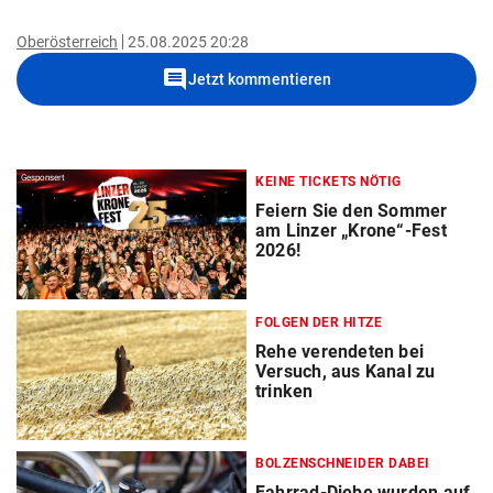
Oberösterreich
25.08.2025 20:28
comment
Jetzt kommentieren
Gesponsert
KEINE TICKETS NÖTIG
Feiern Sie den Sommer
am Linzer „Krone“-Fest
2026!
FOLGEN DER HITZE
Rehe verendeten bei
Versuch, aus Kanal zu
trinken
BOLZENSCHNEIDER DABEI
Fahrrad-Diebe wurden auf