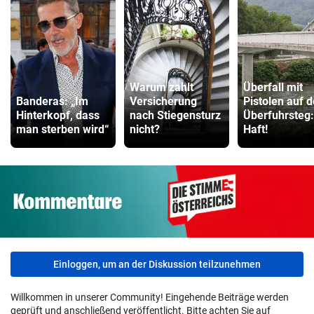
Warum zahlt
Überfall mit
Banderas: „Im
Versicherung
Pistolen auf 
Hinterkopf, dass
nach Stiegensturz
Überfuhrsteg:
man sterben wird“
nicht?
Haft!
Einloggen, um an der Diskussion teilzunehmen
Willkommen in unserer Community! Eingehende Beiträge werden
geprüft und anschließend veröffentlicht. Bitte achten Sie auf