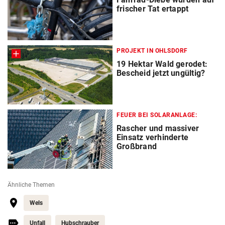
frischer Tat ertappt
PROJEKT IN OHLSDORF
19 Hektar Wald gerodet:
Bescheid jetzt ungültig?
FEUER BEI SOLARANLAGE:
Rascher und massiver
Einsatz verhinderte
Großbrand
Ähnliche Themen
Wels
Unfall
Hubschrauber