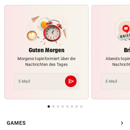
Guten Morgen
Br
Morgens topinformiert über die
Abends topin
Nachrichten des Tages
Nachrich
send
E-Mail
E-Mail
Abschicken
chevron_right
GAMES