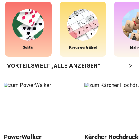
Solitär
Kreuzworträtsel
Mahj
chevron_right
VORTEILSWELT „ALLE ANZEIGEN“
PowerWalker
Kärcher Hochdruck