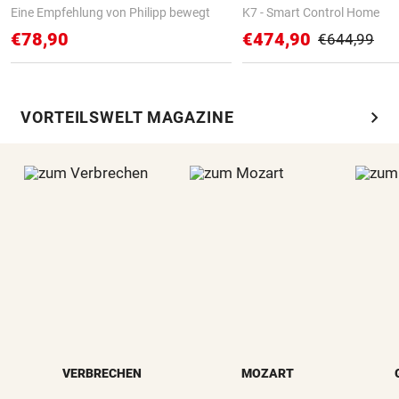
Eine Empfehlung von Philipp bewegt
K7 - Smart Control Home
€78,90
€474,90
€644,99
chevron_right
VORTEILSWELT MAGAZINE
VERBRECHEN
MOZART