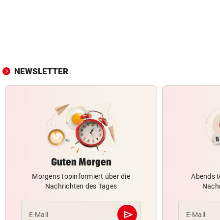
NEWSLETTER
Guten Morgen
Morgens topinformiert über die
Abends t
Nachrichten des Tages
Nachr
send
E-Mail
E-Mail
Abschicken