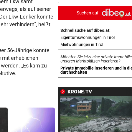
einem Lkw samt
misslicher Lage
erwegs, als auf seiner
Suchen auf
„Der Lkw-Lenker konnte
FUSSBALL-FANS FEIERN
vor ein
ehr verhindern“, heißt
Hochgefühle dank Comebac
eines Kult-Sponsors
Schnellsuche auf dibeo.at:
in neuem 
Eigentumswohnungen in Tirol
LIEFERING VERLIERT
vor 
in neuem Tab ö
Mietwohnungen in Tirol
er 56-Jährige konnte
Enttäuschende Zweitliga-
Möchten Sie jetzt eine private Immobilie
mit erheblichen
Rückkehr nach Grödig
unseren Marktplätzen inserieren?
 werden. „Es kam zu
Private Immobilie inserieren und in di
2. LIGA – 2. RUNDE
vor 
in neuem Tab öffnen
durchschalten
kutive.
Fehlstart komplett! Nächste 
für St. Pölten
KRONE.TV
WANDERER AUSGEFLOGEN
vor 
Wieder Muren nach Unwette
Dramatik im Valser Tal
IN GREENSBORO
vor 