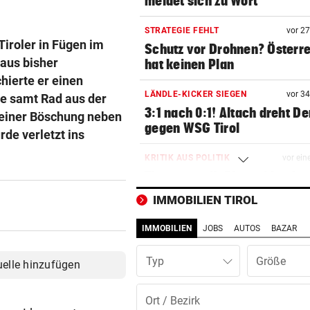
meldet sich zu Wort
STRATEGIE FEHLT
vor 2
iroler in Fügen im
Schutz vor Drohnen? Österr
 aus bisher
hat keinen Plan
hierte er einen
LÄNDLE-KICKER SIEGEN
vor 3
e samt Rad aus der
3:1 nach 0:1! Altach dreht De
 einer Böschung neben
gegen WSG Tirol
rde verletzt ins
KRITIK AUS POLITIK
vor ein
Theater stellt Planschbecke
300.000 Euro auf
IMMOBILIEN TIROL
NACH WIEN AUF MYKONOS
vor ein
IMMOBILIEN
JOBS
AUTOS
BAZAR
Luxus am Meer! Sabalenka
gewährt private Einblicke
Typ
uelle hinzufügen
„IHR SEID DER HAMMER!“
vor ein
Feuerwehr befreite Kalb aus