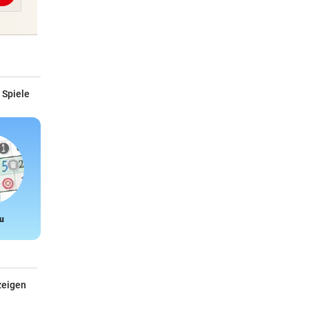
 Spiele
u
Snake
zeigen