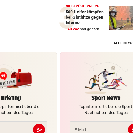
NIEDERÖSTERREICH
500 Helfer kämpfen
bei Gluthitze gegen
Inferno
140.242
mal gelesen
ALLE NEWS
Briefing
Sport News
opinformiert über die
Topinformiert über die Sport
ichten des Tages
Nachrichten des Tages
send
s
E-Mail
Abschicken