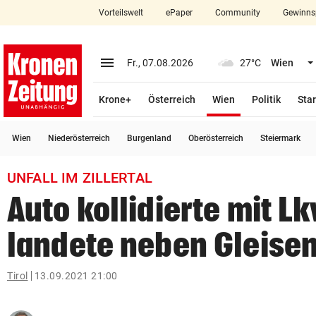
Vorteilswelt
ePaper
Community
Gewinns
close
Schließen
menu
Menü aufklappen
Fr., 07.08.2026
27°C
Wien
Abonnieren
(ausgewählt)
Krone+
Österreich
Wien
Politik
Star
account_circle
arrow_right
Anmelden
Wien
Niederösterreich
Burgenland
Oberösterreich
Steiermark
pin_drop
arrow_right
Bundesland auswäh
Wien
UNFALL IM ZILLERTAL
bookmark
Merkliste
Auto kollidierte mit L
landete neben Gleise
Suchbegriff
search
eingeben
Tirol
13.09.2021 21:00