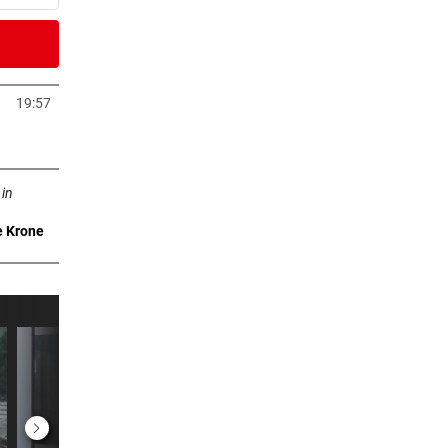
er Stunde
k
19:57
Tab öffnen
2 Stunden
ffnen
 in
e Krone
2 Stunden
Pleite
2 Stunden
r:
2 Stunden