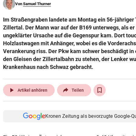
Von
Samuel Thurner
© Krone Multimedia GmbH & Co KG 2026
Muthgasse 2, 1190 Wien
Im Straßengraben landete am Montag ein 56-jähriger T
Zillertal. Der Mann war auf der B169 unterwegs, als er
ungeklärter Ursache auf die Gegenspur kam. Dort touc
Holzlastwagen mit Anhänger, wobei es die Vorderachs
Verankerung riss. Der Pkw kam schwer beschädigt in
den Gleisen der Zillertalbahn zu stehen, der Lenker wu
Krankenhaus nach Schwaz gebracht.
play_arrow
Artikel anhören
Teilen
Kronen Zeitung als bevorzugte Google-Q