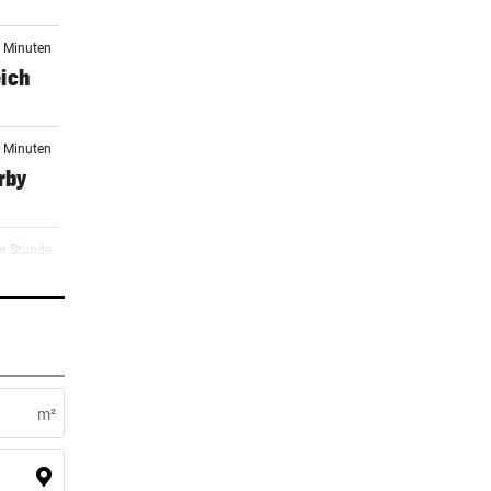
7 Minuten
eich
4 Minuten
rby
er Stunde
n um
er Stunde
m²
er Stunde