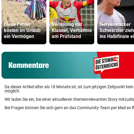
Diese Fehler
Verhounig mit
Nervenstarker
kosten im Urlaub
Klausel, Verhältnis
Schwärzler zieh
ein Vermögen
am Prüfstand
ins Halbfinale e
Da dieser Artikel älter als 18 Monate ist, ist zum jetzigen Zeitpunkt k
möglich.
Wir laden Sie ein, bei einer aktuelleren themenrelevanten Story mitzudi
Bei Fragen können Sie sich gern an das Community-Team per Mail an