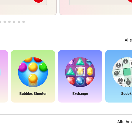
Alle
Bubbles Shooter
Exchange
Sudok
Alle An