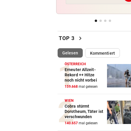
Regiestar: „Jeder will von mi
Erfolgsrezept“
BEI WOLFURTTROPHY
vor 
Lokalmatadorin und Tirol-
chevron_right
Youngster mit Sensation
TOP 3
IN PARIS VERHAFTET
vor 
(ausgewählt)
Gelesen
Kommentiert
Steirer (68) hatte zehn Kilo
Kokain im Koffer
ÖSTERREICH
Erneuter Allzeit-
Rekord ++ Hitze
EU-MANDATAR ZU CEUTA:
vor 
noch nicht vorbei
„Etwas wie 2015 wird Europa
159.668
mal gelesen
mehr passieren!“
WIEN
Cobra stürmt
Dorotheum, Täter ist
verschwunden
140.657
mal gelesen