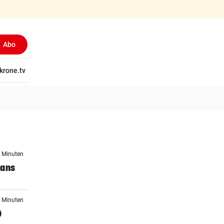
Abo
tschaft
krone.tv
Wissen
Gericht
Kolumnen
Freizeit
Reise
Ti
6 Minuten
Fans
7 Minuten
)