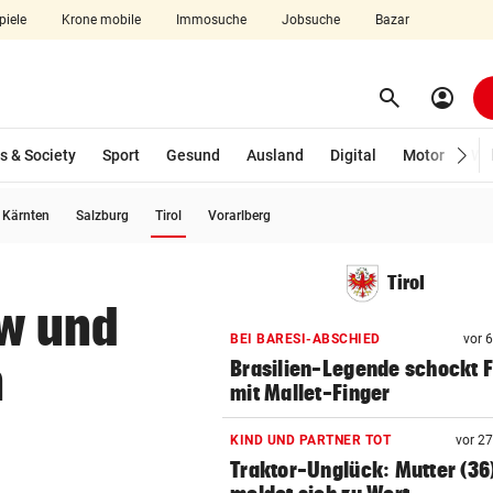
piele
Krone mobile
Immosuche
Jobsuche
Bazar
search
account_circle
Menü aufklappen
Suchen
s & Society
Sport
Gesund
Ausland
Digital
Motor
Wir
(ausgewählt)
Kärnten
Salzburg
Tirol
Vorarlberg
len
Tirol
kw und
BEI BARESI-ABSCHIED
vor 
n
Brasilien-Legende schockt 
mit Mallet-Finger
KIND UND PARTNER TOT
vor 2
Traktor-Unglück: Mutter (36