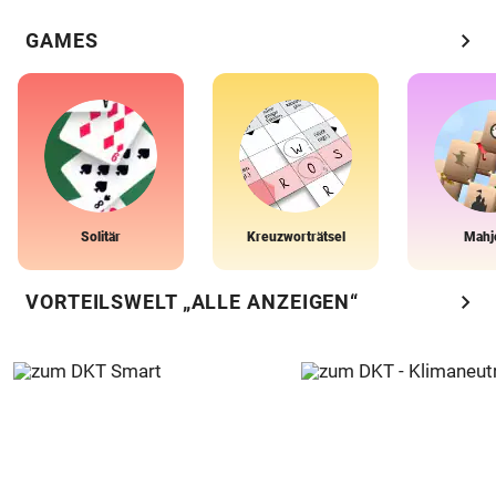
chevron_right
GAMES
Solitär
Kreuzworträtsel
Mahj
chevron_right
VORTEILSWELT „ALLE ANZEIGEN“