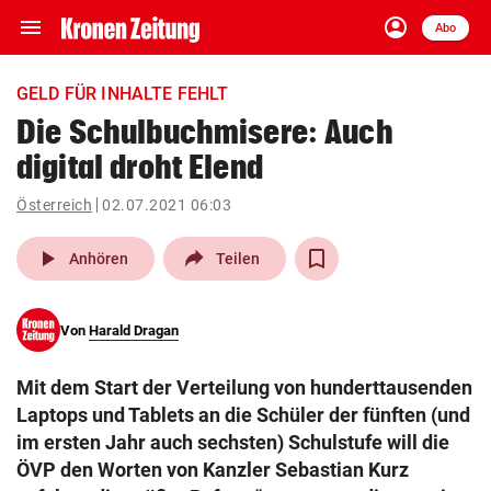
menu
account_circle
Navigation
Anmelden
Abo
close
Schließen
ein-/ausklappen
GELD FÜR INHALTE FEHLT
Abonnieren
Die Schulbuchmisere: Auch
digital droht Elend
account_circle
arrow_right
Anmelden
Österreich
02.07.2021 06:03
pin_drop
arrow_right
Bundesland auswäh
Wien
play_arrow
Anhören
Teilen
bookmark
Merkliste
Von
Harald Dragan
Suchbegriff
search
Mit dem Start der Verteilung von hunderttausenden
eingeben
Laptops und Tablets an die Schüler der fünften (und
im ersten Jahr auch sechsten) Schulstufe will die
ÖVP den Worten von Kanzler Sebastian Kurz