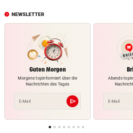
NEWSLETTER
Guten Morgen
Br
Morgens topinformiert über die
Abends topin
Nachrichten des Tages
Nachrich
send
E-Mail
E-Mail
Abschicken