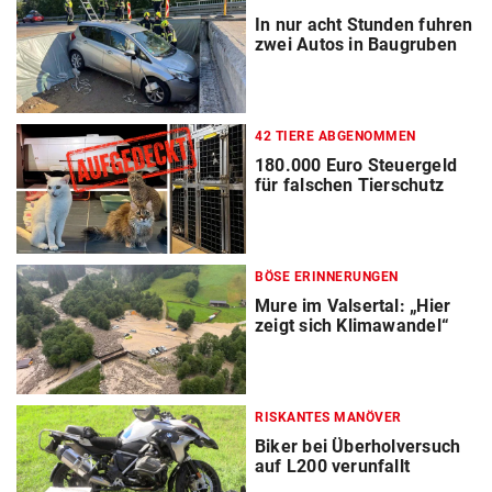
In nur acht Stunden fuhren
zwei Autos in Baugruben
42 TIERE ABGENOMMEN
180.000 Euro Steuergeld
für falschen Tierschutz
BÖSE ERINNERUNGEN
Mure im Valsertal: „Hier
zeigt sich Klimawandel“
RISKANTES MANÖVER
Biker bei Überholversuch
auf L200 verunfallt