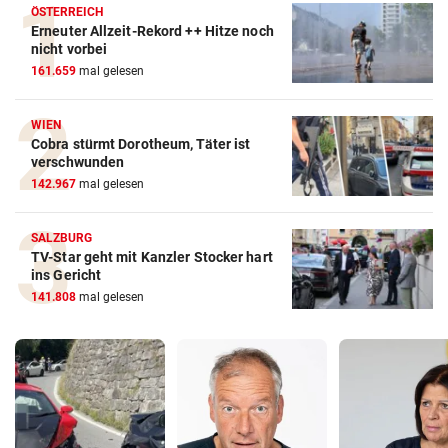
ÖSTERREICH
Erneuter Allzeit-Rekord ++ Hitze noch
nicht vorbei
161.659
mal gelesen
WIEN
Cobra stürmt Dorotheum, Täter ist
verschwunden
142.967
mal gelesen
SALZBURG
TV-Star geht mit Kanzler Stocker hart
ins Gericht
141.808
mal gelesen