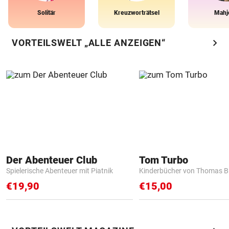
Solitär
Kreuzworträtsel
Mahj
chevron_right
VORTEILSWELT „ALLE ANZEIGEN“
Der Abenteuer Club
Tom Turbo
Spielerische Abenteuer mit Piatnik
Kinderbücher von Thomas B
€19,90
€15,00