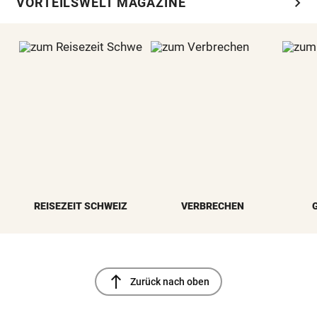
chevron_right
VORTEILSWELT MAGAZINE
REISEZEIT SCHWEIZ
VERBRECHEN
north
Zurück nach oben