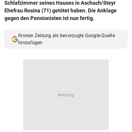
Schlafzimmer seines Hauses in Aschach/Steyr
© Krone Multimedia GmbH & Co KG 2026
Ehefrau Rosina (71) getötet haben. Die Anklage
Muthgasse 2, 1190 Wien
gegen den Pensionisten ist nun fertig.
Kronen Zeitung als bevorzugte Google-Quelle
hinzufügen