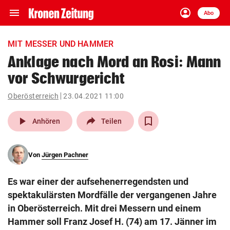
menu
account_circle
Navigation
Anmelden
Abo
close
Schließen
ein-/ausklappen
MIT MESSER UND HAMMER
Abonnieren
Anklage nach Mord an Rosi: Mann
vor Schwurgericht
account_circle
arrow_right
Anmelden
Oberösterreich
23.04.2021 11:00
pin_drop
arrow_right
Bundesland auswäh
Wien
play_arrow
Anhören
Teilen
bookmark
Merkliste
Von
Jürgen Pachner
Suchbegriff
search
Es war einer der aufsehenerregendsten und
eingeben
spektakulärsten Mordfälle der vergangenen Jahre
in Oberösterreich. Mit drei Messern und einem
Hammer soll Franz Josef H. (74) am 17. Jänner im