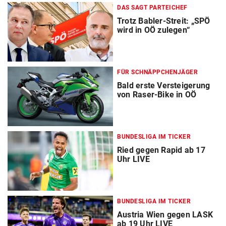
DAS SAGT PARTEICHEF
Trotz Babler-Streit: „SPÖ
wird in OÖ zulegen“
FÜR SCHNÄPPCHENJÄGER
Bald erste Versteigerung
von Raser-Bike in OÖ
BUNDESLIGA IM TICKER
Ried gegen Rapid ab 17
Uhr LIVE
BUNDESLIGA IM TICKER
Austria Wien gegen LASK
ab 19 Uhr LIVE