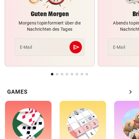
Guten Morgen
Br
Morgens topinformiert über die
Abends topin
Nachrichten des Tages
Nachrich
send
E-Mail
E-Mail
Abschicken
chevron_right
GAMES