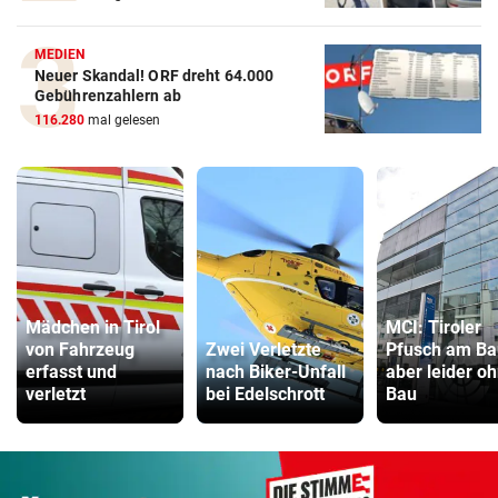
MEDIEN
Neuer Skandal! ORF dreht 64.000
Gebührenzahlern ab
116.280
mal gelesen
Mädchen in Tirol
MCI: Tiroler
von Fahrzeug
Zwei Verletzte
Pfusch am Ba
erfasst und
nach Biker-Unfall
aber leider o
verletzt
bei Edelschrott
Bau