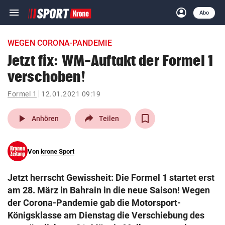
menu
account_circle
Navigation
Anmelden
Abo
close
Schließen
ein-/ausklappen
WEGEN CORONA-PANDEMIE
Abonnieren
Jetzt fix: WM-Auftakt der Formel 1
verschoben!
account_circle
arrow_right
Anmelden
Formel 1
12.01.2021 09:19
pin_drop
arrow_right
Bundesland auswäh
Wien
play_arrow
Anhören
Teilen
bookmark
Merkliste
Von
krone Sport
Suchbegriff
search
Jetzt herrscht Gewissheit: Die Formel 1 startet erst
eingeben
am 28. März in Bahrain in die neue Saison! Wegen
der Corona-Pandemie gab die Motorsport-
Königsklasse am Dienstag die Verschiebung des