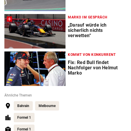
MARKO IM GESPRÄCH
„Darauf würde ich
sicherlich nichts
verwetten“
KOMMT VON KONKURRENT
Fix: Red Bull findet
Nachfolger von Helmut
Marko
Ähnliche Themen
Bahrain
Melbourne
Formel 1
Formel 1