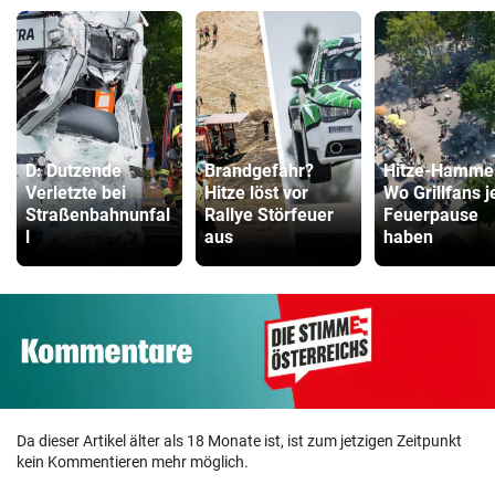
D: Dutzende
Brandgefahr?
Hitze-Hamme
Verletzte bei
Hitze löst vor
Wo Grillfans j
Straßenbahnunfal
Rallye Störfeuer
Feuerpause
l
aus
haben
Da dieser Artikel älter als 18 Monate ist, ist zum jetzigen Zeitpunkt
kein Kommentieren mehr möglich.