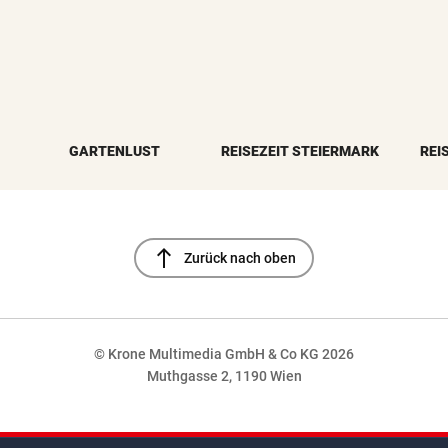
GARTENLUST
REISEZEIT STEIERMARK
REI
north
Zurück nach oben
© Krone Multimedia GmbH & Co KG 2026
Muthgasse 2, 1190 Wien
NaN%