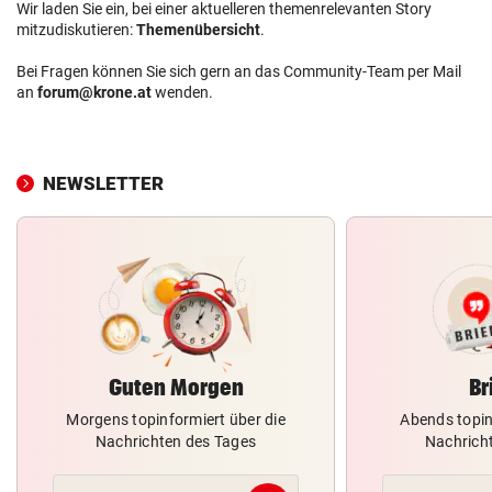
Wir laden Sie ein, bei einer aktuelleren themenrelevanten Story
mitzudiskutieren:
Themenübersicht
.
Bei Fragen können Sie sich gern an das Community-Team per Mail
an
forum@krone.at
wenden.
NEWSLETTER
Guten Morgen
Br
Morgens topinformiert über die
Abends topin
Nachrichten des Tages
Nachrich