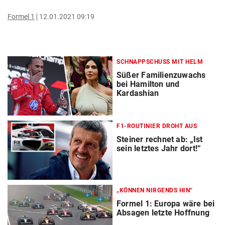
Formel 1
12.01.2021 09:19
SCHNAPPSCHUSS MIT HELM
Süßer Familienzuwachs
bei Hamilton und
Kardashian
F1-ROUTINIER DROHT AUS
Steiner rechnet ab: „Ist
sein letztes Jahr dort!“
„KÖNNEN NIRGENDS HIN“
Formel 1: Europa wäre bei
Absagen letzte Hoffnung