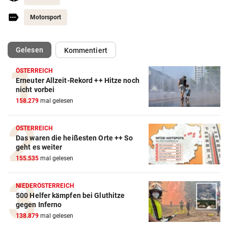
Motorsport
(ausgewählt)
Gelesen
Kommentiert
ÖSTERREICH
Erneuter Allzeit-Rekord ++ Hitze noch
Action-Cam Vergleich
nicht vorbei
158.279
mal gelesen
ZUM VERGLEICH
Crosstrainer Vergleich
ÖSTERREICH
Das waren die heißesten Orte ++ So
ZUM VERGLEICH
geht es weiter
155.535
mal gelesen
E-Bike Vergleich
ZUM VERGLEICH
NIEDERÖSTERREICH
500 Helfer kämpfen bei Gluthitze
Elektro-Scooter Vergleich
gegen Inferno
ZUM VERGLEICH
138.879
mal gelesen