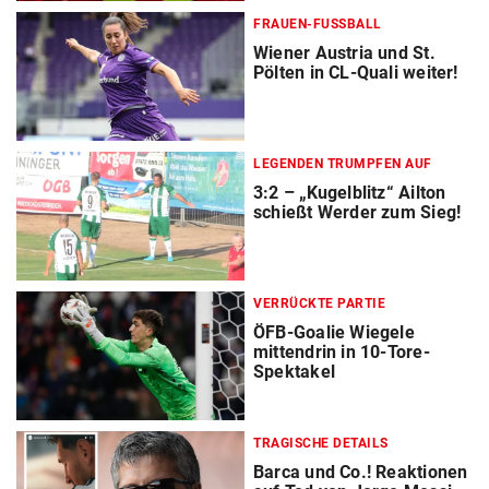
FRAUEN-FUSSBALL
Wiener Austria und St.
Pölten in CL-Quali weiter!
LEGENDEN TRUMPFEN AUF
3:2 – „Kugelblitz“ Ailton
schießt Werder zum Sieg!
VERRÜCKTE PARTIE
ÖFB-Goalie Wiegele
mittendrin in 10-Tore-
Spektakel
TRAGISCHE DETAILS
Barca und Co.! Reaktionen