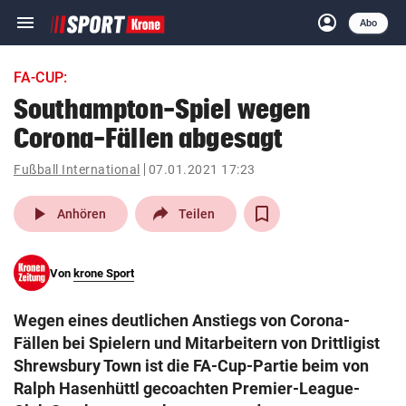
menu
account_circle
Navigation
Anmelden
Abo
close
Schließen
ein-/ausklappen
FA-CUP:
Abonnieren
Southampton-Spiel wegen
Corona-Fällen abgesagt
account_circle
arrow_right
Anmelden
Fußball International
07.01.2021 17:23
pin_drop
arrow_right
Bundesland auswäh
Wien
play_arrow
Anhören
Teilen
bookmark
Merkliste
Von
krone Sport
Suchbegriff
search
Wegen eines deutlichen Anstiegs von Corona-
eingeben
Fällen bei Spielern und Mitarbeitern von Drittligist
Shrewsbury Town ist die FA-Cup-Partie beim von
Ralph Hasenhüttl gecoachten Premier-League-