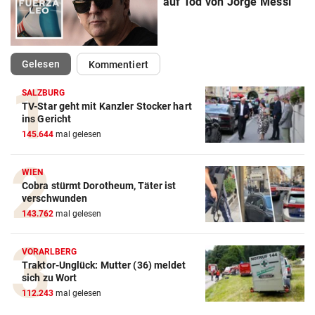
auf Tod von Jorge Messi
(ausgewählt)
Gelesen
Kommentiert
SALZBURG
TV-Star geht mit Kanzler Stocker hart
ins Gericht
145.644
mal gelesen
Action-Cam Vergleich
WIEN
ZUM VERGLEICH
Cobra stürmt Dorotheum, Täter ist
verschwunden
Crosstrainer Vergleich
143.762
mal gelesen
ZUM VERGLEICH
VORARLBERG
E-Bike Vergleich
Traktor-Unglück: Mutter (36) meldet
ZUM VERGLEICH
sich zu Wort
112.243
mal gelesen
Elektro-Scooter Vergleich