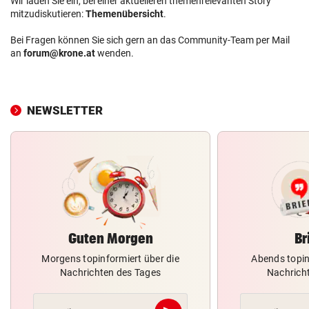
Wir laden Sie ein, bei einer aktuelleren themenrelevanten Story
mitzudiskutieren:
Themenübersicht
.
Bei Fragen können Sie sich gern an das Community-Team per Mail
an
forum@krone.at
wenden.
NEWSLETTER
Guten Morgen
Br
Morgens topinformiert über die
Abends topin
Nachrichten des Tages
Nachrich