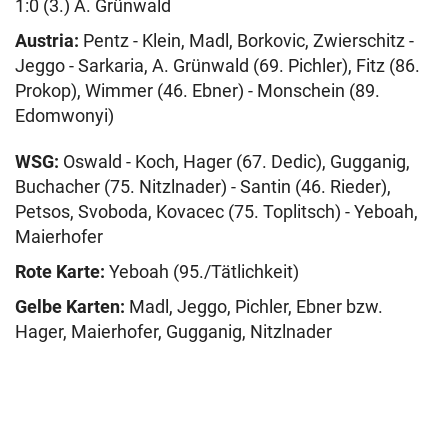
1:0 (3.) A. Grünwald
Austria:
Pentz - Klein, Madl, Borkovic, Zwierschitz -
Jeggo - Sarkaria, A. Grünwald (69. Pichler), Fitz (86.
Prokop), Wimmer (46. Ebner) - Monschein (89.
Edomwonyi)
WSG:
Oswald - Koch, Hager (67. Dedic), Gugganig,
Buchacher (75. Nitzlnader) - Santin (46. Rieder),
Petsos, Svoboda, Kovacec (75. Toplitsch) - Yeboah,
Maierhofer
Rote Karte:
Yeboah (95./Tätlichkeit)
Gelbe Karten:
Madl, Jeggo, Pichler, Ebner bzw.
Hager, Maierhofer, Gugganig, Nitzlnader