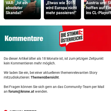
VAR: „Ist ein
„Etwas wie 2015
Austria und 
absoluter
wird Europa nicht
hoffen auf Ei
Skandal!“
mehr passieren!“
ins CL-Playof
Da dieser Artikel älter als 18 Monate ist, ist zum jetzigen Zeitpunkt
kein Kommentieren mehr möglich.
Wir laden Sie ein, bei einer aktuelleren themenrelevanten Story
mitzudiskutieren:
Themenübersicht
.
Bei Fragen können Sie sich gern an das Community-Team per Mail
an
forum@krone.at
wenden.