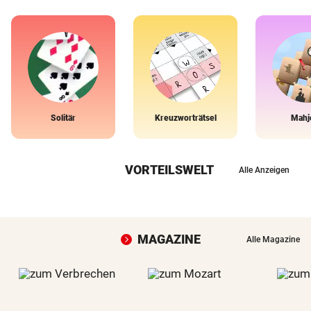
Solitär
Kreuzworträtsel
Mahj
VORTEILSWELT
Alle Anzeigen
MAGAZINE
Alle Magazine