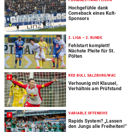
FUSSBALL-FANS FEIERN
Hochgefühle dank
Comeback eines Kult-
Sponsors
2. LIGA – 2. RUNDE
Fehlstart komplett!
Nächste Pleite für St.
Pölten
RED BULL SALZBURG/WAC
Verhounig mit Klausel,
Verhältnis am Prüfstand
VARIABLE OFFENSIVE
Rapids System? „Lassen
den Jungs alle Freiheiten!“