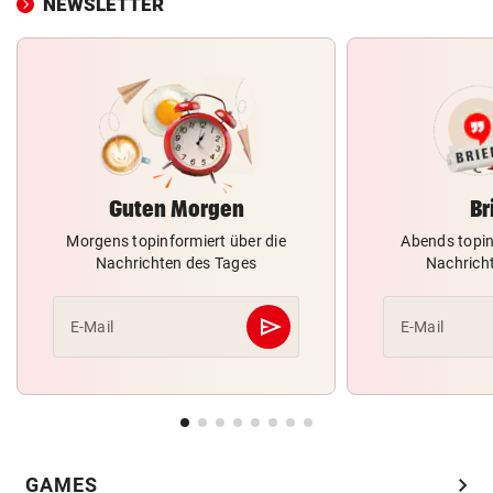
NEWSLETTER
Guten Morgen
Br
Morgens topinformiert über die
Abends topin
Nachrichten des Tages
Nachrich
send
E-Mail
E-Mail
Abschicken
chevron_right
GAMES