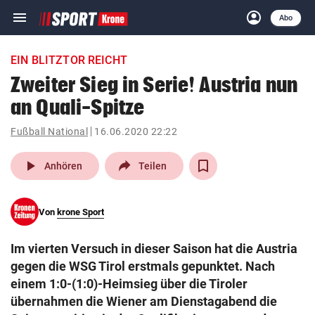
menu
account_circle
Navigation
Anmelden
Abo
close
Schließen
ein-/ausklappen
EIN BLITZTOR REICHT
Abonnieren
Zweiter Sieg in Serie! Austria nun
an Quali-Spitze
account_circle
arrow_right
Anmelden
Fußball National
16.06.2020 22:22
pin_drop
arrow_right
Bundesland auswäh
Wien
play_arrow
Anhören
Teilen
bookmark
Merkliste
Von
krone Sport
Suchbegriff
search
Im vierten Versuch in dieser Saison hat die Austria
eingeben
gegen die WSG Tirol erstmals gepunktet. Nach
einem 1:0-(1:0)-Heimsieg über die Tiroler
übernahmen die Wiener am Dienstagabend die