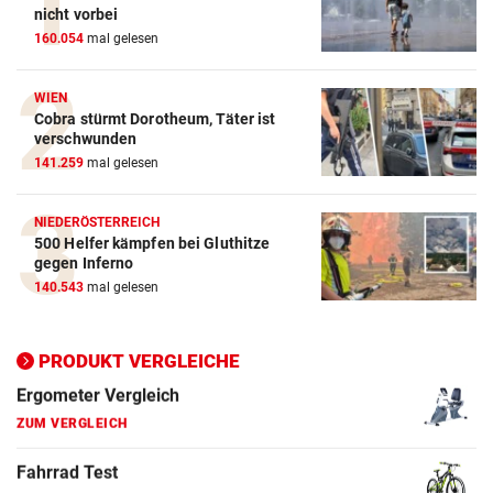
Action-Cam Vergleich
nicht vorbei
160.054
mal gelesen
ZUM VERGLEICH
Crosstrainer Vergleich
WIEN
Cobra stürmt Dorotheum, Täter ist
ZUM VERGLEICH
verschwunden
141.259
mal gelesen
E-Bike Vergleich
ZUM VERGLEICH
NIEDERÖSTERREICH
500 Helfer kämpfen bei Gluthitze
Elektro-Scooter Vergleich
gegen Inferno
ZUM VERGLEICH
140.543
mal gelesen
Ergometer Vergleich
ZUM VERGLEICH
PRODUKT VERGLEICHE
Fahrrad Test
ZUM VERGLEICH
Fahrradanhänger Vergleich