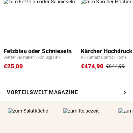
Fetzblau oder Schnieseln
Kärcher Hochdruck
Wetter verstehen - von Sigi Fink
K7 - Smart Control Home
€25,00
€474,90
€644,99
chevron_right
VORTEILSWELT MAGAZINE