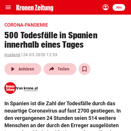
menu
account_circle
Navigation
Anmelden
Abo
close
Schließen
ein-/ausklappen
CORONA-PANDEMIE
Abonnieren
500 Todesfälle in Spanien
innerhalb eines Tages
account_circle
arrow_right
Anmelden
Ausland
24.03.2020 12:53
pin_drop
arrow_right
Bundesland auswäh
Wien
play_arrow
Anhören
Teilen
bookmark
Merkliste
Von
krone.at
Suchbegriff
search
In Spanien ist die Zahl der Todesfälle durch das
eingeben
neuartige Coronavirus auf fast 2700 gestiegen. In
den vergangenen 24 Stunden seien 514 weitere
Menschen an der durch den Erreger ausgelösten