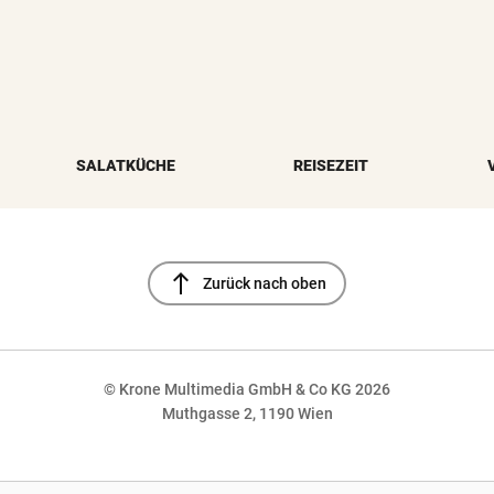
SALATKÜCHE
REISEZEIT
north
Zurück nach oben
© Krone Multimedia GmbH & Co KG 2026
Muthgasse 2, 1190 Wien
NaN%