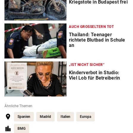
Kriegstote in Budapest frei
AUCH GROSSELTERN TOT
Thailand: Teenager
richtete Blutbad in Schule
an
„IST NICHT SICHER“
Kinderverbot in Studio:
Viel Lob für Betreiberin
Ähnliche Themen
Spanien
Madrid
Italien
Europa
BMG