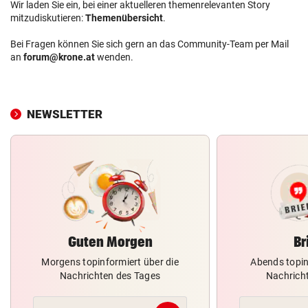
Wir laden Sie ein, bei einer aktuelleren themenrelevanten Story
mitzudiskutieren:
Themenübersicht
.
Bei Fragen können Sie sich gern an das Community-Team per Mail
an
forum@krone.at
wenden.
NEWSLETTER
Guten Morgen
Br
Morgens topinformiert über die
Abends topin
Nachrichten des Tages
Nachrich