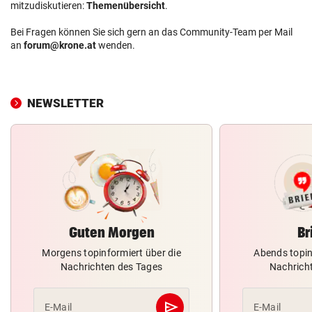
mitzudiskutieren:
Themenübersicht
.
Bei Fragen können Sie sich gern an das Community-Team per Mail
an
forum@krone.at
wenden.
NEWSLETTER
Guten Morgen
Br
Morgens topinformiert über die
Abends topin
Nachrichten des Tages
Nachrich
send
E-Mail
E-Mail
Abschicken