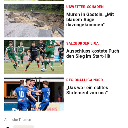
UNWETTER-SCHÄDEN
Muren in Gastein: „Mit
blauem Auge
davongekommen“
SALZBURGER LIGA
Ausschluss kostete Puch
den Sieg im Start-Hit
REGIONALLIGA NORD
„Das war ein echtes
Statement von uns“
Ähnliche Themen