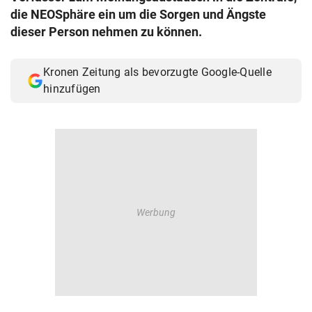
die NEOSphäre ein um die Sorgen und Ängste
© Krone Multimedia GmbH & Co KG 2026
Muthgasse 2, 1190 Wien
dieser Person nehmen zu können.
Kronen Zeitung als bevorzugte Google-Quelle
hinzufügen