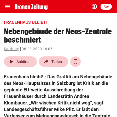
menu
account_circle
Navigation
Anmelden
Abo
close
Schließen
ein-/ausklappen
FRAUENHAUS BLEIBT!
Abonnieren
Nebengebäude der Neos-Zentrale
beschmiert
account_circle
arrow_right
Anmelden
Salzburg
06.03.2020 16:05
pin_drop
arrow_right
Bundesland auswäh
Wien
play_arrow
Anhören
Teilen
bookmark
Merkliste
Frauenhaus bleibt! - Das Graffiti am Nebengebäude
des Neos-Hauptsitzes in Salzburg ist Kritik an die
Suchbegriff
geplante EU-weite Ausschreibung der
search
eingeben
Frauenhäuser durch Landesrätin Andrea
Klambauer. „Wir wischen Kritik nicht weg“, sagt
Landesgeschäftsführer Mike Pilz. Er lädt den
Verfasser zum Meinungsaustausch in die Zentrale,