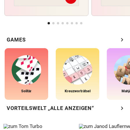
chevron_right
GAMES
Solitär
Kreuzworträtsel
Mahj
chevron_right
VORTEILSWELT „ALLE ANZEIGEN“