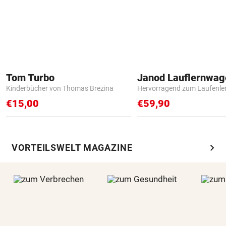
Tom Turbo
Janod Lauflernwa
Kinderbücher von Thomas Brezina
Hervorragend zum Laufenle
€15,00
€59,90
chevron_right
VORTEILSWELT MAGAZINE