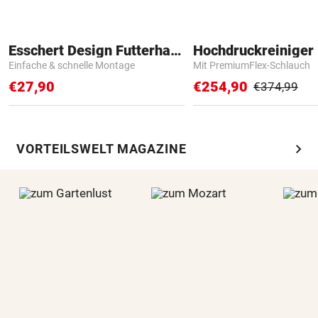
Esschert Design Futterhaus
Hochdruckreiniger 
Einfache & schnelle Montage
Mit PremiumFlex-Schlauch
€27,90
€254,90
€374,99
chevron_right
VORTEILSWELT MAGAZINE