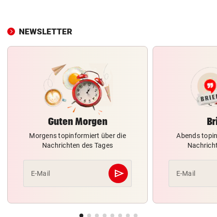
NEWSLETTER
Guten Morgen
Br
Morgens topinformiert über die
Abends topin
Nachrichten des Tages
Nachrich
send
E-Mail
E-Mail
Abschicken