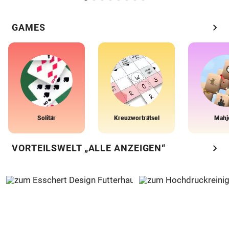
chevron_right
GAMES
Solitär
Kreuzworträtsel
Mahj
chevron_right
VORTEILSWELT „ALLE ANZEIGEN“