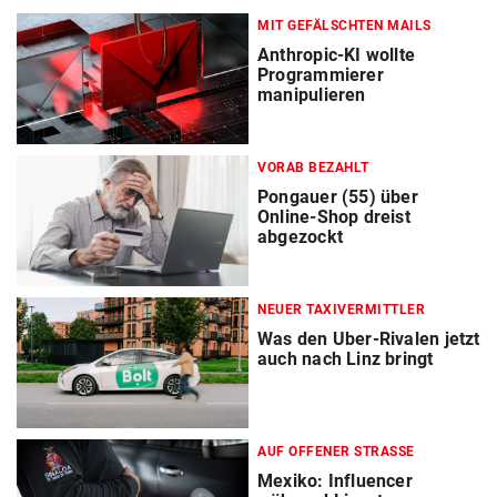
MIT GEFÄLSCHTEN MAILS
Anthropic-KI wollte
Programmierer
manipulieren
VORAB BEZAHLT
Pongauer (55) über
Online-Shop dreist
abgezockt
NEUER TAXIVERMITTLER
Was den Uber-Rivalen jetzt
auch nach Linz bringt
AUF OFFENER STRASSE
Mexiko: Influencer