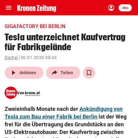
menu
account_circle
Navigation
Anmelden
Abo
close
Schließen
ein-/ausklappen
GIGAFACTORY BEI BERLIN
Abonnieren
Tesla unterzeichnet Kaufvertrag
für Fabrikgelände
account_circle
arrow_right
Anmelden
Digital
30.01.2020 08:43
pin_drop
arrow_right
Bundesland auswäh
Wien
play_arrow
Anhören
Teilen
bookmark
Merkliste
Von
krone.at
Suchbegriff
search
Zweieinhalb Monate nach der
Ankündigung von
eingeben
Tesla zum Bau einer Fabrik bei Berlin
ist der Weg
frei für die Übertragung des Grundstücks an den
US-Elektroautobauer. Der Kaufvertrag zwischen