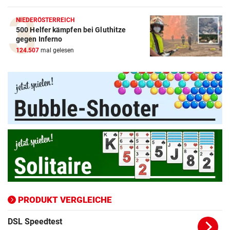
NIEDERÖSTERREICH
500 Helfer kämpfen bei Gluthitze
Amazon-Kindle Vergleich
gegen Inferno
124.507
mal gelesen
ZUM VERGLEICH
Apple-iPad Vergleich
ZUM VERGLEICH
Apple-iPhone Vergleich
ZUM VERGLEICH
Apple Macbook Vergleich
ZUM VERGLEICH
Bluetooth Lautsprecher Vergleich
ZUM VERGLEICH
PRODUKT VERGLEICHE
DSL Speedtest