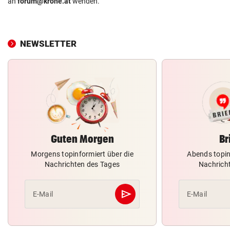
an
forum@krone.at
wenden.
NEWSLETTER
Guten Morgen
Br
Morgens topinformiert über die
Abends topin
Nachrichten des Tages
Nachrich
send
E-Mail
E-Mail
Abschicken