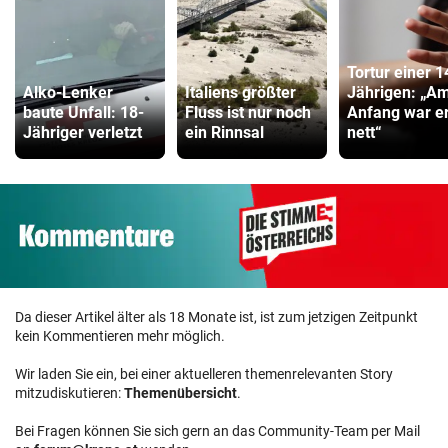
Tortur einer 1
Alko-Lenker
Italiens größter
Jährigen: „A
baute Unfall: 18-
Fluss ist nur noch
Anfang war e
Jähriger verletzt
ein Rinnsal
nett“
Da dieser Artikel älter als 18 Monate ist, ist zum jetzigen Zeitpunkt
kein Kommentieren mehr möglich.
Wir laden Sie ein, bei einer aktuelleren themenrelevanten Story
mitzudiskutieren:
Themenübersicht
.
Bei Fragen können Sie sich gern an das Community-Team per Mail