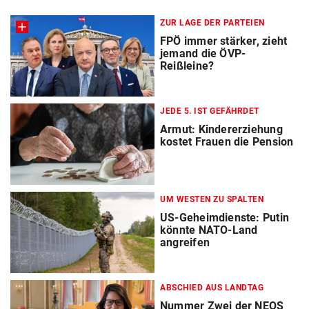
ZUR LAGE DER PARTEIEN
FPÖ immer stärker, zieht
jemand die ÖVP-
Reißleine?
JEDE 5. IST GEFÄHRDET
Armut: Kindererziehung
kostet Frauen die Pension
UM WESTEN ZU SPALTEN
US-Geheimdienste: Putin
könnte NATO-Land
angreifen
ABSCHIED AUS LANDTAG
Nummer Zwei der NEOS