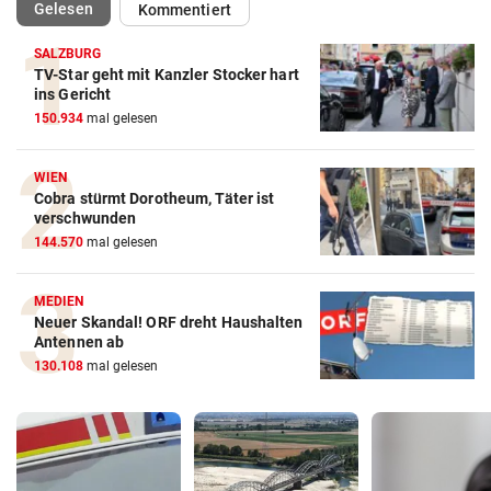
(ausgewählt)
Gelesen
Kommentiert
SALZBURG
TV-Star geht mit Kanzler Stocker hart
ins Gericht
150.934
mal gelesen
WIEN
Cobra stürmt Dorotheum, Täter ist
verschwunden
144.570
mal gelesen
MEDIEN
Neuer Skandal! ORF dreht Haushalten
Antennen ab
130.108
mal gelesen