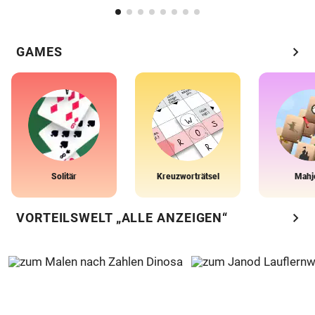
chevron_right
GAMES
Solitär
Kreuzworträtsel
Mahj
chevron_right
VORTEILSWELT „ALLE ANZEIGEN“