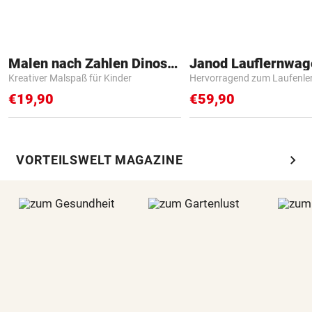
Malen nach Zahlen Dinosaurier
Janod Lauflernwa
Kreativer Malspaß für Kinder
Hervorragend zum Laufenle
€19,90
€59,90
chevron_right
VORTEILSWELT MAGAZINE