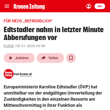
menu
account_circle
Navigation
Anmelden
Abo
close
Schließen
ein-/ausklappen
FÜR NEOS „BEFREMDLICH“
Abonnieren
Edtstadler nahm in letzter Minute
Abberufungen vor
account_circle
arrow_right
Anmelden
Politik
30.01.2020 06:58
pin_drop
arrow_right
Bundesland auswäh
Wien
play_arrow
Anhören
Teilen
bookmark
Merkliste
Von
krone.at
Suchbegriff
search
Europaministerin Karoline Edtstadler (ÖVP) hat
eingeben
unmittelbar vor der endgültigen Umverteilung der
Zuständigkeiten in den einzelnen Ressorts am
Mittwochvormittag in ihrer Funktion als